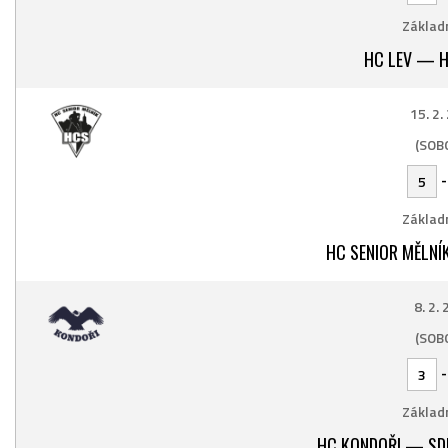
Základn
HC LEV — H
15. 2.
(SOB
5
Základn
HC SENIOR MĚLNÍ
8. 2.
(SOB
3
Základn
HC KONDOŘI — SD