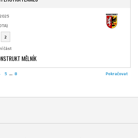
 2025
OTA)
-
2
í část
NSTRUKT MĚLNÍK
4
5
…
8
Pokračovat