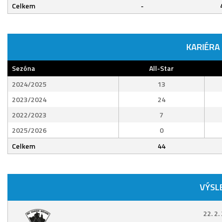
Celkem
-
KARIÉRA
Sezóna
All-Star
2024/2025
13
2023/2024
24
2022/2023
7
2025/2026
0
Celkem
44
VÝSL
22. 2.