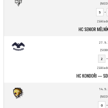
(NED
-
5
Základn
HC SENIOR MĚLNÍ
27. 9.
(SOB
2
Základn
HC KONDOŘI — SD
14. 9.
(NED
0