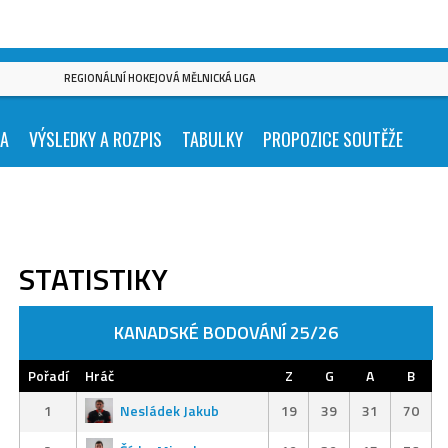
REGIONÁLNÍ HOKEJOVÁ MĚLNICKÁ LIGA
KA
VÝSLEDKY A ROZPIS
TABULKY
PROPOZICE SOUTĚŽE
STATISTIKY
KANADSKÉ BODOVÁNÍ 25/26
Pořadí
Hráč
Z
G
A
B
1
Nesládek Jakub
19
39
31
70