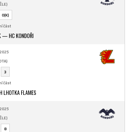
ĚLE)
0(K)
í část
K — HC KONDOŘI
 2025
OTA)
-
3
í část
H LHOTKA FLAMES
 2025
ĚLE)
-
8