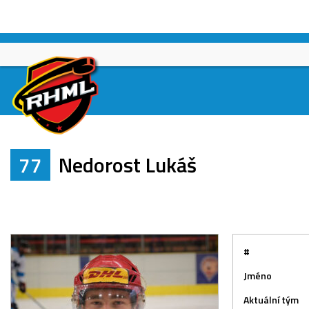
Skip
to
content
77
Nedorost Lukáš
#
Jméno
Aktuální tým