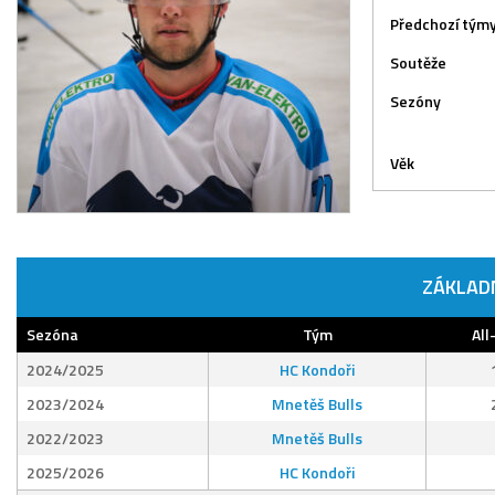
Předchozí tým
Soutěže
Sezóny
Věk
ZÁKLAD
Sezóna
Tým
All
2024/2025
HC Kondoři
2023/2024
Mnetěš Bulls
2022/2023
Mnetěš Bulls
2025/2026
HC Kondoři