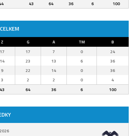
44
43
64
36
6
100
 CELKEM
Z
G
A
TM
B
17
17
7
0
24
14
23
13
6
36
9
22
14
0
36
3
2
2
0
4
43
64
36
6
100
EDKY
 2026