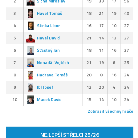
2
Šícha Miroslav
19
39
17
56
3
Havel Tomáš
18
21
19
40
4
Stinka Libor
16
17
10
27
5
Havel David
21
14
13
27
6
Šťastný Jan
18
11
16
27
7
Nenadál Vojtěch
21
19
6
25
8
Hadrava Tomáš
20
8
16
24
9
Ibl Josef
12
20
4
24
10
Macek David
15
14
10
24
Zobrazit všechny hráče
NEJLEPŠÍ STŘELCI 25/26