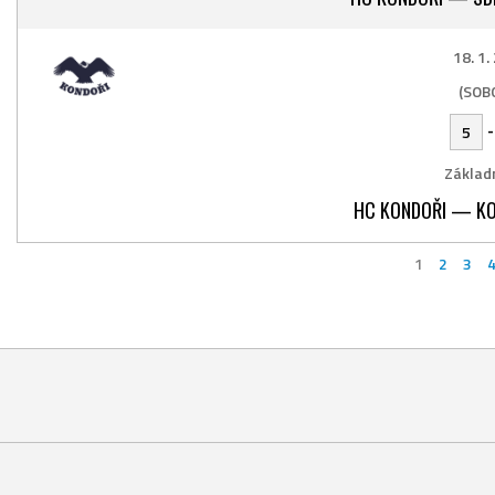
18. 1.
(SOB
5
Základn
HC KONDOŘI — KO
1
2
3