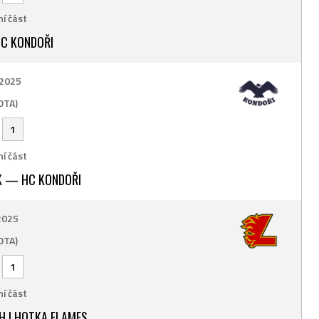
í část
C KONDOŘI
 2025
OTA)
-
1
í část
K — HC KONDOŘI
 2025
OTA)
-
1
í část
H LHOTKA FLAMES