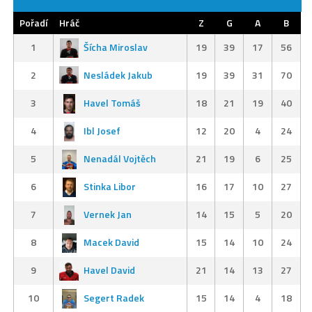
Pořadí
Hráč
Z
G
A
B
1
Šícha Miroslav
19
39
17
56
2
Nesládek Jakub
19
39
31
70
3
Havel Tomáš
18
21
19
40
4
Ibl Josef
12
20
4
24
5
Nenadál Vojtěch
21
19
6
25
6
Stinka Libor
16
17
10
27
7
Vernek Jan
14
15
5
20
8
Macek David
15
14
10
24
9
Havel David
21
14
13
27
10
Segert Radek
15
14
4
18