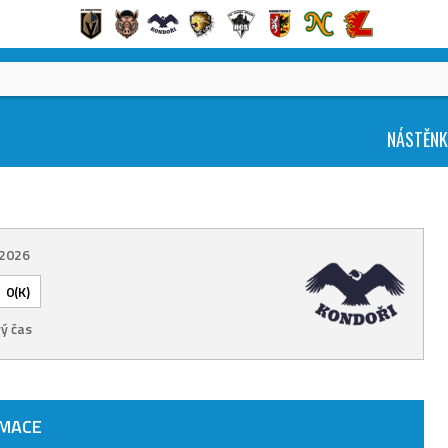
NÁSTĚN
 2026
0(K)
ý čas
RMACE