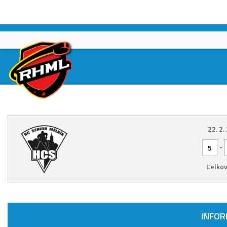
Skip
to
content
22. 2.
-
5
Celkov
INFO