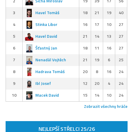
2
Šícha Miroslav
19
39
17
56
3
Havel Tomáš
18
21
19
40
4
Stinka Libor
16
17
10
27
5
Havel David
21
14
13
27
6
Šťastný Jan
18
11
16
27
7
Nenadál Vojtěch
21
19
6
25
8
Hadrava Tomáš
20
8
16
24
9
Ibl Josef
12
20
4
24
10
Macek David
15
14
10
24
Zobrazit všechny hráče
NEJLEPŠÍ STŘELCI 25/26