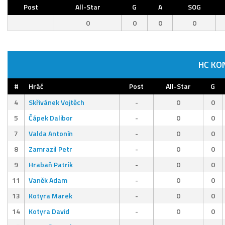
Post
All-Star
G
A
SOG
0
0
0
0
HC KO
#
Hráč
Post
All-Star
G
4
Skřivánek Vojtěch
-
0
0
5
Čápek Dalibor
-
0
0
7
Valda Antonín
-
0
0
8
Zamrazil Petr
-
0
0
9
Hrabaň Patrik
-
0
0
11
Vaněk Adam
-
0
0
13
Kotyra Marek
-
0
0
14
Kotyra David
-
0
0