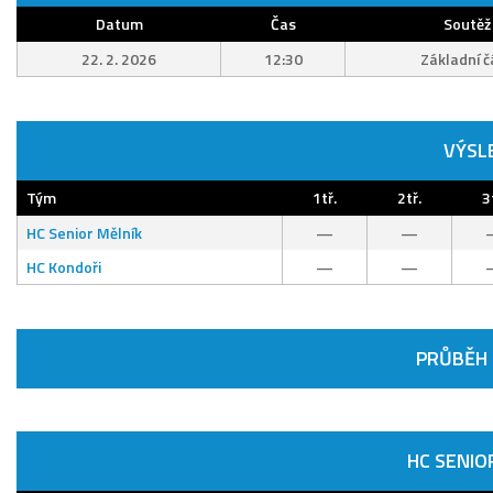
Datum
Čas
Soutěž
22. 2. 2026
12:30
Základní č
VÝSL
Tým
1tř.
2tř.
3
HC Senior Mělník
—
—
HC Kondoři
—
—
PRŮBĚH
HC SENIO