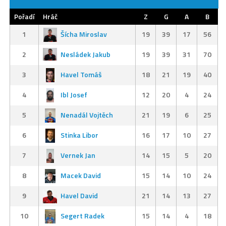
Pořadí
Hráč
Z
G
A
B
1
Šícha Miroslav
19
39
17
56
2
Nesládek Jakub
19
39
31
70
3
Havel Tomáš
18
21
19
40
4
Ibl Josef
12
20
4
24
5
Nenadál Vojtěch
21
19
6
25
6
Stinka Libor
16
17
10
27
7
Vernek Jan
14
15
5
20
8
Macek David
15
14
10
24
9
Havel David
21
14
13
27
10
Segert Radek
15
14
4
18