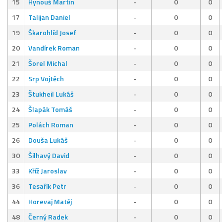
15
Hynouš Martin
-
0
0
17
Talijan Daniel
-
0
0
19
Škarohlíd Josef
-
0
0
20
Vandírek Roman
-
0
0
21
Šorel Michal
-
0
0
22
Srp Vojtěch
-
0
0
23
Štukheil Lukáš
-
0
0
24
Šlapák Tomáš
-
0
0
25
Polách Roman
-
0
0
26
Douša Lukáš
-
0
0
30
Šilhavý David
-
0
0
33
Kříž Jaroslav
-
0
0
36
Tesařík Petr
-
0
0
44
Horevaj Matěj
-
0
0
48
Černý Radek
-
0
0