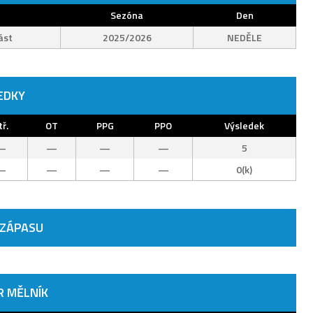
Sezóna
Den
ást
2025/2026
NEDĚLE
EDKY
tř.
OT
PPG
PPO
Výsledek
—
—
—
—
5
—
—
—
—
0(k)
 ZÁPASU
R MĚLNÍK