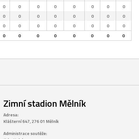
0
0
0
0
0
0
0
0
0
0
0
0
0
0
0
0
0
0
0
0
0
0
0
0
0
0
0
0
0
0
0
0
Zimní stadion Mělník
Adresa:
Klášterní 647, 276 01 Mělník
Administrace soutěže: