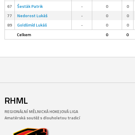
67
Šesták Patrik
-
0
0
77
Nedorost Lukáš
-
0
0
89
Goldšmíd Lukáš
-
0
0
Celkem
0
0
RHML
REGIONÁLNÍ MĚLNICKÁ HOKEJOVÁ LIGA
Amatérská soutěž s dlouholetou tradicí