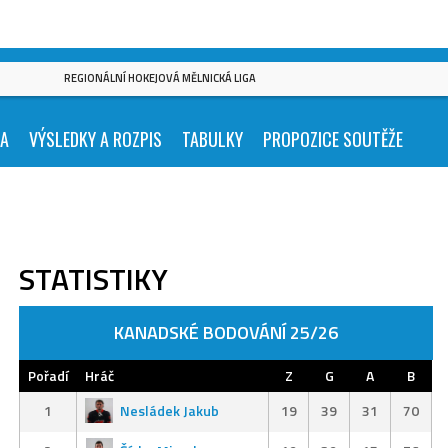
REGIONÁLNÍ HOKEJOVÁ MĚLNICKÁ LIGA
KA
VÝSLEDKY A ROZPIS
TABULKY
PROPOZICE SOUTĚŽE
STATISTIKY
KANADSKÉ BODOVÁNÍ 25/26
Pořadí
Hráč
Z
G
A
B
1
Nesládek Jakub
19
39
31
70