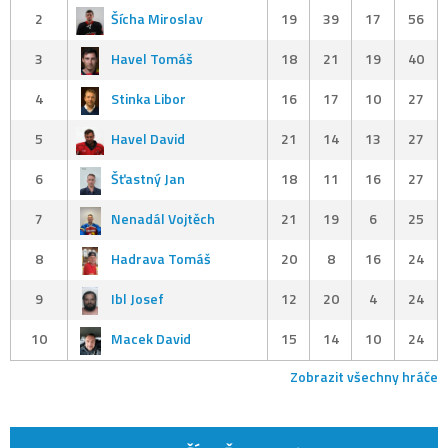
2
Šícha Miroslav
19
39
17
56
3
Havel Tomáš
18
21
19
40
4
Stinka Libor
16
17
10
27
5
Havel David
21
14
13
27
6
Šťastný Jan
18
11
16
27
7
Nenadál Vojtěch
21
19
6
25
8
Hadrava Tomáš
20
8
16
24
9
Ibl Josef
12
20
4
24
10
Macek David
15
14
10
24
Zobrazit všechny hráče