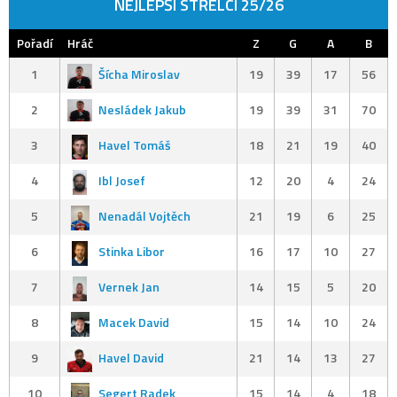
NEJLEPŠÍ STŘELCI 25/26
Pořadí
Hráč
Z
G
A
B
1
Šícha Miroslav
19
39
17
56
2
Nesládek Jakub
19
39
31
70
3
Havel Tomáš
18
21
19
40
4
Ibl Josef
12
20
4
24
5
Nenadál Vojtěch
21
19
6
25
6
Stinka Libor
16
17
10
27
7
Vernek Jan
14
15
5
20
8
Macek David
15
14
10
24
9
Havel David
21
14
13
27
10
Segert Radek
15
14
4
18