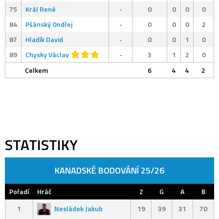
75
Král René
-
0
0
0
0
84
Pšánský Ondřej
-
0
0
0
2
87
Hladík David
-
0
0
1
0
89
Chysky Václav
-
3
1
2
0
Celkem
6
4
4
2
STATISTIKY
KANADSKÉ BODOVÁNÍ 25/26
Pořadí
Hráč
Z
G
A
B
1
Nesládek Jakub
19
39
31
70