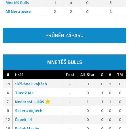
Mnetěš Bulls
1
4
0
5
AB Neratovice
2
2
0
4
PRŮBĚH ZÁPASU
MNETĚŠ BULLS
#
Hráč
Post
All-Star
G
A
TM
19
Skřivánek Vojtěch
-
0
0
1
0
4
Tlustý Jan
-
0
1
0
0
7
Nedorost Lukáš
-
1
1
1
0
8
Sekera Vojtěch
-
0
0
0
0
12
Čepek Jiří
-
0
0
0
0
16
Pešek Martin
-
0
0
0
0