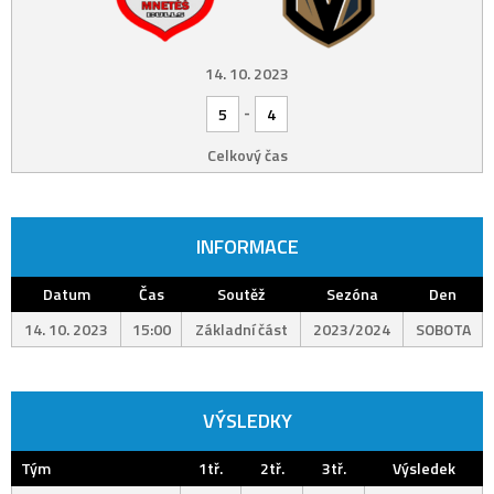
14. 10. 2023
-
5
4
Celkový čas
INFORMACE
Datum
Čas
Soutěž
Sezóna
Den
14. 10. 2023
15:00
Základní část
2023/2024
SOBOTA
VÝSLEDKY
Tým
1tř.
2tř.
3tř.
Výsledek