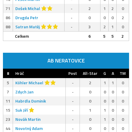
71
Došek Michal
-
2
1
2
0
86
Drugda Petr
-
0
0
0
2
88
Satran Matěj
-
3
2
1
0
Celkem
6
5
5
2
AB NERATOVICE
#
Hráč
Post
All-Star
G
A
TM
5
Köhler Michael
-
2
1
1
0
7
Zdych Jan
-
0
0
0
0
11
Habrdla Dominik
-
0
0
0
0
15
Suk Jiří
-
1
1
0
0
23
Novák Martin
-
0
1
0
0
44
Novotný Adam
-
0
0
0
0