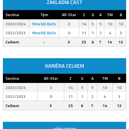
ZÁKLADNÍ ČÁST
Sezóna
Tým
All-Star
Z
G
A
TM
B
2023/2024
Mnetěš Bulls
3
14
5
5
10
10
2022/2023
Mnetěš Bulls
0
11
1
2
4
3
Celkem
-
3
25
6
7
14
13
KARIÉRA CELKEM
Sezóna
All-Star
Z
G
A
TM
B
2023/2024
3
14
5
5
10
10
2022/2023
0
11
1
2
4
3
Celkem
3
25
6
7
14
13