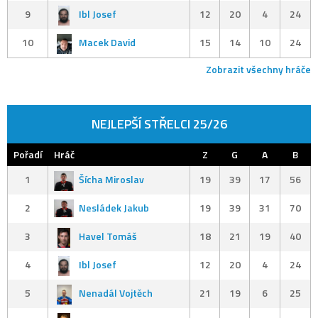
9
Ibl Josef
12
20
4
24
10
Macek David
15
14
10
24
Zobrazit všechny hráče
NEJLEPŠÍ STŘELCI 25/26
Pořadí
Hráč
Z
G
A
B
1
Šícha Miroslav
19
39
17
56
2
Nesládek Jakub
19
39
31
70
3
Havel Tomáš
18
21
19
40
4
Ibl Josef
12
20
4
24
5
Nenadál Vojtěch
21
19
6
25