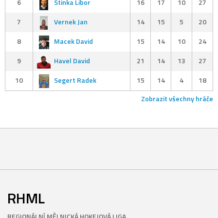
6
Stinka Libor
16
17
10
27
7
Vernek Jan
14
15
5
20
8
Macek David
15
14
10
24
9
Havel David
21
14
13
27
10
Segert Radek
15
14
4
18
Zobrazit všechny hráče
RHML
REGIONÁLNÍ MĚLNICKÁ HOKEJOVÁ LIGA