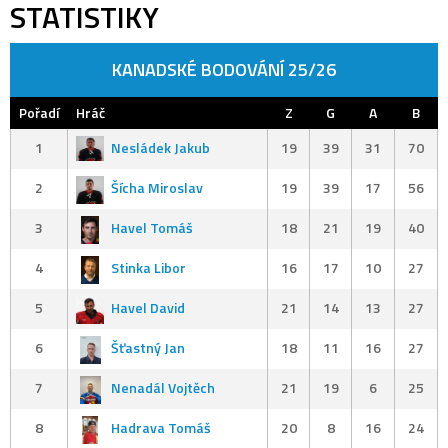
STATISTIKY
KANADSKÉ BODOVÁNÍ 25/26
Pořadí
Hráč
Z
G
A
B
1
Nesládek Jakub
19
39
31
70
2
Šícha Miroslav
19
39
17
56
3
Havel Tomáš
18
21
19
40
4
Stinka Libor
16
17
10
27
5
Havel David
21
14
13
27
6
Šťastný Jan
18
11
16
27
7
Nenadál Vojtěch
21
19
6
25
8
Hadrava Tomáš
20
8
16
24