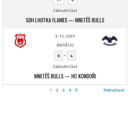
Základní část
SDH LHOTKA FLAMES — MNETĚŠ BULLS
3. 12. 2023
(NEDĚLE)
-
6
4
Základní část
MNETĚŠ BULLS — HC KONDOŘI
1
2
3
4
5
Pokračovat