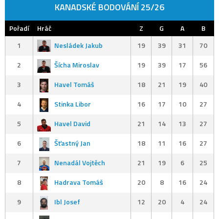
KANADSKÉ BODOVÁNÍ 25/26
Pořadí
Hráč
Z
G
A
B
1
Nesládek Jakub
19
39
31
70
2
Šícha Miroslav
19
39
17
56
3
Havel Tomáš
18
21
19
40
4
Stinka Libor
16
17
10
27
5
Havel David
21
14
13
27
6
Šťastný Jan
18
11
16
27
7
Nenadál Vojtěch
21
19
6
25
8
Hadrava Tomáš
20
8
16
24
9
Ibl Josef
12
20
4
24