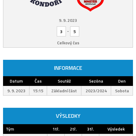
9. 9. 2023
-
3
5
Celkový čas
INFORMACE
Datum
Čas
Soutěž
Sezóna
Den
9. 9. 2023
15:15
Základní část
2023/2024
Sobota
VÝSLEDKY
Tým
1tř.
2tř.
3tř.
Výsledek