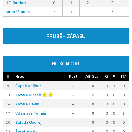
HC Kondoři
0
1
2
3
Mnetěš Bulls
3
1
1
5
PRŮBĚH ZÁPASU
HC KONDOŘI
#
Hráč
Post
All-Star
G
A
TM
5
Čápek Dalibor
-
0
0
1
0
13
Kotyra Marek
-
2
0
0
0
14
Kotyra David
-
0
0
0
0
17
Vítámvás Tomáš
-
0
0
0
2
20
Balada Ondřej
-
0
0
0
0
21
Šorel Michal
-
0
0
0
0