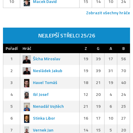
10
Macek David
15
14
10
24
Zobrazit všechny hráče
NEJLEPŠÍ STŘELCI 25/26
Pořadí
Hráč
Z
G
A
B
1
Šícha Miroslav
19
39
17
56
2
Nesládek Jakub
19
39
31
70
3
Havel Tomáš
18
21
19
40
4
Ibl Josef
12
20
4
24
5
Nenadál Vojtěch
21
19
6
25
6
Stinka Libor
16
17
10
27
7
Vernek Jan
14
15
5
20