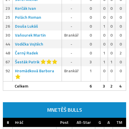
23
Korčák Ivan
-
0
0
0
0
25
Polách Roman
-
0
0
0
0
26
Douša Lukáš
-
0
1
0
0
30
Vaňourek Martin
Brankář
0
0
0
0
44
Vodička Vojtěch
-
0
0
0
0
48
Černý Radek
-
0
1
0
2
67
Šesták Patrik
-
3
1
1
0
92
Hromádková Barbora
Brankář
1
0
0
0
Celkem
6
3
2
4
MNETĚŠ BULLS
#
Hráč
Post
All-Star
G
A
TM