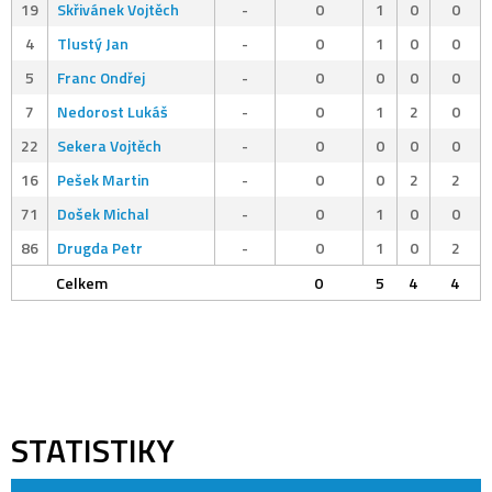
19
Skřivánek Vojtěch
-
0
1
0
0
4
Tlustý Jan
-
0
1
0
0
5
Franc Ondřej
-
0
0
0
0
7
Nedorost Lukáš
-
0
1
2
0
22
Sekera Vojtěch
-
0
0
0
0
16
Pešek Martin
-
0
0
2
2
71
Došek Michal
-
0
1
0
0
86
Drugda Petr
-
0
1
0
2
Celkem
0
5
4
4
STATISTIKY