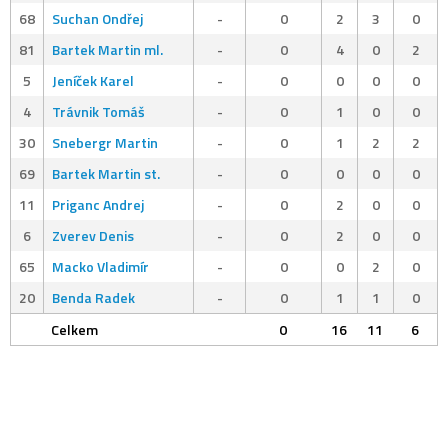
68
Suchan Ondřej
-
0
2
3
0
81
Bartek Martin ml.
-
0
4
0
2
5
Jeníček Karel
-
0
0
0
0
4
Trávnik Tomáš
-
0
1
0
0
30
Snebergr Martin
-
0
1
2
2
69
Bartek Martin st.
-
0
0
0
0
11
Priganc Andrej
-
0
2
0
0
6
Zverev Denis
-
0
2
0
0
65
Macko Vladimír
-
0
0
2
0
20
Benda Radek
-
0
1
1
0
Celkem
0
16
11
6