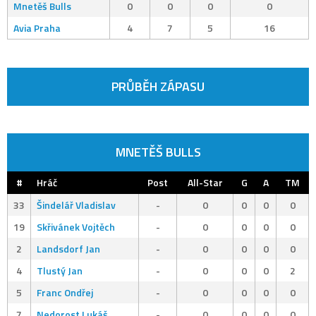
Mnetěš Bulls
0
0
0
0
Avia Praha
4
7
5
16
PRŮBĚH ZÁPASU
MNETĚŠ BULLS
#
Hráč
Post
All-Star
G
A
TM
33
Šindelář Vladislav
-
0
0
0
0
19
Skřivánek Vojtěch
-
0
0
0
0
2
Landsdorf Jan
-
0
0
0
0
4
Tlustý Jan
-
0
0
0
2
5
Franc Ondřej
-
0
0
0
0
7
Nedorost Lukáš
-
0
0
0
0