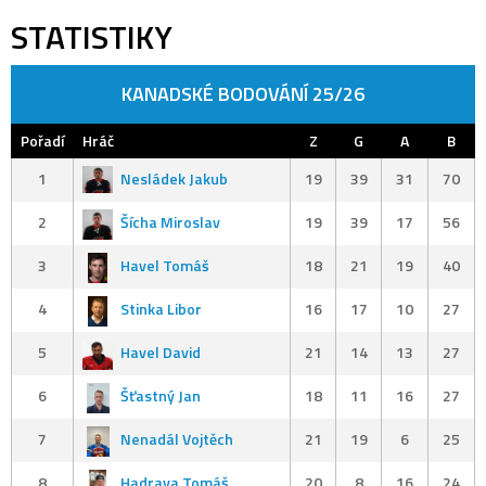
STATISTIKY
KANADSKÉ BODOVÁNÍ 25/26
Pořadí
Hráč
Z
G
A
B
1
Nesládek Jakub
19
39
31
70
2
Šícha Miroslav
19
39
17
56
3
Havel Tomáš
18
21
19
40
4
Stinka Libor
16
17
10
27
5
Havel David
21
14
13
27
6
Šťastný Jan
18
11
16
27
7
Nenadál Vojtěch
21
19
6
25
8
Hadrava Tomáš
20
8
16
24