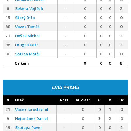
8
Sekera Vojtěch
-
0
0
0
2
15
Starý Otto
-
0
0
0
0
48
Voves Tomáš
-
0
0
0
0
71
Došek Michal
-
0
0
0
2
86
Drugda Petr
-
0
0
0
2
88
Satran Matěj
-
0
0
0
0
Celkem
0
0
0
8
AVIA PRAHA
#
Hráč
Post
All-Star
G
A
TM
21
Vacek Jaroslav ml.
-
0
0
1
0
9
Hejtmánek Daniel
-
0
3
2
0
19
Skořepa Pavel
-
0
0
0
2