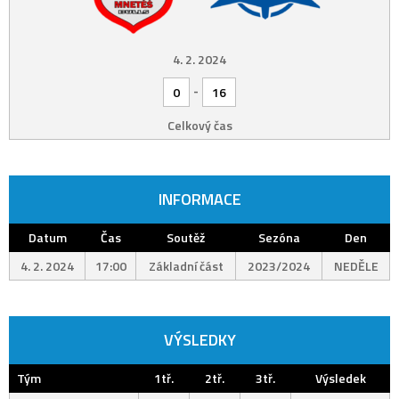
4. 2. 2024
-
0
16
Celkový čas
INFORMACE
Datum
Čas
Soutěž
Sezóna
Den
4. 2. 2024
17:00
Základní část
2023/2024
NEDĚLE
VÝSLEDKY
Tým
1tř.
2tř.
3tř.
Výsledek