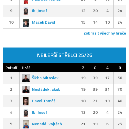
9
Ibl Josef
12
20
4
24
10
Macek David
15
14
10
24
Zobrazit všechny hráče
NEJLEPŠÍ STŘELCI 25/26
Pořadí
Hráč
Z
G
A
B
1
Šícha Miroslav
19
39
17
56
2
Nesládek Jakub
19
39
31
70
3
Havel Tomáš
18
21
19
40
4
Ibl Josef
12
20
4
24
5
Nenadál Vojtěch
21
19
6
25