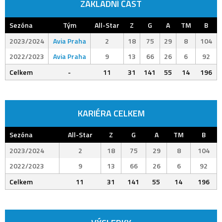
ZÁKLADNÍ ČÁST
Sezóna
Tým
All-Star
Z
G
A
TM
B
2023/2024
Avia Praha
2
18
75
29
8
104
2022/2023
Avia Praha
9
13
66
26
6
92
Celkem
-
11
31
141
55
14
196
KARIÉRA CELKEM
Sezóna
All-Star
Z
G
A
TM
B
2023/2024
2
18
75
29
8
104
2022/2023
9
13
66
26
6
92
Celkem
11
31
141
55
14
196