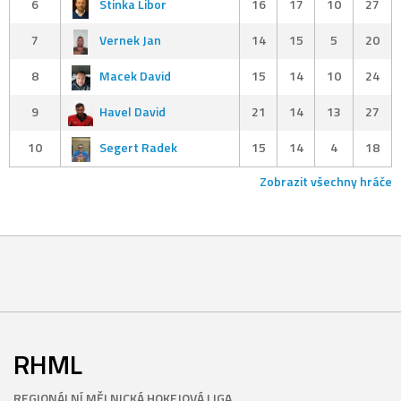
6
Stinka Libor
16
17
10
27
7
Vernek Jan
14
15
5
20
8
Macek David
15
14
10
24
9
Havel David
21
14
13
27
10
Segert Radek
15
14
4
18
Zobrazit všechny hráče
RHML
REGIONÁLNÍ MĚLNICKÁ HOKEJOVÁ LIGA