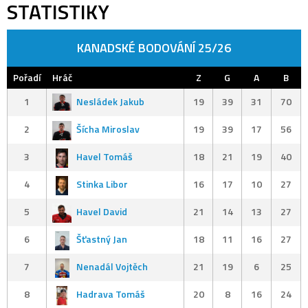
STATISTIKY
KANADSKÉ BODOVÁNÍ 25/26
Pořadí
Hráč
Z
G
A
B
1
Nesládek Jakub
19
39
31
70
2
Šícha Miroslav
19
39
17
56
3
Havel Tomáš
18
21
19
40
4
Stinka Libor
16
17
10
27
5
Havel David
21
14
13
27
6
Šťastný Jan
18
11
16
27
7
Nenadál Vojtěch
21
19
6
25
8
Hadrava Tomáš
20
8
16
24