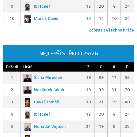
9
Ibl Josef
12
20
4
24
10
Macek David
15
14
10
24
Zobrazit všechny hráče
NEJLEPŠÍ STŘELCI 25/26
Pořadí
Hráč
Z
G
A
B
1
Šícha Miroslav
19
39
17
56
2
Nesládek Jakub
19
39
31
70
3
Havel Tomáš
18
21
19
40
4
Ibl Josef
12
20
4
24
5
Nenadál Vojtěch
21
19
6
25