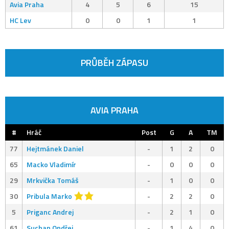
Avia Praha
4
5
6
15
HC Lev
0
0
1
1
PRŮBĚH ZÁPASU
AVIA PRAHA
#
Hráč
Post
G
A
TM
77
Hejtmánek Daniel
-
1
2
0
65
Macko Vladimír
-
0
0
0
29
Mrkvička Tomáš
-
1
0
0
30
Pribula Marko
-
2
2
0
5
Priganc Andrej
-
2
1
0
61
Suchan Ondřej
-
1
4
0