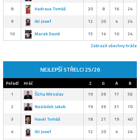
8
Hadrava Tomáš
20
8
16
24
9
Ibl Josef
12
20
4
24
10
Macek David
15
14
10
24
Zobrazit všechny hráče
NEJLEPŠÍ STŘELCI 25/26
Pořadí
Hráč
Z
G
A
B
1
Šícha Miroslav
19
39
17
56
2
Nesládek Jakub
19
39
31
70
3
Havel Tomáš
18
21
19
40
4
Ibl Josef
12
20
4
24