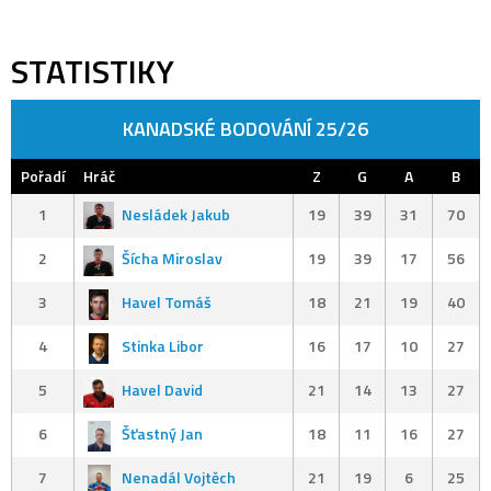
STATISTIKY
KANADSKÉ BODOVÁNÍ 25/26
Pořadí
Hráč
Z
G
A
B
1
Nesládek Jakub
19
39
31
70
2
Šícha Miroslav
19
39
17
56
3
Havel Tomáš
18
21
19
40
4
Stinka Libor
16
17
10
27
5
Havel David
21
14
13
27
6
Šťastný Jan
18
11
16
27
7
Nenadál Vojtěch
21
19
6
25