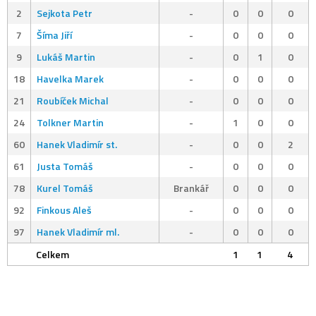
2
Sejkota Petr
-
0
0
0
7
Šíma Jiří
-
0
0
0
9
Lukáš Martin
-
0
1
0
18
Havelka Marek
-
0
0
0
21
Roubíček Michal
-
0
0
0
24
Tolkner Martin
-
1
0
0
60
Hanek Vladimír st.
-
0
0
2
61
Justa Tomáš
-
0
0
0
78
Kurel Tomáš
Brankář
0
0
0
92
Finkous Aleš
-
0
0
0
97
Hanek Vladimír ml.
-
0
0
0
Celkem
1
1
4