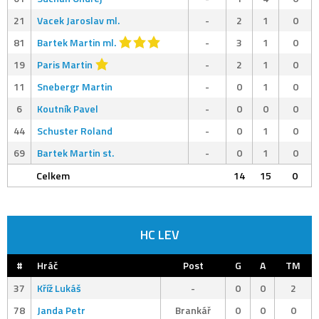
21
Vacek Jaroslav ml.
-
2
1
0
81
Bartek Martin ml.
-
3
1
0
19
Paris Martin
-
2
1
0
11
Snebergr Martin
-
0
1
0
6
Koutník Pavel
-
0
0
0
44
Schuster Roland
-
0
1
0
69
Bartek Martin st.
-
0
1
0
Celkem
14
15
0
HC LEV
#
Hráč
Post
G
A
TM
37
Kříž Lukáš
-
0
0
2
78
Janda Petr
Brankář
0
0
0