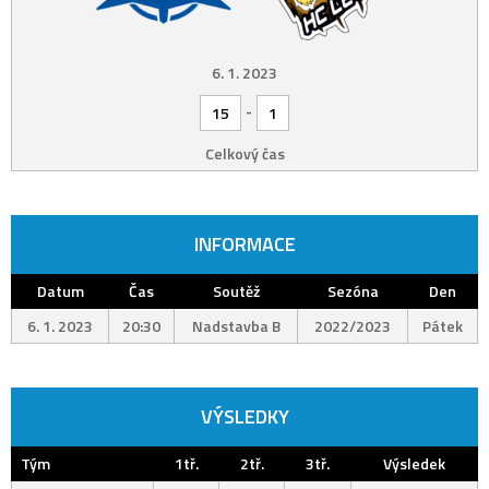
6. 1. 2023
-
15
1
Celkový čas
INFORMACE
Datum
Čas
Soutěž
Sezóna
Den
6. 1. 2023
20:30
Nadstavba B
2022/2023
Pátek
VÝSLEDKY
Tým
1tř.
2tř.
3tř.
Výsledek