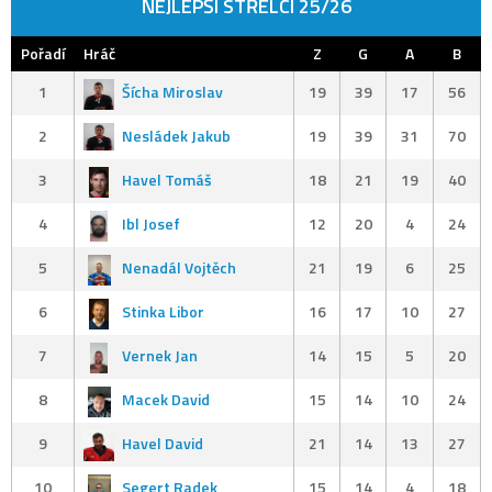
NEJLEPŠÍ STŘELCI 25/26
Pořadí
Hráč
Z
G
A
B
1
Šícha Miroslav
19
39
17
56
2
Nesládek Jakub
19
39
31
70
3
Havel Tomáš
18
21
19
40
4
Ibl Josef
12
20
4
24
5
Nenadál Vojtěch
21
19
6
25
6
Stinka Libor
16
17
10
27
7
Vernek Jan
14
15
5
20
8
Macek David
15
14
10
24
9
Havel David
21
14
13
27
10
Segert Radek
15
14
4
18