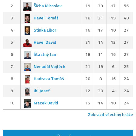
2
Šícha Miroslav
19
39
17
56
3
Havel Tomáš
18
21
19
40
4
Stinka Libor
16
17
10
27
5
Havel David
21
14
13
27
6
Šťastný Jan
18
11
16
27
7
Nenadál Vojtěch
21
19
6
25
8
Hadrava Tomáš
20
8
16
24
9
Ibl Josef
12
20
4
24
10
Macek David
15
14
10
24
Zobrazit všechny hráče