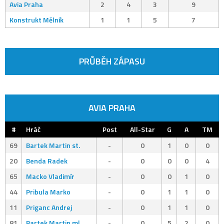
Avia Praha
2
4
3
9
Konstrukt Mělník
1
1
5
7
PRŮBĚH ZÁPASU
AVIA PRAHA
#
Hráč
Post
All-Star
G
A
TM
69
Bartek Martin st.
-
0
1
0
0
20
Benda Radek
-
0
0
0
4
65
Macko Vladimír
-
0
0
1
0
44
Pribula Marko
-
0
1
1
0
11
Priganc Andrej
-
0
1
1
0
81
Bartek Martin ml.
-
0
5
2
0