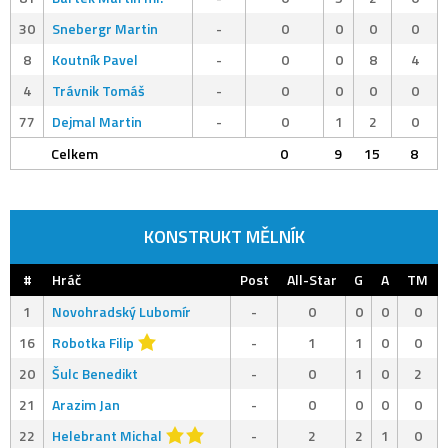
30
Snebergr Martin
-
0
0
0
0
8
Koutník Pavel
-
0
0
8
4
4
Trávnik Tomáš
-
0
0
0
0
77
Dejmal Martin
-
0
1
2
0
Celkem
0
9
15
8
KONSTRUKT MĚLNÍK
#
Hráč
Post
All-Star
G
A
TM
1
Novohradský Lubomír
-
0
0
0
0
16
Robotka Filip
-
1
1
0
0
20
Šulc Benedikt
-
0
1
0
2
21
Arazim Jan
-
0
0
0
0
22
Helebrant Michal
-
2
2
1
0