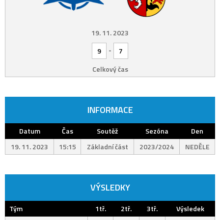
19. 11. 2023
-
9
7
Celkový čas
INFORMACE
Datum
Čas
Soutěž
Sezóna
Den
19. 11. 2023
15:15
Základní část
2023/2024
NEDĚLE
VÝSLEDKY
Tým
1tř.
2tř.
3tř.
Výsledek