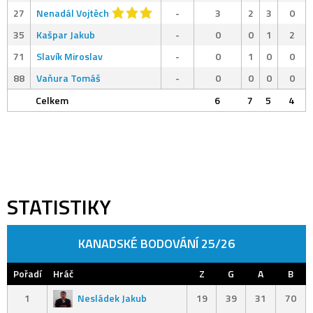
27
Nenadál Vojtěch
-
3
2
3
0
35
Kašpar Jakub
-
0
0
1
2
71
Slavík Miroslav
-
0
1
0
0
88
Vaňura Tomáš
-
0
0
0
0
Celkem
6
7
5
4
STATISTIKY
KANADSKÉ BODOVÁNÍ 25/26
Pořadí
Hráč
Z
G
A
B
1
Nesládek Jakub
19
39
31
70