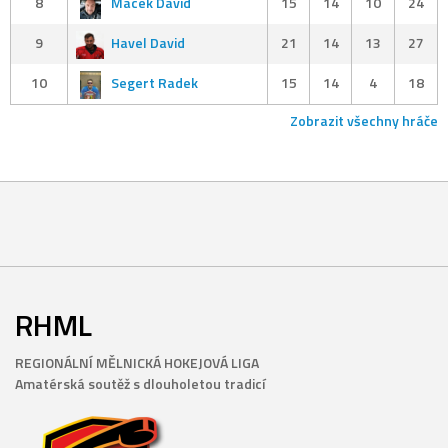
8
Macek David
15
14
10
24
9
Havel David
21
14
13
27
10
Segert Radek
15
14
4
18
Zobrazit všechny hráče
RHML
REGIONÁLNÍ MĚLNICKÁ HOKEJOVÁ LIGA
Amatérská soutěž s dlouholetou tradicí