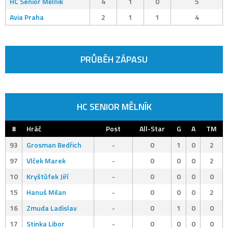
HC Senior Mělník
4
1
0
5
Avia Praha
2
1
1
4
PRŮBĚH ZÁPASU
HC SENIOR MĚLNÍK
#
Hráč
Post
All-Star
G
A
TM
93
Grosman Bedřich
-
0
1
0
2
97
Vlček Marek
-
0
0
0
2
10
Kryštůfek Jiří
-
0
0
0
0
15
Hanuš Milan
-
0
0
0
2
16
Zmuda Ladislav
-
0
1
0
0
17
Stinka Libor
-
0
0
0
0