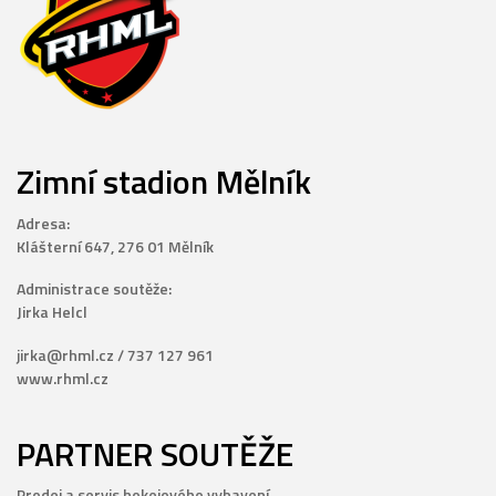
Zimní stadion Mělník
Adresa:
Klášterní 647, 276 01 Mělník
Administrace soutěže:
Jirka Helcl
jirka@rhml.cz / 737 127 961
www.rhml.cz
PARTNER SOUTĚŽE
Prodej a servis hokejového vybavení