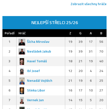
Zobrazit všechny hráče
NEJLEPŠÍ STŘELCI 25/26
Pořadí
Hráč
Z
G
A
B
1
Šícha Miroslav
19
39
17
56
2
Nesládek Jakub
19
39
31
70
3
Havel Tomáš
18
21
19
40
4
Ibl Josef
12
20
4
24
5
Nenadál Vojtěch
21
19
6
25
6
Stinka Libor
16
17
10
27
7
Vernek Jan
14
15
5
20