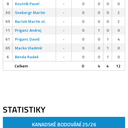
8
Koutník Pavel
-
0
0
0
0
30
Snebergr Martin
-
0
0
0
2
69
Bartek Martin st.
-
0
0
0
2
11
Priganc Andrej
-
0
1
0
0
61
Priganc David
-
0
0
1
4
65
Macko Vladimír
-
0
0
1
0
6
Benda Radek
-
0
0
1
0
Celkem
0
4
4
12
STATISTIKY
KANADSKÉ BODOVÁNÍ 25/26