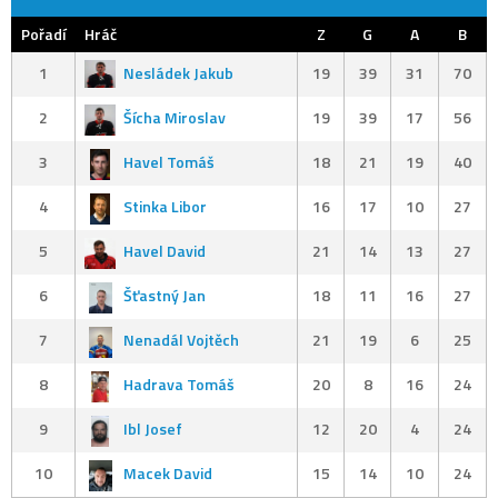
Pořadí
Hráč
Z
G
A
B
1
Nesládek Jakub
19
39
31
70
2
Šícha Miroslav
19
39
17
56
3
Havel Tomáš
18
21
19
40
4
Stinka Libor
16
17
10
27
5
Havel David
21
14
13
27
6
Šťastný Jan
18
11
16
27
7
Nenadál Vojtěch
21
19
6
25
8
Hadrava Tomáš
20
8
16
24
9
Ibl Josef
12
20
4
24
10
Macek David
15
14
10
24