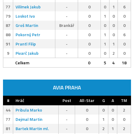
77
Vilímek Jakub
-
0
0
1
6
79
Loskot Ivo
-
0
1
0
0
87
Groš Martin
Brankář
0
0
0
0
88
Pokorný Petr
-
0
1
0
6
91
Prantl Filip
-
0
1
1
0
9
Pivarč Jakub
-
0
0
2
0
Celkem
0
5
4
18
AVIA PRAHA
#
Hráč
Post
All-Star
G
A
TM
44
Pribula Marko
-
0
0
0
2
77
Dejmal Martin
-
0
1
0
0
81
Bartek Martin ml.
-
0
2
1
2