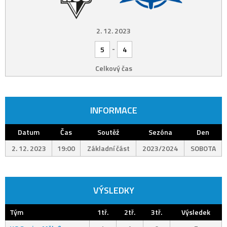
2. 12. 2023
-
5
4
Celkový čas
INFORMACE
Datum
Čas
Soutěž
Sezóna
Den
2. 12. 2023
19:00
Základní část
2023/2024
SOBOTA
VÝSLEDKY
Tým
1tř.
2tř.
3tř.
Výsledek