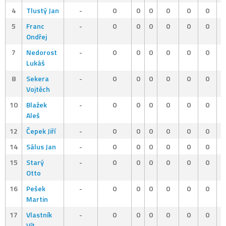
4
Tlustý Jan
-
0
0
0
0
0
0
5
Franc
-
0
0
0
0
0
0
Ondřej
7
Nedorost
-
0
0
0
0
0
0
Lukáš
8
Sekera
-
0
0
0
0
0
0
Vojtěch
10
Blažek
-
0
0
0
0
0
0
Aleš
12
Čepek Jiří
-
0
0
0
0
0
0
14
Sálus Jan
-
0
0
0
0
0
0
15
Starý
-
0
0
0
0
0
0
Otto
16
Pešek
-
0
0
0
0
0
0
Martin
17
Vlastník
-
0
0
0
0
0
0
Vít