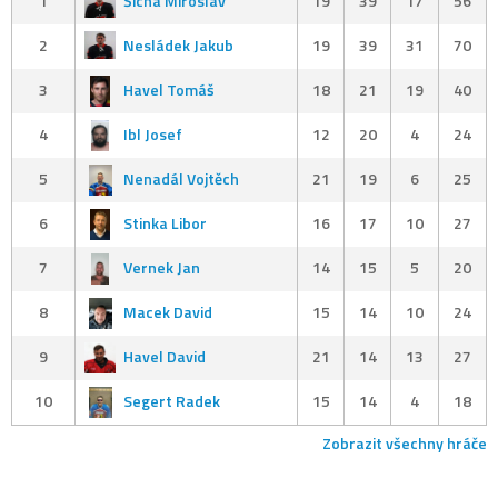
1
Šícha Miroslav
19
39
17
56
2
Nesládek Jakub
19
39
31
70
3
Havel Tomáš
18
21
19
40
4
Ibl Josef
12
20
4
24
5
Nenadál Vojtěch
21
19
6
25
6
Stinka Libor
16
17
10
27
7
Vernek Jan
14
15
5
20
8
Macek David
15
14
10
24
9
Havel David
21
14
13
27
10
Segert Radek
15
14
4
18
Zobrazit všechny hráče