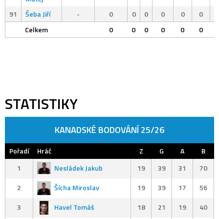
91
Šeba Jiří
-
0
0
0
0
0
0
Celkem
0
0
0
0
0
0
STATISTIKY
KANADSKÉ BODOVÁNÍ 25/26
Pořadí
Hráč
Z
G
A
B
1
Nesládek Jakub
19
39
31
70
2
Šícha Miroslav
19
39
17
56
3
Havel Tomáš
18
21
19
40