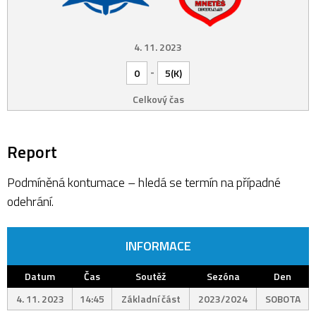
4. 11. 2023
-
0
5(K)
Celkový čas
Report
Podmíněná kontumace – hledá se termín na případné
odehrání.
INFORMACE
Datum
Čas
Soutěž
Sezóna
Den
4. 11. 2023
14:45
Základní část
2023/2024
SOBOTA