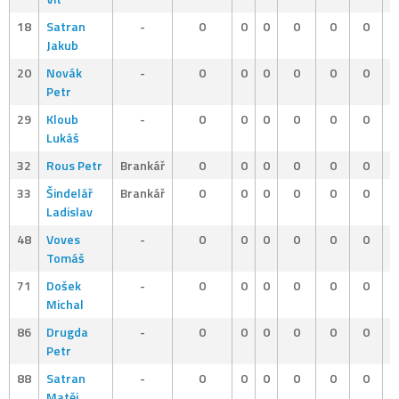
18
Satran
-
0
0
0
0
0
0
Jakub
20
Novák
-
0
0
0
0
0
0
Petr
29
Kloub
-
0
0
0
0
0
0
Lukáš
32
Rous Petr
Brankář
0
0
0
0
0
0
33
Šindelář
Brankář
0
0
0
0
0
0
Ladislav
48
Voves
-
0
0
0
0
0
0
Tomáš
71
Došek
-
0
0
0
0
0
0
Michal
86
Drugda
-
0
0
0
0
0
0
Petr
88
Satran
-
0
0
0
0
0
0
Matěj