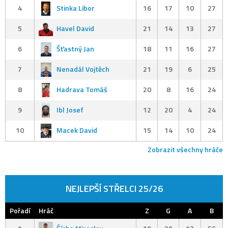
4
Stinka Libor
16
17
10
27
5
Havel David
21
14
13
27
6
Šťastný Jan
18
11
16
27
7
Nenadál Vojtěch
21
19
6
25
8
Hadrava Tomáš
20
8
16
24
9
Ibl Josef
12
20
4
24
10
Macek David
15
14
10
24
Zobrazit všechny hráče
NEJLEPŠÍ STŘELCI 25/26
Pořadí
Hráč
Z
G
A
B