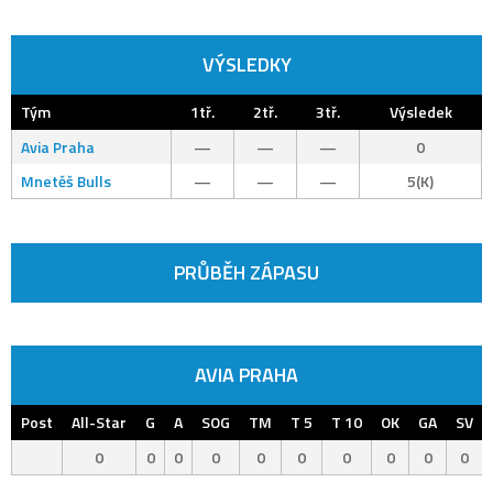
VÝSLEDKY
Tým
1tř.
2tř.
3tř.
Výsledek
Avia Praha
—
—
—
0
Mnetěš Bulls
—
—
—
5(K)
PRŮBĚH ZÁPASU
AVIA PRAHA
Post
All-Star
G
A
SOG
TM
T 5
T 10
OK
GA
SV
0
0
0
0
0
0
0
0
0
0