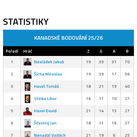
STATISTIKY
KANADSKÉ BODOVÁNÍ 25/26
Pořadí
Hráč
Z
G
A
B
1
Nesládek Jakub
19
39
31
70
2
Šícha Miroslav
19
39
17
56
3
Havel Tomáš
18
21
19
40
4
Stinka Libor
16
17
10
27
5
Havel David
21
14
13
27
6
Šťastný Jan
18
11
16
27
7
Nenadál Vojtěch
21
19
6
25