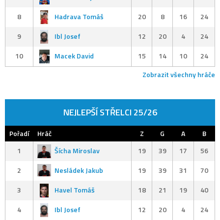
8
Hadrava Tomáš
20
8
16
24
9
Ibl Josef
12
20
4
24
10
Macek David
15
14
10
24
Zobrazit všechny hráče
NEJLEPŠÍ STŘELCI 25/26
Pořadí
Hráč
Z
G
A
B
1
Šícha Miroslav
19
39
17
56
2
Nesládek Jakub
19
39
31
70
3
Havel Tomáš
18
21
19
40
4
Ibl Josef
12
20
4
24