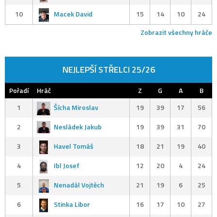
10
Macek David
15
14
10
24
Zobrazit všechny hráče
NEJLEPŠÍ STŘELCI 25/26
Pořadí
Hráč
Z
G
A
B
1
Šícha Miroslav
19
39
17
56
2
Nesládek Jakub
19
39
31
70
3
Havel Tomáš
18
21
19
40
4
Ibl Josef
12
20
4
24
5
Nenadál Vojtěch
21
19
6
25
6
Stinka Libor
16
17
10
27