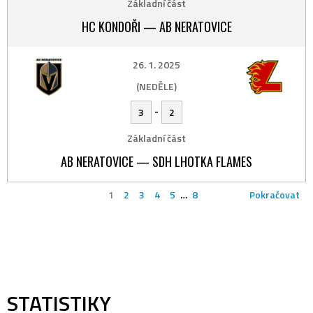
Základní část
HC KONDOŘI — AB NERATOVICE
26. 1. 2025
(NEDĚLE)
-
3
2
Základní část
AB NERATOVICE — SDH LHOTKA FLAMES
1
2
3
4
5
…
8
Pokračovat
STATISTIKY