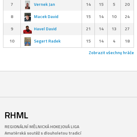
7
Vernek Jan
14
15
5
20
8
Macek David
15
14
10
24
9
Havel David
21
14
13
27
10
Segert Radek
15
14
4
18
Zobrazit všechny hráče
RHML
REGIONÁLNÍ MĚLNICKÁ HOKEJOVÁ LIGA
Amatérská soutěž s dlouholetou tradicí