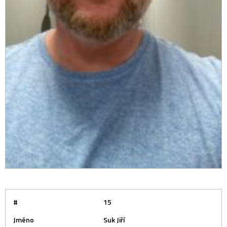
#
15
Jméno
Suk Jiří