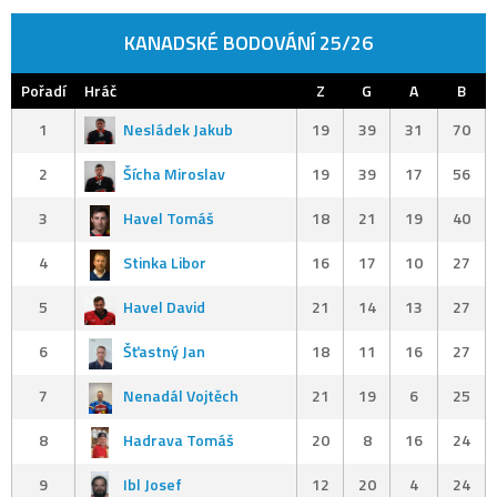
KANADSKÉ BODOVÁNÍ 25/26
Pořadí
Hráč
Z
G
A
B
1
Nesládek Jakub
19
39
31
70
2
Šícha Miroslav
19
39
17
56
3
Havel Tomáš
18
21
19
40
4
Stinka Libor
16
17
10
27
5
Havel David
21
14
13
27
6
Šťastný Jan
18
11
16
27
7
Nenadál Vojtěch
21
19
6
25
8
Hadrava Tomáš
20
8
16
24
9
Ibl Josef
12
20
4
24