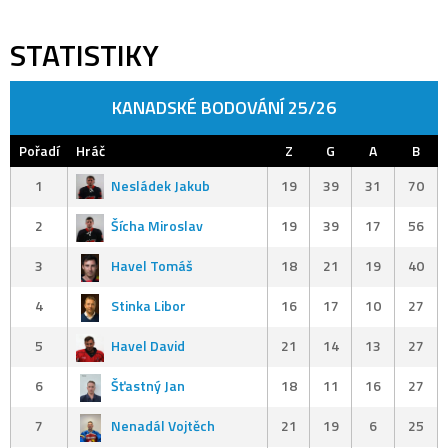
STATISTIKY
KANADSKÉ BODOVÁNÍ 25/26
Pořadí
Hráč
Z
G
A
B
1
Nesládek Jakub
19
39
31
70
2
Šícha Miroslav
19
39
17
56
3
Havel Tomáš
18
21
19
40
4
Stinka Libor
16
17
10
27
5
Havel David
21
14
13
27
6
Šťastný Jan
18
11
16
27
7
Nenadál Vojtěch
21
19
6
25