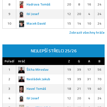
8
Hadrava Tomáš
20
8
16
24
9
Ibl Josef
12
20
4
24
10
Macek David
15
14
10
24
Zobrazit všechny hráče
NEJLEPŠÍ STŘELCI 25/26
Pořadí
Hráč
Z
G
A
B
1
Šícha Miroslav
19
39
17
56
2
Nesládek Jakub
19
39
31
70
3
Havel Tomáš
18
21
19
40
4
Ibl Josef
12
20
4
24