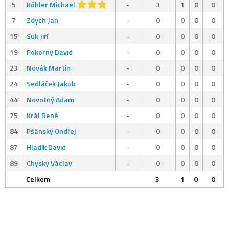
5
Köhler Michael
-
3
1
0
0
7
Zdych Jan
-
0
0
0
0
15
Suk Jiří
-
0
0
0
0
19
Pokorný David
-
0
0
0
0
23
Novák Martin
-
0
0
0
0
24
Sedláček Jakub
-
0
0
0
0
44
Novotný Adam
-
0
0
0
0
75
Král René
-
0
0
0
0
84
Pšánský Ondřej
-
0
0
0
0
87
Hladík David
-
0
0
0
0
89
Chysky Václav
-
0
0
0
0
Celkem
3
1
0
0