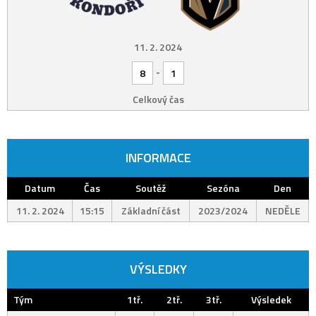
11. 2. 2024
-
8
1
Celkový čas
INFORMACE
Datum
Čas
Soutěž
Sezóna
Den
11. 2. 2024
15:15
Základní část
2023/2024
NEDĚLE
VÝSLEDKY
Tým
1tř.
2tř.
3tř.
Výsledek