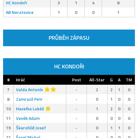
HC Kondoři
3
1
4
8
AB Neratovice
1
0
0
1
PRŮBĚH ZÁPASU
HC KONDOŘI
#
Hráč
Post
All-Star
G
A
TM
7
Valda Antonín
-
2
2
1
0
8
Zamrazil Petr
-
0
1
0
0
10
Havelka Lukáš
-
1
2
0
0
11
Vaněk Adam
-
0
0
0
0
19
Škarohlíd Josef
-
0
1
1
0
21
Šorel Michal
-
0
0
0
0