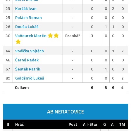
23
Korčák Ivan
-
0
0
2
0
25
Polách Roman
-
0
0
0
0
26
Douša Lukáš
-
0
1
1
0
30
Vaňourek Martin
Brankář
3
0
0
0
44
Vodička Vojtěch
-
0
0
1
2
48
Černý Radek
-
0
0
0
0
67
Šesták Patrik
-
0
1
0
0
89
Goldšmíd Lukáš
-
0
0
0
2
Celkem
6
8
6
4
AB NERATOVICE
#
Hráč
Post
All-Star
G
A
TM