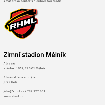
Amatérská soutěž s dlouholetou tradicí
Zimní stadion Mělník
Adresa:
Klášterní 647, 276 01 Mělník
Administrace soutěže:
Jirka Helcl
jirka@rhml.cz / 737 127 961
www.rhml.cz