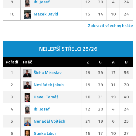
9
Ibl Josef
12
20
4
24
10
Macek David
15
14
10
24
Zobrazit všechny hráče
NEJLEPŠÍ STŘELCI 25/26
Pořadí
Hráč
Z
G
A
B
1
Šícha Miroslav
19
39
17
56
2
Nesládek Jakub
19
39
31
70
3
Havel Tomáš
18
21
19
40
4
Ibl Josef
12
20
4
24
5
Nenadál Vojtěch
21
19
6
25
6
Stinka Libor
16
17
10
27