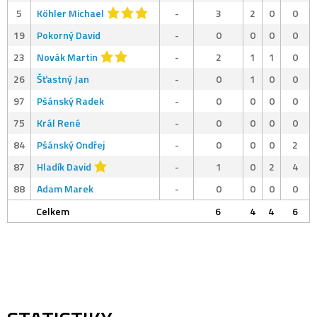
5
Köhler Michael
-
3
2
0
0
19
Pokorný David
-
0
0
0
0
23
Novák Martin
-
2
1
1
0
26
Šťastný Jan
-
0
1
0
0
97
Pšánský Radek
-
0
0
0
0
75
Král René
-
0
0
0
0
84
Pšánský Ondřej
-
0
0
0
2
87
Hladík David
-
1
0
2
4
88
Adam Marek
-
0
0
0
0
Celkem
6
4
4
6