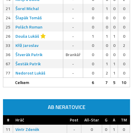
21
Šorel Michal
-
0
1
0
0
24
Šlapák Tomáš
-
0
0
0
0
25
Polách Roman
-
0
0
0
0
26
Douša Lukáš
-
1
1
1
0
33
Kříž Jaroslav
-
0
0
0
2
36
Štverák Patrik
Brankář
0
0
0
0
67
Šesták Patrik
-
0
1
1
0
77
Nedorost Lukáš
-
0
2
1
0
Celkem
6
7
5
10
AB NERATOVICE
#
Hráč
Post
All-Star
G
A
TM
11
Vintr Zdeněk
-
0
0
1
0