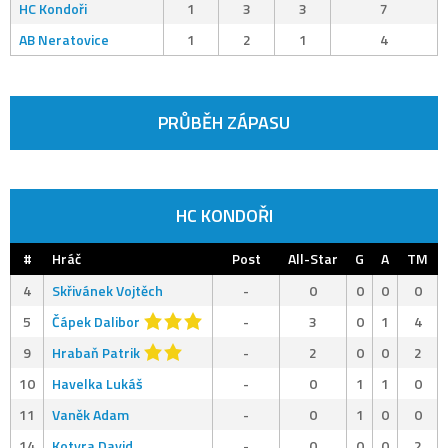
HC Kondoři
1
3
3
7
AB Neratovice
1
2
1
4
PRŮBĚH ZÁPASU
HC KONDOŘI
#
Hráč
Post
All-Star
G
A
TM
4
Skřivánek Vojtěch
-
0
0
0
0
5
Čápek Dalibor
-
3
0
1
4
9
Hrabaň Patrik
-
2
0
0
2
10
Havelka Lukáš
-
0
1
1
0
11
Vaněk Adam
-
0
1
0
0
14
Kotyra David
-
0
0
0
2