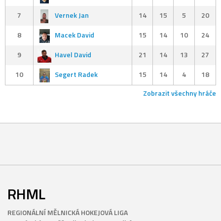
7
Vernek Jan
14
15
5
20
8
Macek David
15
14
10
24
9
Havel David
21
14
13
27
10
Segert Radek
15
14
4
18
Zobrazit všechny hráče
RHML
REGIONÁLNÍ MĚLNICKÁ HOKEJOVÁ LIGA