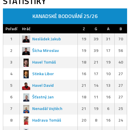
STATISTIKY
KANADSKÉ BODOVÁNÍ 25/26
Pořadí
Hráč
Z
G
A
B
1
Nesládek Jakub
19
39
31
70
2
Šícha Miroslav
19
39
17
56
3
Havel Tomáš
18
21
19
40
4
Stinka Libor
16
17
10
27
5
Havel David
21
14
13
27
6
Šťastný Jan
18
11
16
27
7
Nenadál Vojtěch
21
19
6
25
8
Hadrava Tomáš
20
8
16
24