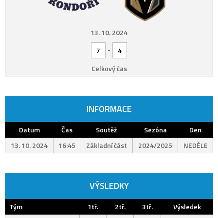
13. 10. 2024
-
7
4
Celkový čas
INFORMACE
Datum
Čas
Soutěž
Sezóna
Den
13. 10. 2024
16:45
Základní část
2024/2025
NEDĚLE
VÝSLEDKY
Tým
1tř.
2tř.
3tř.
Výsledek