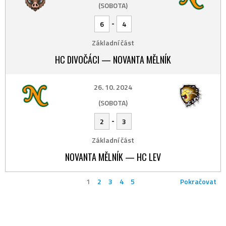
(SOBOTA)
-
6
4
Základní část
HC DIVOČÁCI — NOVANTA MĚLNÍK
26. 10. 2024
(SOBOTA)
-
2
3
Základní část
NOVANTA MĚLNÍK — HC LEV
1
2
3
4
5
Pokračovat