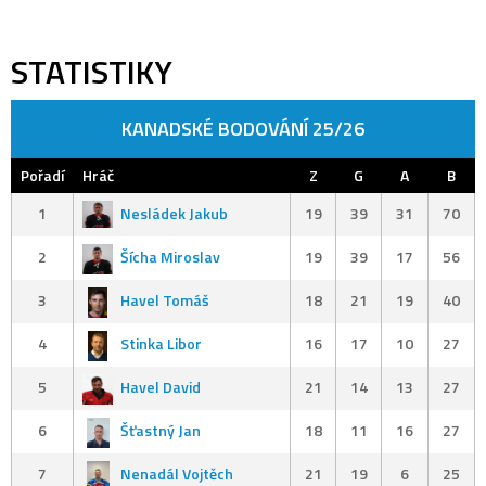
STATISTIKY
KANADSKÉ BODOVÁNÍ 25/26
Pořadí
Hráč
Z
G
A
B
1
Nesládek Jakub
19
39
31
70
2
Šícha Miroslav
19
39
17
56
3
Havel Tomáš
18
21
19
40
4
Stinka Libor
16
17
10
27
5
Havel David
21
14
13
27
6
Šťastný Jan
18
11
16
27
7
Nenadál Vojtěch
21
19
6
25