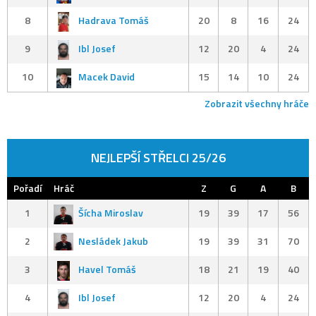
8
Hadrava Tomáš
20
8
16
24
9
Ibl Josef
12
20
4
24
10
Macek David
15
14
10
24
Zobrazit všechny hráče
NEJLEPŠÍ STŘELCI 25/26
Pořadí
Hráč
Z
G
A
B
1
Šícha Miroslav
19
39
17
56
2
Nesládek Jakub
19
39
31
70
3
Havel Tomáš
18
21
19
40
4
Ibl Josef
12
20
4
24