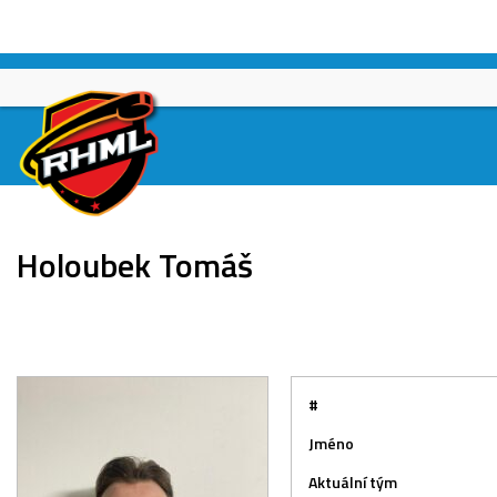
Skip
to
content
Holoubek Tomáš
#
Jméno
Aktuální tým