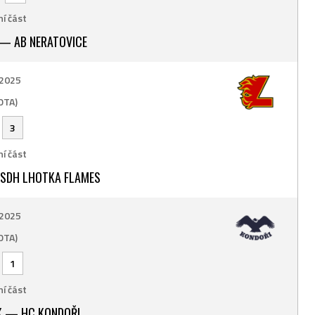
í část
 — AB NERATOVICE
 2025
OTA)
-
3
í část
 SDH LHOTKA FLAMES
 2025
OTA)
-
1
í část
K — HC KONDOŘI