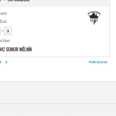
 2025
ĚLE)
-
3
í část
HC SENIOR MĚLNÍK
3
4
Pokračovat