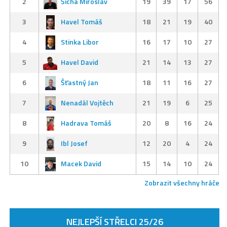
2
Šícha Miroslav
19
39
17
56
3
Havel Tomáš
18
21
19
40
4
Stinka Libor
16
17
10
27
5
Havel David
21
14
13
27
6
Šťastný Jan
18
11
16
27
7
Nenadál Vojtěch
21
19
6
25
8
Hadrava Tomáš
20
8
16
24
9
Ibl Josef
12
20
4
24
10
Macek David
15
14
10
24
Zobrazit všechny hráče
NEJLEPŠÍ STŘELCI 25/26