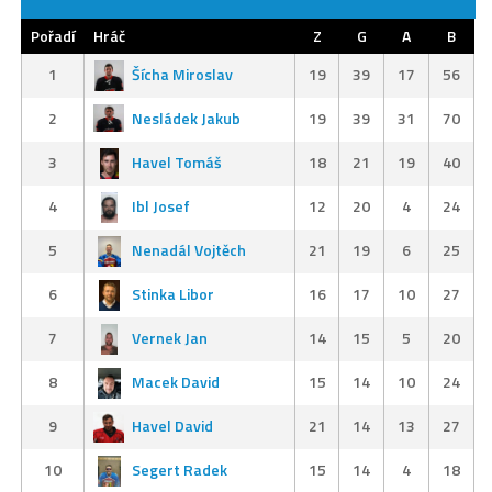
Pořadí
Hráč
Z
G
A
B
1
Šícha Miroslav
19
39
17
56
2
Nesládek Jakub
19
39
31
70
3
Havel Tomáš
18
21
19
40
4
Ibl Josef
12
20
4
24
5
Nenadál Vojtěch
21
19
6
25
6
Stinka Libor
16
17
10
27
7
Vernek Jan
14
15
5
20
8
Macek David
15
14
10
24
9
Havel David
21
14
13
27
10
Segert Radek
15
14
4
18