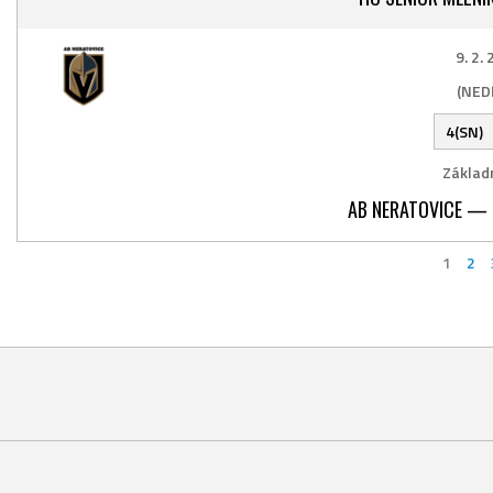
9. 2.
(NED
4(SN)
Základn
AB NERATOVICE — 
1
2