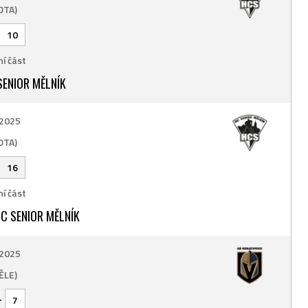
OTA)
10
í část
ENIOR MĚLNÍK
 2025
OTA)
16
í část
C SENIOR MĚLNÍK
 2025
ĚLE)
-
7