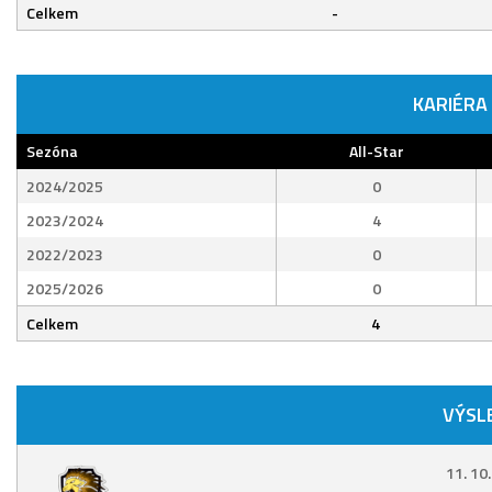
Celkem
-
KARIÉRA
Sezóna
All-Star
2024/2025
0
2023/2024
4
2022/2023
0
2025/2026
0
Celkem
4
VÝSL
11. 10