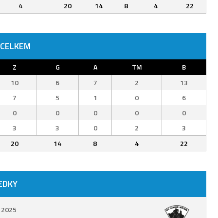
4
20
14
8
4
22
 CELKEM
Z
G
A
TM
B
10
6
7
2
13
7
5
1
0
6
0
0
0
0
0
3
3
0
2
3
20
14
8
4
22
EDKY
. 2025