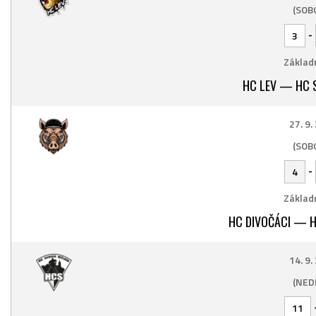
(SOB
-
3
Základn
HC LEV — HC S
27. 9.
(SOB
-
4
Základn
HC DIVOČÁCI — H
14. 9.
(NED
11