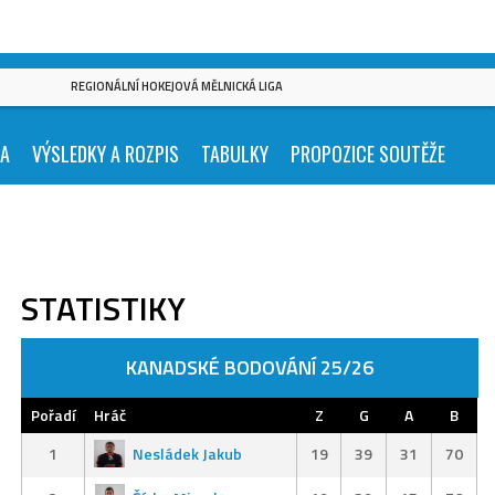
REGIONÁLNÍ HOKEJOVÁ MĚLNICKÁ LIGA
KA
VÝSLEDKY A ROZPIS
TABULKY
PROPOZICE SOUTĚŽE
STATISTIKY
KANADSKÉ BODOVÁNÍ 25/26
Pořadí
Hráč
Z
G
A
B
1
Nesládek Jakub
19
39
31
70