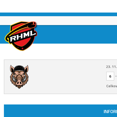
Skip
to
content
23. 11
6
Celkov
INFO