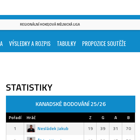
REGIONÁLNÍ HOKEJOVÁ MĚLNICKÁ LIGA
KA
VÝSLEDKY A ROZPIS
TABULKY
PROPOZICE SOUTĚŽE
STATISTIKY
KANADSKÉ BODOVÁNÍ 25/26
Pořadí
Hráč
Z
G
A
B
1
Nesládek Jakub
19
39
31
70