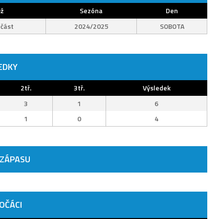
ž
Sezóna
Den
 část
2024/2025
SOBOTA
EDKY
2tř.
3tř.
Výsledek
3
1
6
1
0
4
 ZÁPASU
OČÁCI