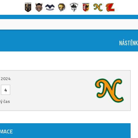
NÁSTĚN
. 2024
-
4
ý čas
RMACE