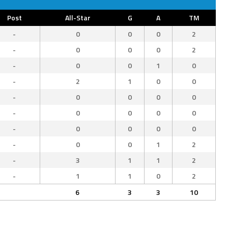
Post
All-Star
G
A
TM
-
0
0
0
2
-
0
0
0
2
-
0
0
1
0
-
2
1
0
0
-
0
0
0
0
-
0
0
0
0
-
0
0
0
0
-
0
0
1
2
-
3
1
1
2
-
1
1
0
2
6
3
3
10