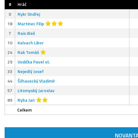
#
Hráč
0
Rykr Ondřej
18
Martinec Filip
7
Rais Aleš
10
Kalvach Libor
24
Rak Tomáš
29
Vodička Pavel st.
33
Nejedlý Josef
44
Šilhavecký Vladimír
57
Litomyský Jaroslav
89
Ryba Jan
Celkem
NOVANTA