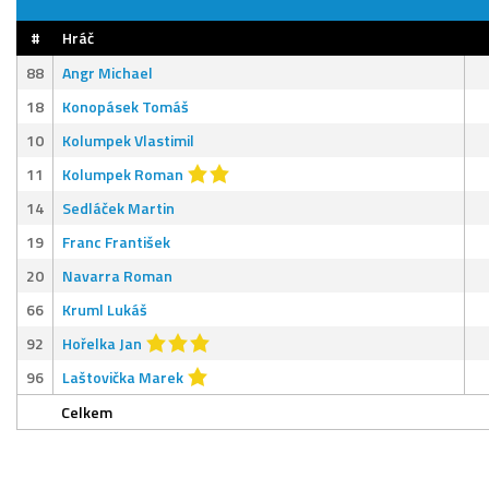
#
Hráč
88
Angr Michael
18
Konopásek Tomáš
10
Kolumpek Vlastimil
11
Kolumpek Roman
14
Sedláček Martin
19
Franc František
20
Navarra Roman
66
Kruml Lukáš
92
Hořelka Jan
96
Laštovička Marek
Celkem