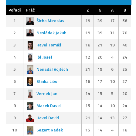
Pořadí
Hráč
Z
G
A
B
1
Šícha Miroslav
19
39
17
56
2
Nesládek Jakub
19
39
31
70
3
Havel Tomáš
18
21
19
40
4
Ibl Josef
12
20
4
24
5
Nenadál Vojtěch
21
19
6
25
6
Stinka Libor
16
17
10
27
7
Vernek Jan
14
15
5
20
8
Macek David
15
14
10
24
9
Havel David
21
14
13
27
10
Segert Radek
15
14
4
18