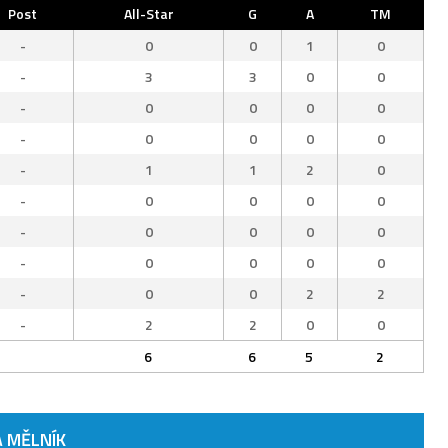
Post
All-Star
G
A
TM
-
0
0
1
0
-
3
3
0
0
-
0
0
0
0
-
0
0
0
0
-
1
1
2
0
-
0
0
0
0
-
0
0
0
0
-
0
0
0
0
-
0
0
2
2
-
2
2
0
0
6
6
5
2
 MĚLNÍK