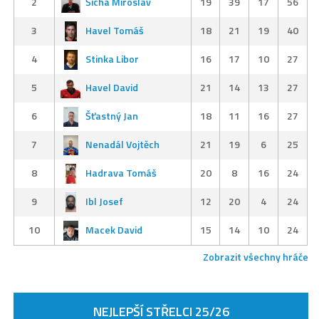
2
Šícha Miroslav
19
39
17
56
3
Havel Tomáš
18
21
19
40
4
Stinka Libor
16
17
10
27
5
Havel David
21
14
13
27
6
Šťastný Jan
18
11
16
27
7
Nenadál Vojtěch
21
19
6
25
8
Hadrava Tomáš
20
8
16
24
9
Ibl Josef
12
20
4
24
10
Macek David
15
14
10
24
Zobrazit všechny hráče
NEJLEPŠÍ STŘELCI 25/26