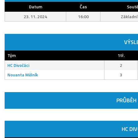
Datum
Čas
Soutě
23. 11. 2024
16:00
Základní
VÝSL
Tým
1tř.
HC Divočáci
2
Novanta Mělník
3
PRŮBĚH
HC DIV