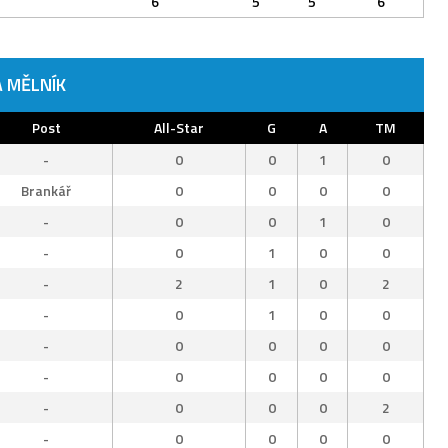
6
5
5
6
 MĚLNÍK
Post
All-Star
G
A
TM
-
0
0
1
0
Brankář
0
0
0
0
-
0
0
1
0
-
0
1
0
0
-
2
1
0
2
-
0
1
0
0
-
0
0
0
0
-
0
0
0
0
-
0
0
0
2
-
0
0
0
0