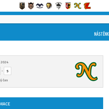
NÁSTĚN
. 2024
-
5
ý čas
RMACE