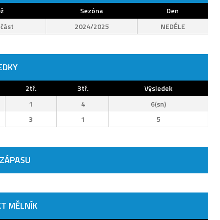
ž
Sezóna
Den
 část
2024/2025
NEDĚLE
EDKY
2tř.
3tř.
Výsledek
1
4
6(sn)
3
1
5
 ZÁPASU
T MĚLNÍK