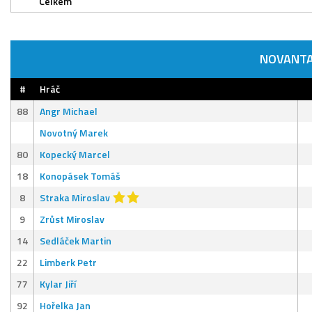
Celkem
NOVANTA
#
Hráč
88
Angr Michael
Novotný Marek
80
Kopecký Marcel
18
Konopásek Tomáš
8
Straka Miroslav
9
Zrůst Miroslav
14
Sedláček Martin
22
Limberk Petr
77
Kylar Jiří
92
Hořelka Jan