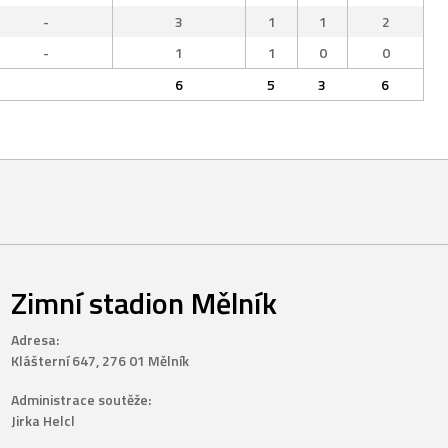
-
3
1
1
2
-
1
1
0
0
6
5
3
6
Zimní stadion Mělník
Adresa:
Klášterní 647, 276 01 Mělník
Administrace soutěže:
Jirka Helcl