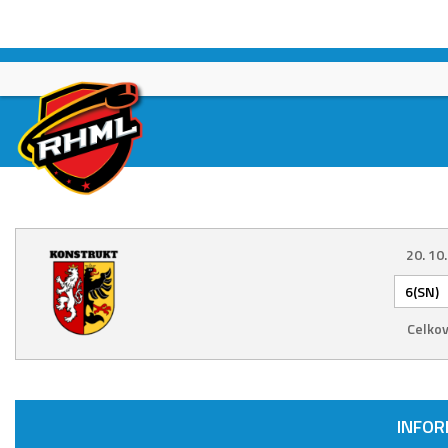
Skip
to
content
20. 10
6(SN)
Celkov
INFO