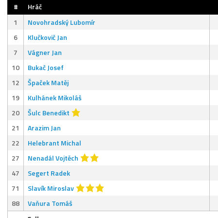
#
Hráč
1
Novohradský Lubomír
6
Klučkovič Jan
7
Vágner Jan
10
Bukač Josef
12
Špaček Matěj
19
Kulhánek Mikoláš
20
Šulc Benedikt
21
Arazim Jan
22
Helebrant Michal
27
Nenadál Vojtěch
47
Segert Radek
71
Slavík Miroslav
88
Vaňura Tomáš