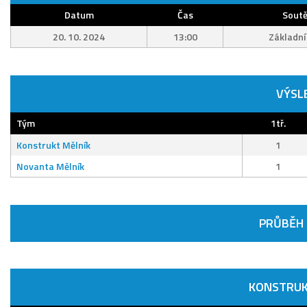
Datum
Čas
Soutě
20. 10. 2024
13:00
Základní
VÝSL
Tým
1tř.
Konstrukt Mělník
1
Novanta Mělník
1
PRŮBĚH
KONSTRUK