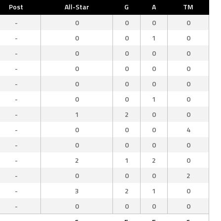
Post
All-Star
G
A
TM
-
0
0
0
0
-
0
0
1
0
-
0
0
0
0
-
0
0
0
0
-
0
0
0
0
-
0
0
1
0
-
1
2
0
0
-
0
0
0
4
-
0
0
0
0
-
2
1
2
0
-
0
0
0
2
-
3
2
1
0
-
0
0
0
0