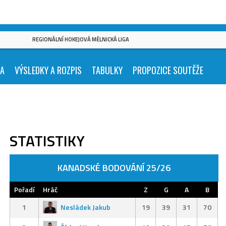
REGIONÁLNÍ HOKEJOVÁ MĚLNICKÁ LIGA
KA
VÝSLEDKY A ROZPIS
TABULKY
PROPOZICE SOUTĚŽE
STATISTIKY
KANADSKÉ BODOVÁNÍ 25/26
Pořadí
Hráč
Z
G
A
B
1
Nesládek Jakub
19
39
31
70