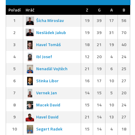
Pořadí
Hráč
Z
G
A
B
1
Šícha Miroslav
19
39
17
56
2
Nesládek Jakub
19
39
31
70
3
Havel Tomáš
18
21
19
40
4
Ibl Josef
12
20
4
24
5
Nenadál Vojtěch
21
19
6
25
6
Stinka Libor
16
17
10
27
7
Vernek Jan
14
15
5
20
8
Macek David
15
14
10
24
9
Havel David
21
14
13
27
10
Segert Radek
15
14
4
18