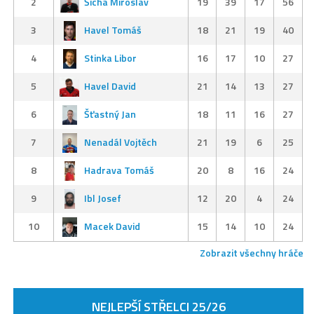
2
Šícha Miroslav
19
39
17
56
3
Havel Tomáš
18
21
19
40
4
Stinka Libor
16
17
10
27
5
Havel David
21
14
13
27
6
Šťastný Jan
18
11
16
27
7
Nenadál Vojtěch
21
19
6
25
8
Hadrava Tomáš
20
8
16
24
9
Ibl Josef
12
20
4
24
10
Macek David
15
14
10
24
Zobrazit všechny hráče
NEJLEPŠÍ STŘELCI 25/26