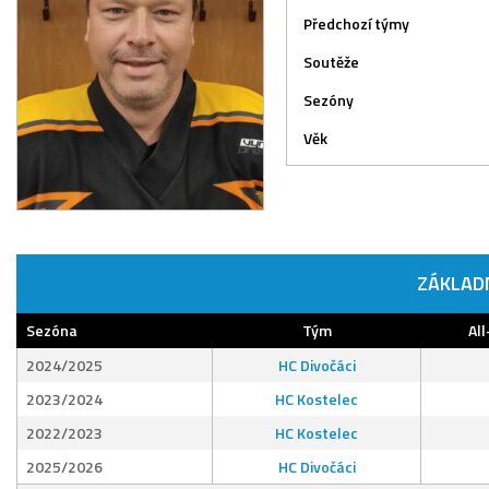
Předchozí týmy
Soutěže
Sezóny
Věk
ZÁKLAD
Sezóna
Tým
All
2024/2025
HC Divočáci
2023/2024
HC Kostelec
2022/2023
HC Kostelec
2025/2026
HC Divočáci