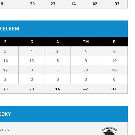
8
33
23
14
42
37
 CELKEM
Z
G
A
TM
B
5
1
3
4
4
14
13
6
8
19
12
9
5
30
14
2
0
0
0
0
33
23
14
42
37
EDKY
 2025