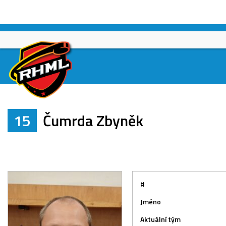
Skip
to
content
15
Čumrda Zbyněk
#
Jméno
Aktuální tým