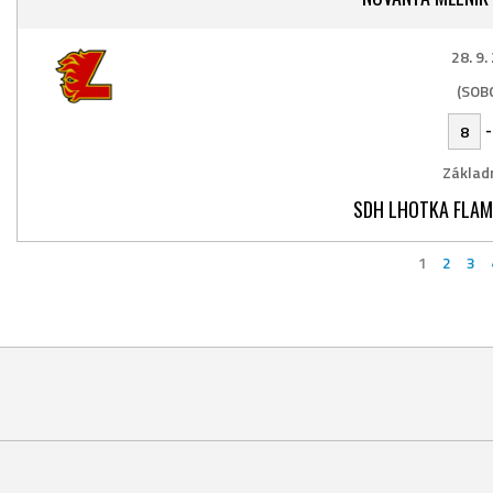
28. 9.
(SOB
8
Základn
SDH LHOTKA FLAME
1
2
3