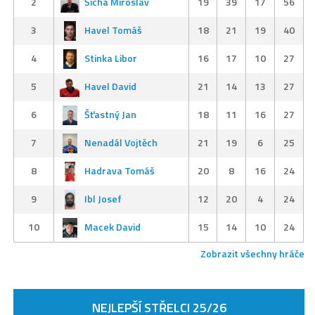
2
Šícha Miroslav
19
39
17
56
3
Havel Tomáš
18
21
19
40
4
Stinka Libor
16
17
10
27
5
Havel David
21
14
13
27
6
Šťastný Jan
18
11
16
27
7
Nenadál Vojtěch
21
19
6
25
8
Hadrava Tomáš
20
8
16
24
9
Ibl Josef
12
20
4
24
10
Macek David
15
14
10
24
Zobrazit všechny hráče
NEJLEPŠÍ STŘELCI 25/26