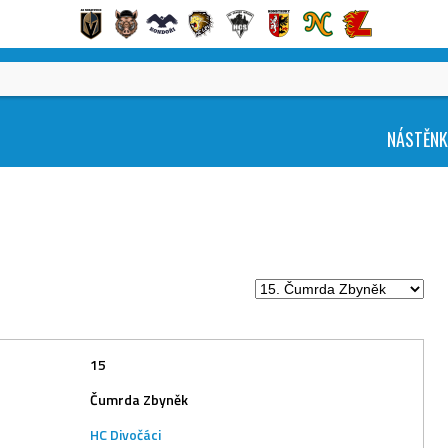
NÁSTĚN
15
Čumrda Zbyněk
HC Divočáci