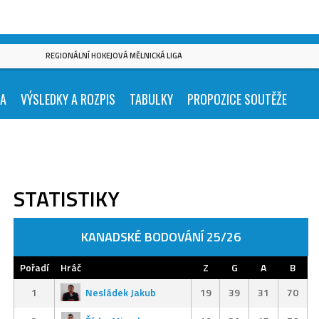
REGIONÁLNÍ HOKEJOVÁ MĚLNICKÁ LIGA
KA
VÝSLEDKY A ROZPIS
TABULKY
PROPOZICE SOUTĚŽE
STATISTIKY
KANADSKÉ BODOVÁNÍ 25/26
Pořadí
Hráč
Z
G
A
B
1
Nesládek Jakub
19
39
31
70