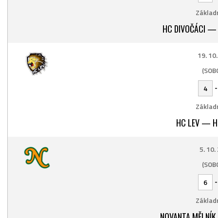
Základn
HC DIVOČÁCI — 
19. 10
(SOB
4
Základn
HC LEV — H
5. 10.
(SOB
6
Základn
NOVANTA MĚLNÍK