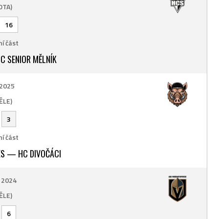
OTA)
16
í část
C SENIOR MĚLNÍK
 2025
ĚLE)
-
3
í část
S — HC DIVOČÁCI
. 2024
ĚLE)
-
6