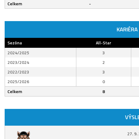
Celkem
-
KARIÉRA
Sezóna
All-Star
2024/2025
3
2023/2024
2
2022/2023
3
2025/2026
0
Celkem
8
VÝSL
27. 9.