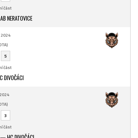
í část
AB NERATOVICE
. 2024
OTA)
-
5
í část
C DIVOČÁCI
 2024
OTA)
-
3
í část
 — HC DIVOČÁCI