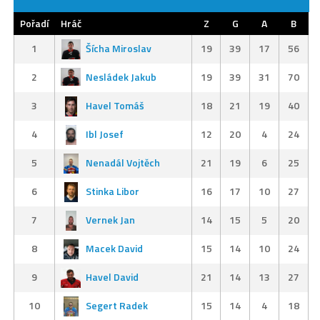
Pořadí
Hráč
Z
G
A
B
1
Šícha Miroslav
19
39
17
56
2
Nesládek Jakub
19
39
31
70
3
Havel Tomáš
18
21
19
40
4
Ibl Josef
12
20
4
24
5
Nenadál Vojtěch
21
19
6
25
6
Stinka Libor
16
17
10
27
7
Vernek Jan
14
15
5
20
8
Macek David
15
14
10
24
9
Havel David
21
14
13
27
10
Segert Radek
15
14
4
18