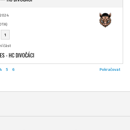
 2024
OTA)
-
1
í část
S - HC DIVOČÁCI
4
5
6
Pokračovat