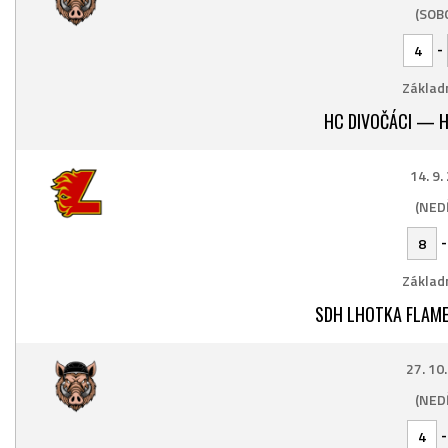
(SOB
-
4
Základn
HC DIVOČÁCI — H
14. 9.
(NED
8
Základn
SDH LHOTKA FLAME
27. 10
(NED
4