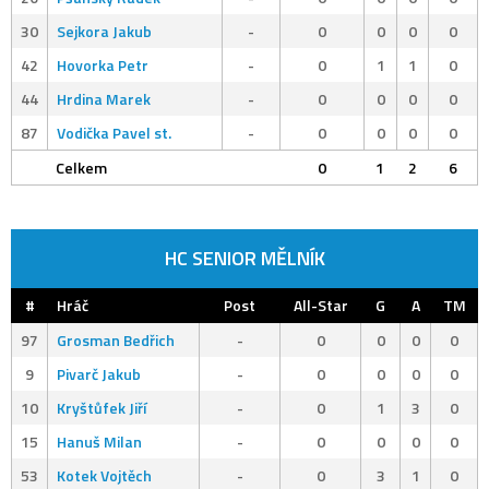
30
Sejkora Jakub
-
0
0
0
0
42
Hovorka Petr
-
0
1
1
0
44
Hrdina Marek
-
0
0
0
0
87
Vodička Pavel st.
-
0
0
0
0
Celkem
0
1
2
6
HC SENIOR MĚLNÍK
#
Hráč
Post
All-Star
G
A
TM
97
Grosman Bedřich
-
0
0
0
0
9
Pivarč Jakub
-
0
0
0
0
10
Kryštůfek Jiří
-
0
1
3
0
15
Hanuš Milan
-
0
0
0
0
53
Kotek Vojtěch
-
0
3
1
0