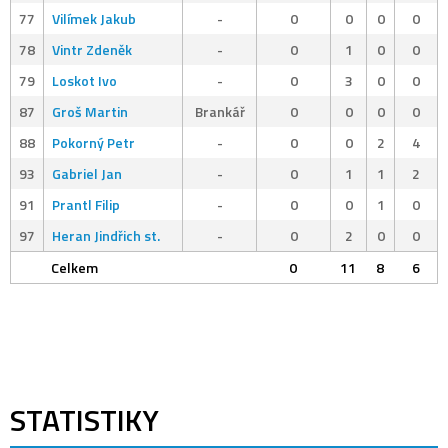
77
Vilímek Jakub
-
0
0
0
0
78
Vintr Zdeněk
-
0
1
0
0
79
Loskot Ivo
-
0
3
0
0
87
Groš Martin
Brankář
0
0
0
0
88
Pokorný Petr
-
0
0
2
4
93
Gabriel Jan
-
0
1
1
2
91
Prantl Filip
-
0
0
1
0
97
Heran Jindřich st.
-
0
2
0
0
Celkem
0
11
8
6
STATISTIKY