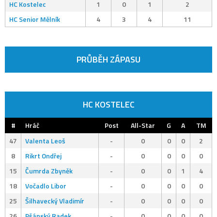
HC Kostelec
1
0
1
2
HC Senior Mělník
4
3
4
11
PRŮBĚH ZÁPASU
HC KOSTELEC
#
Hráč
Post
All-Star
G
A
TM
47
Valenta Leoš
-
0
0
0
2
8
Rikrt Ondřej
-
0
0
0
0
15
Čumrda Zbyněk
-
0
0
1
4
18
Vočadlo Libor
-
0
0
0
0
25
Šilhavecký Vladimír
-
0
0
0
0
26
Pšánský Radek
-
0
0
0
0