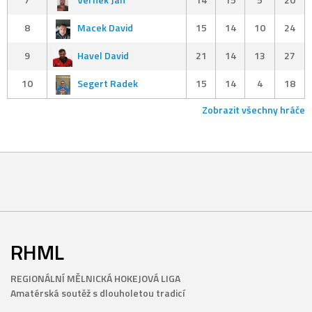
8
Macek David
15
14
10
24
9
Havel David
21
14
13
27
10
Segert Radek
15
14
4
18
Zobrazit všechny hráče
RHML
REGIONÁLNÍ MĚLNICKÁ HOKEJOVÁ LIGA
Amatérská soutěž s dlouholetou tradicí