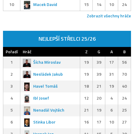
10
Macek David
15
14
10
24
Zobrazit všechny hráče
NEJLEPŠÍ STŘELCI 25/26
Pořadí
Hráč
Z
G
A
B
1
Šícha Miroslav
19
39
17
56
2
Nesládek Jakub
19
39
31
70
3
Havel Tomáš
18
21
19
40
4
Ibl Josef
12
20
4
24
5
Nenadál Vojtěch
21
19
6
25
6
Stinka Libor
16
17
10
27
7
Vernek Jan
14
15
5
20