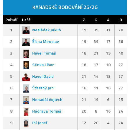
KANADSKÉ BODOVÁNÍ 25/26
Pořadí
Hráč
Z
G
A
B
1
Nesládek Jakub
19
39
31
70
2
Šícha Miroslav
19
39
17
56
3
Havel Tomáš
18
21
19
40
4
Stinka Libor
16
17
10
27
5
Havel David
21
14
13
27
6
Šťastný Jan
18
11
16
27
7
Nenadál Vojtěch
21
19
6
25
8
Hadrava Tomáš
20
8
16
24
9
Ibl Josef
12
20
4
24