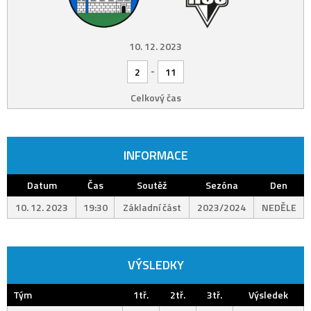
10. 12. 2023
-
2
11
Celkový čas
INFORMACE
Datum
Čas
Soutěž
Sezóna
Den
10. 12. 2023
19:30
Základní část
2023/2024
NEDĚLE
VÝSLEDKY
Tým
1tř.
2tř.
3tř.
Výsledek