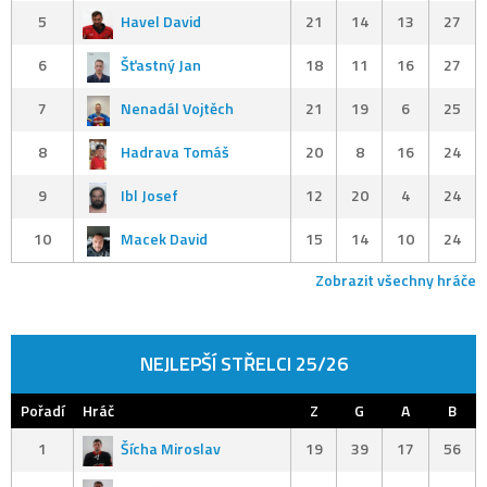
5
Havel David
21
14
13
27
6
Šťastný Jan
18
11
16
27
7
Nenadál Vojtěch
21
19
6
25
8
Hadrava Tomáš
20
8
16
24
9
Ibl Josef
12
20
4
24
10
Macek David
15
14
10
24
Zobrazit všechny hráče
NEJLEPŠÍ STŘELCI 25/26
Pořadí
Hráč
Z
G
A
B
1
Šícha Miroslav
19
39
17
56