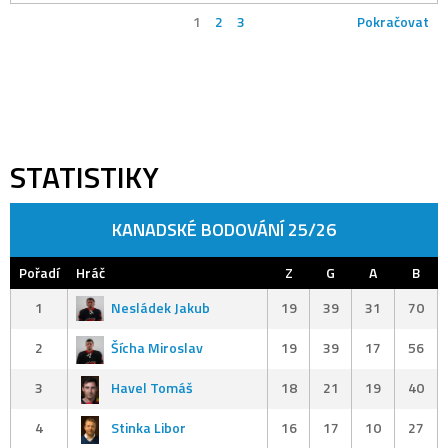
1
2
3
Pokračovat
STATISTIKY
KANADSKÉ BODOVÁNÍ 25/26
Pořadí
Hráč
Z
G
A
B
1
Nesládek Jakub
19
39
31
70
2
Šícha Miroslav
19
39
17
56
3
Havel Tomáš
18
21
19
40
4
Stinka Libor
16
17
10
27