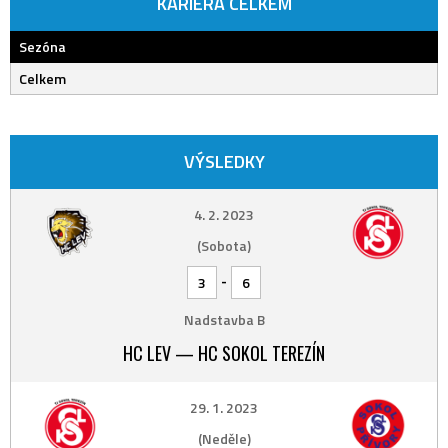
KARIÉRA CELKEM
Sezóna
Celkem
VÝSLEDKY
4. 2. 2023
(Sobota)
-
3
6
Nadstavba B
HC LEV — HC SOKOL TEREZÍN
29. 1. 2023
(Neděle)