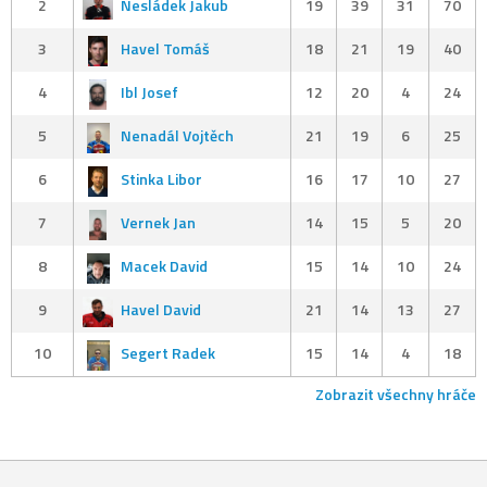
2
Nesládek Jakub
19
39
31
70
3
Havel Tomáš
18
21
19
40
4
Ibl Josef
12
20
4
24
5
Nenadál Vojtěch
21
19
6
25
6
Stinka Libor
16
17
10
27
7
Vernek Jan
14
15
5
20
8
Macek David
15
14
10
24
9
Havel David
21
14
13
27
10
Segert Radek
15
14
4
18
Zobrazit všechny hráče