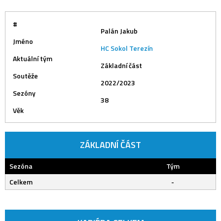
#
Palán Jakub
Jméno
HC Sokol Terezín
Aktuální tým
Základní část
Soutěže
2022/2023
Sezóny
38
Věk
ZÁKLADNÍ ČÁST
Sezóna
Tým
Celkem
-