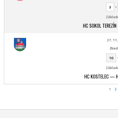
-
3
Základn
HC SOKOL TEREZÍN
27. 11
(Ned
10
Základn
HC KOSTELEC — H
1
2