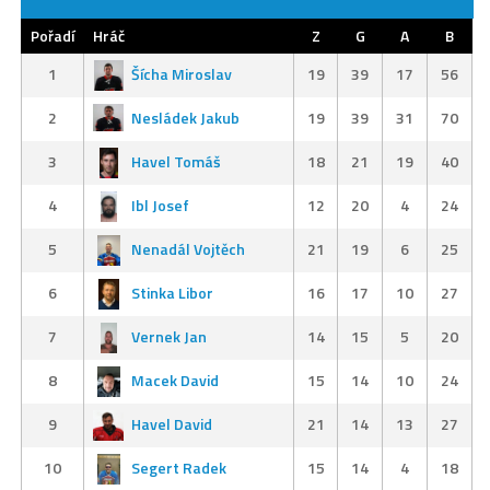
Pořadí
Hráč
Z
G
A
B
1
Šícha Miroslav
19
39
17
56
2
Nesládek Jakub
19
39
31
70
3
Havel Tomáš
18
21
19
40
4
Ibl Josef
12
20
4
24
5
Nenadál Vojtěch
21
19
6
25
6
Stinka Libor
16
17
10
27
7
Vernek Jan
14
15
5
20
8
Macek David
15
14
10
24
9
Havel David
21
14
13
27
10
Segert Radek
15
14
4
18