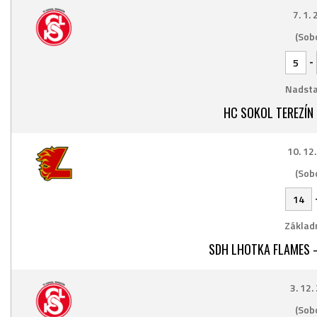
7. 1.
(Sob
-
5
Nadsta
HC SOKOL TEREZÍN
10. 12
(Sob
14
Základn
SDH LHOTKA FLAMES 
3. 12.
(Sob