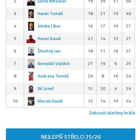
2
Šícha Miroslav
19
39
17
56
3
Havel Tomáš
18
21
19
40
4
Stinka Libor
16
17
10
27
5
Havel David
21
14
13
27
6
Šťastný Jan
18
11
16
27
7
Nenadál Vojtěch
21
19
6
25
8
Hadrava Tomáš
20
8
16
24
9
Ibl Josef
12
20
4
24
10
Macek David
15
14
10
24
Zobrazit všechny hráče
NEJLEPŠÍ STŘELCI 25/26