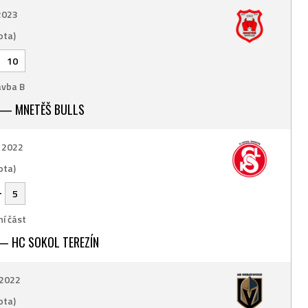
 2023
ota)
10
vba B
 — MNETĚŠ BULLS
. 2022
ota)
-
5
í část
— HC SOKOL TEREZÍN
 2022
ota)