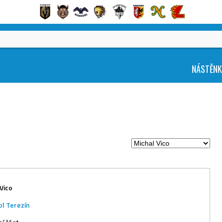
NÁSTĚN
Vico
ol Terezín