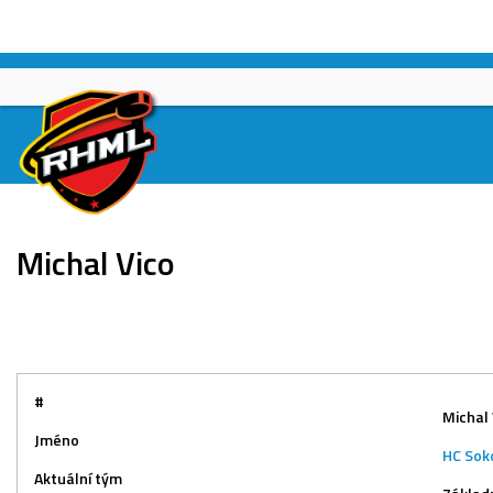
Skip
to
content
Michal Vico
#
Michal 
Jméno
HC Sok
Aktuální tým