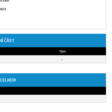
í část
2023
NÍ ČÁST
Tým
-
 CELKEM