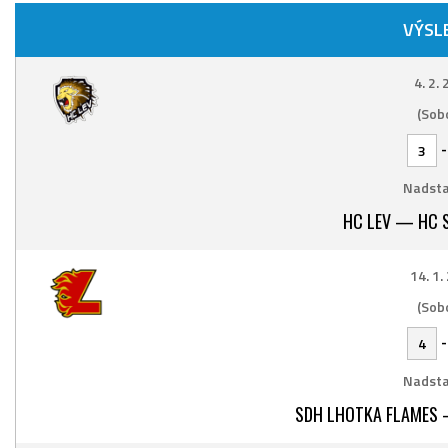
VÝSL
4. 2.
(Sob
3
Nadsta
HC LEV — HC S
14. 1.
(Sob
4
Nadsta
SDH LHOTKA FLAMES 