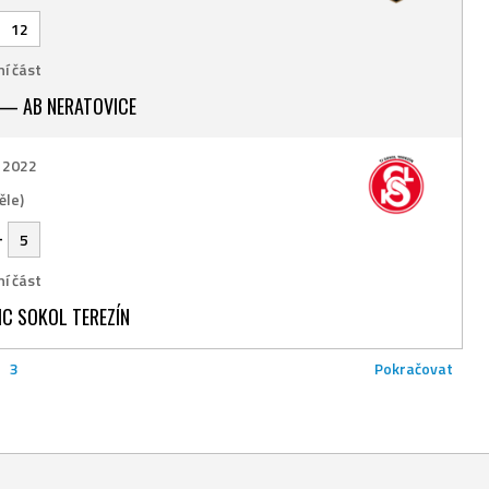
12
í část
 — AB NERATOVICE
. 2022
ěle)
-
5
í část
C SOKOL TEREZÍN
3
Pokračovat