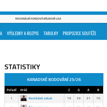
REGIONÁLNÍ HOKEJOVÁ MĚLNICKÁ LIGA
KA
VÝSLEDKY A ROZPIS
TABULKY
PROPOZICE SOUTĚŽE
STATISTIKY
KANADSKÉ BODOVÁNÍ 25/26
Pořadí
Hráč
Z
G
A
B
1
Nesládek Jakub
19
39
31
70