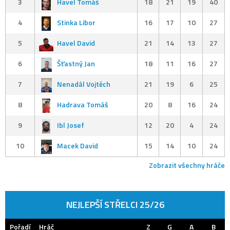
3
Havel Tomáš
18
21
19
40
4
Stinka Libor
16
17
10
27
5
Havel David
21
14
13
27
6
Šťastný Jan
18
11
16
27
7
Nenadál Vojtěch
21
19
6
25
8
Hadrava Tomáš
20
8
16
24
9
Ibl Josef
12
20
4
24
10
Macek David
15
14
10
24
Zobrazit všechny hráče
NEJLEPŠÍ STŘELCI 25/26
Pořadí
Hráč
Z
G
A
B