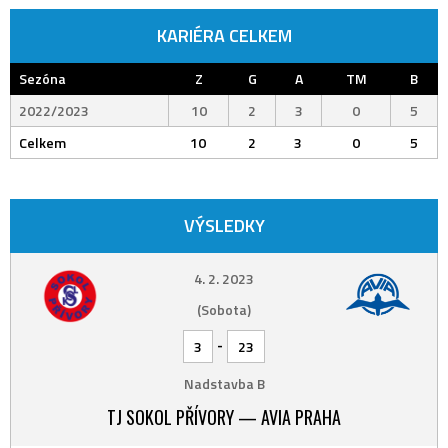
KARIÉRA CELKEM
Sezóna
Z
G
A
TM
B
2022/2023
10
2
3
0
5
Celkem
10
2
3
0
5
VÝSLEDKY
4. 2. 2023
(Sobota)
-
3
23
Nadstavba B
TJ SOKOL PŘÍVORY — AVIA PRAHA