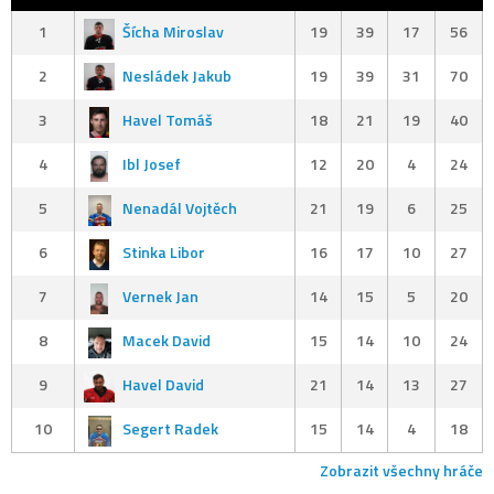
1
Šícha Miroslav
19
39
17
56
2
Nesládek Jakub
19
39
31
70
3
Havel Tomáš
18
21
19
40
4
Ibl Josef
12
20
4
24
5
Nenadál Vojtěch
21
19
6
25
6
Stinka Libor
16
17
10
27
7
Vernek Jan
14
15
5
20
8
Macek David
15
14
10
24
9
Havel David
21
14
13
27
10
Segert Radek
15
14
4
18
Zobrazit všechny hráče