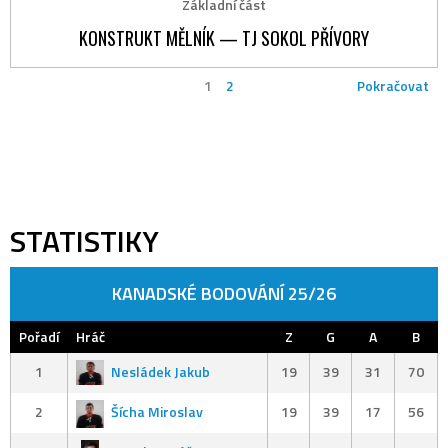
Základní část
KONSTRUKT MĚLNÍK — TJ SOKOL PŘÍVORY
1
2
Pokračovat
STATISTIKY
KANADSKÉ BODOVÁNÍ 25/26
Pořadí
Hráč
Z
G
A
B
1
Nesládek Jakub
19
39
31
70
2
Šícha Miroslav
19
39
17
56