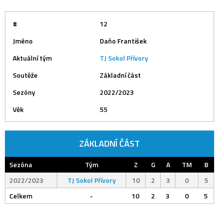
#
12
Jméno
Daňo František
Aktuální tým
TJ Sokol Přívory
Soutěže
Základní část
Sezóny
2022/2023
Věk
55
ZÁKLADNÍ ČÁST
Sezóna
Tým
Z
G
A
TM
B
2022/2023
TJ Sokol Přívory
10
2
3
0
5
Celkem
-
10
2
3
0
5