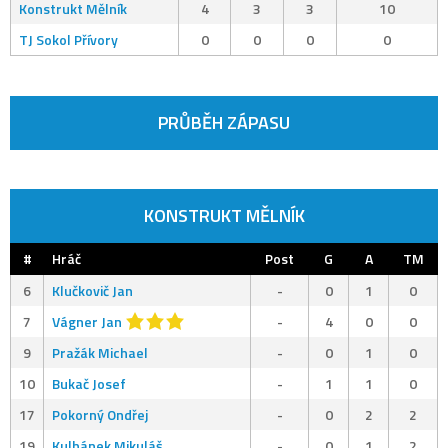
Konstrukt Mělník
4
3
3
10
TJ Sokol Přívory
0
0
0
0
PRŮBĚH ZÁPASU
KONSTRUKT MĚLNÍK
#
Hráč
Post
G
A
TM
6
Klučkovič Jan
-
0
1
0
7
Vágner Jan
-
4
0
0
9
Pražák Michael
-
0
1
0
10
Bukač Josef
-
1
1
0
17
Pokorný Ondřej
-
0
2
2
19
Kulhánek Mikuláš
-
0
1
2