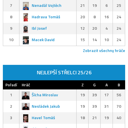
7
Nenadál Vojtěch
21
19
6
25
8
Hadrava Tomáš
20
8
16
24
9
Ibl Josef
12
20
4
24
10
Macek David
15
14
10
24
Zobrazit všechny hráče
NEJLEPŠÍ STŘELCI 25/26
Pořadí
Hráč
Z
G
A
B
1
Šícha Miroslav
19
39
17
56
2
Nesládek Jakub
19
39
31
70
3
Havel Tomáš
18
21
19
40