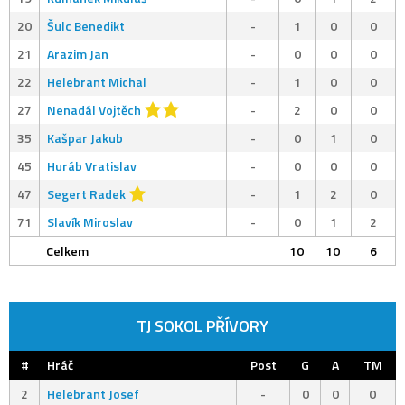
20
Šulc Benedikt
-
1
0
0
21
Arazim Jan
-
0
0
0
22
Helebrant Michal
-
1
0
0
27
Nenadál Vojtěch
-
2
0
0
35
Kašpar Jakub
-
0
1
0
45
Huráb Vratislav
-
0
0
0
47
Segert Radek
-
1
2
0
71
Slavík Miroslav
-
0
1
2
Celkem
10
10
6
TJ SOKOL PŘÍVORY
#
Hráč
Post
G
A
TM
2
Helebrant Josef
-
0
0
0