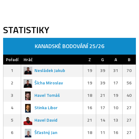
STATISTIKY
KANADSKÉ BODOVÁNÍ 25/26
Pořadí
Hráč
Z
G
A
B
1
Nesládek Jakub
19
39
31
70
2
Šícha Miroslav
19
39
17
56
3
Havel Tomáš
18
21
19
40
4
Stinka Libor
16
17
10
27
5
Havel David
21
14
13
27
6
Šťastný Jan
18
11
16
27