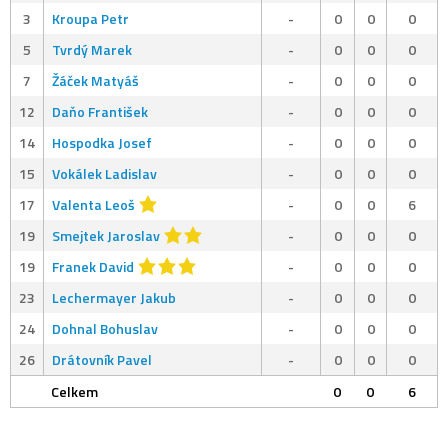
3
Kroupa Petr
-
0
0
0
5
Tvrdý Marek
-
0
0
0
7
Žáček Matyáš
-
0
0
0
12
Daňo František
-
0
0
0
14
Hospodka Josef
-
0
0
0
15
Vokálek Ladislav
-
0
0
0
17
Valenta Leoš
-
0
0
6
19
Smejtek Jaroslav
-
0
0
0
19
Franek David
-
0
0
0
23
Lechermayer Jakub
-
0
0
0
24
Dohnal Bohuslav
-
0
0
0
26
Drátovník Pavel
-
0
0
0
Celkem
0
0
6