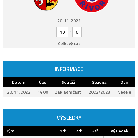
20. 11. 2022
-
10
0
Celkový čas
INFORMACE
Datum
Čas
Soutěž
Sezóna
Den
20. 11. 2022
14:00
Základní část
2022/2023
Neděle
VÝSLEDKY
Tým
1tř.
2tř.
3tř.
Výsledek