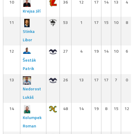
10
36
12
17
14
13
4
Krejsa Jiří
11
53
1
17
15
10
8
Stinka
Libor
12
27
4
19
14
10
6
Šesták
Patrik
13
26
13
17
17
7
0
Nedorost
Lukáš
14
48
14
19
8
15
12
Kolumpek
Roman