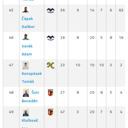
45
36
9
14
7
6
63
Čápek
Dalibor
46
26
8
20
5
8
16
Vaněk
Adam
47
23
10
10
10
3
2
Konopásek
Tomáš
48
Šulc
27
8
20
8
5
4
Benedikt
49
47
3
20
7
6
4
Klučkovič