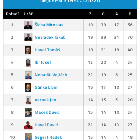
NEJLEPŠÍ STŘELCI 25/26
Pořadí
Hráč
Z
G
A
B
1
Šícha Miroslav
19
39
17
56
2
Nesládek Jakub
19
39
31
70
3
Havel Tomáš
18
21
19
40
4
Ibl Josef
12
20
4
24
5
Nenadál Vojtěch
21
19
6
25
6
Stinka Libor
16
17
10
27
7
Vernek Jan
14
15
5
20
8
Macek David
15
14
10
24
9
Havel David
21
14
13
27
10
Segert Radek
15
14
4
18