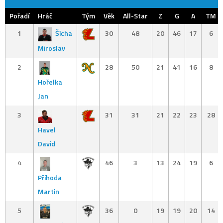
Pořadí
Hráč
Tým
Věk
All-Star
Z
G
A
TM
1
Šícha
30
48
20
46
17
6
Miroslav
2
28
50
21
41
16
8
Hořelka
Jan
3
31
31
21
22
23
28
Havel
David
4
46
3
13
24
19
6
Příhoda
Martin
5
36
0
19
19
20
14