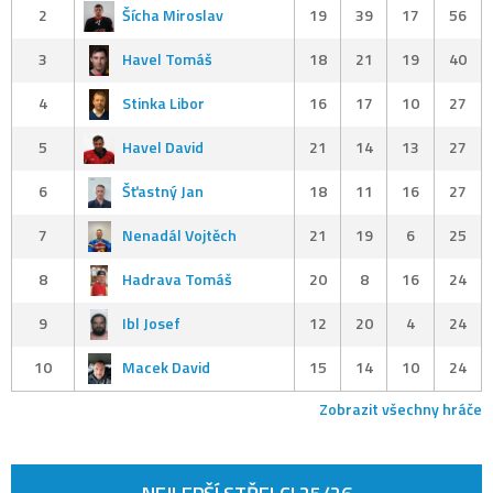
2
Šícha Miroslav
19
39
17
56
3
Havel Tomáš
18
21
19
40
4
Stinka Libor
16
17
10
27
5
Havel David
21
14
13
27
6
Šťastný Jan
18
11
16
27
7
Nenadál Vojtěch
21
19
6
25
8
Hadrava Tomáš
20
8
16
24
9
Ibl Josef
12
20
4
24
10
Macek David
15
14
10
24
Zobrazit všechny hráče