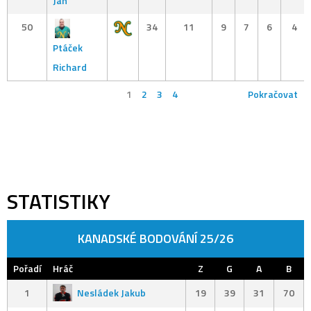
Jan
50
34
11
9
7
6
4
Ptáček
Richard
1
2
3
4
Pokračovat
STATISTIKY
KANADSKÉ BODOVÁNÍ 25/26
Pořadí
Hráč
Z
G
A
B
1
Nesládek Jakub
19
39
31
70