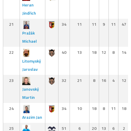
Heran
Jindřich
21
34
11
11
9
11
47
Pražák
Michael
22
40
13
18
12
8
14
Litomyský
Jaroslav
23
32
21
8
16
4
12
Janovský
Martin
24
34
10
18
8
11
18
Arazim Jan
25
51
6
20
13
6
2