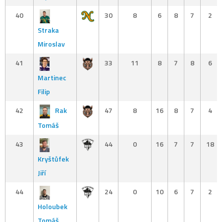
40
30
8
6
8
7
2
Straka
Miroslav
41
33
11
8
7
8
6
Martinec
Filip
42
Rak
47
8
16
8
7
4
Tomáš
43
44
0
16
7
7
18
Kryštůfek
Jiří
44
24
0
10
6
7
2
Holoubek
Tomáš