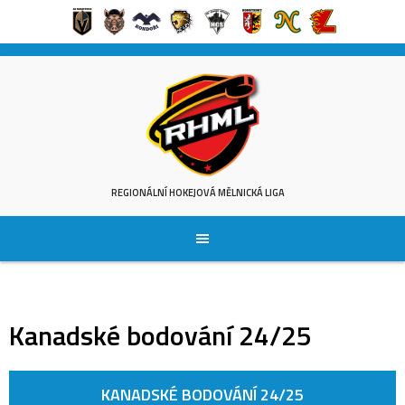
Skip
to
content
REGIONÁLNÍ HOKEJOVÁ MĚLNICKÁ LIGA
Kanadské bodování 24/25
KANADSKÉ BODOVÁNÍ 24/25