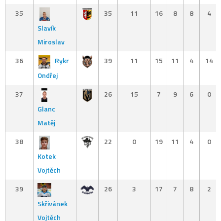
35
35
11
16
8
8
4
Slavík
Miroslav
36
Rykr
39
11
15
11
4
14
Ondřej
37
26
15
7
9
6
0
Glanc
Matěj
38
22
0
19
11
4
0
Kotek
Vojtěch
39
26
3
17
7
8
2
Skřivánek
Vojtěch