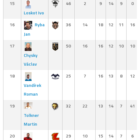
15
46
2
9
14
9
0
Loskot Ivo
16
Ryba
36
14
18
12
11
16
Jan
17
50
16
16
12
10
10
Chysky
Václav
18
25
7
16
13
8
12
Vandírek
Roman
19
32
22
13
14
7
41
Tolkner
Martin
20
29
10
15
14
7
6