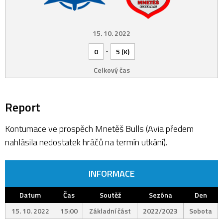
15. 10. 2022
-
0
5 (K)
Celkový čas
Report
Kontumace ve prospěch Mnetěš Bulls (Avia předem
nahlásila nedostatek hráčů na termín utkání).
INFORMACE
Datum
Čas
Soutěž
Sezóna
Den
15. 10. 2022
15:00
Základní část
2022/2023
Sobota