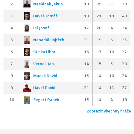
2
Nesládek Jakub
19
39
31
70
3
Havel Tomáš
18
21
19
40
4
Ibl Josef
12
20
4
24
5
Nenadál Vojtěch
21
19
6
25
6
Stinka Libor
16
17
10
27
7
Vernek Jan
14
15
5
20
8
Macek David
15
14
10
24
9
Havel David
21
14
13
27
10
Segert Radek
15
14
4
18
Zobrazit všechny hráče