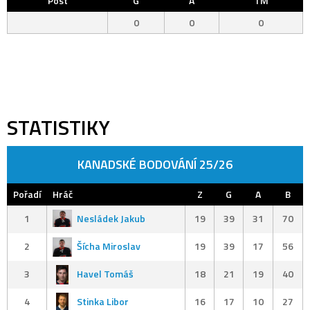
Post
G
A
TM
0
0
0
STATISTIKY
KANADSKÉ BODOVÁNÍ 25/26
Pořadí
Hráč
Z
G
A
B
1
Nesládek Jakub
19
39
31
70
2
Šícha Miroslav
19
39
17
56
3
Havel Tomáš
18
21
19
40
4
Stinka Libor
16
17
10
27