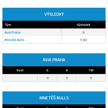
VÝSLEDKY
Tým
Výsledek
Avia Praha
0
Mnetěš Bulls
5 (K)
AVIA PRAHA
Post
G
A
TM
0
0
0
MNETĚŠ BULLS