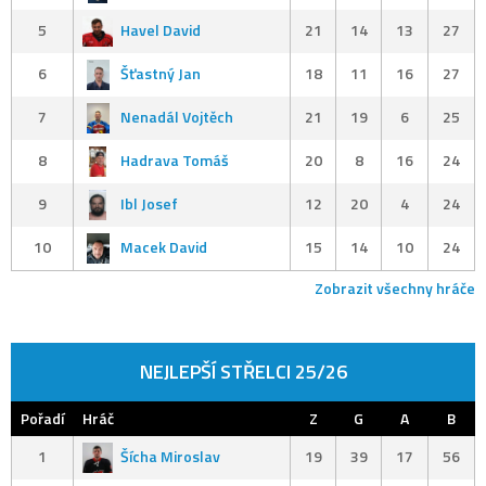
5
Havel David
21
14
13
27
6
Šťastný Jan
18
11
16
27
7
Nenadál Vojtěch
21
19
6
25
8
Hadrava Tomáš
20
8
16
24
9
Ibl Josef
12
20
4
24
10
Macek David
15
14
10
24
Zobrazit všechny hráče
NEJLEPŠÍ STŘELCI 25/26
Pořadí
Hráč
Z
G
A
B
1
Šícha Miroslav
19
39
17
56