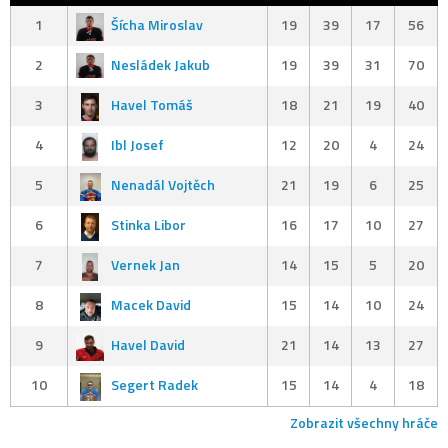
1
Šícha Miroslav
19
39
17
56
2
Nesládek Jakub
19
39
31
70
3
Havel Tomáš
18
21
19
40
4
Ibl Josef
12
20
4
24
5
Nenadál Vojtěch
21
19
6
25
6
Stinka Libor
16
17
10
27
7
Vernek Jan
14
15
5
20
8
Macek David
15
14
10
24
9
Havel David
21
14
13
27
10
Segert Radek
15
14
4
18
Zobrazit všechny hráče