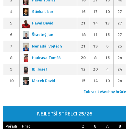
4
Stinka Libor
16
17
10
27
5
Havel David
21
14
13
27
6
Šťastný Jan
18
11
16
27
7
Nenadál Vojtěch
21
19
6
25
8
Hadrava Tomáš
20
8
16
24
9
Ibl Josef
12
20
4
24
10
Macek David
15
14
10
24
Zobrazit všechny hráče
NEJLEPŠÍ STŘELCI 25/26
Pořadí
Hráč
Z
G
A
B