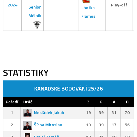
2024
Play-off
Senior
Lhotka
Mělník
Flames
STATISTIKY
KANADSKÉ BODOVÁNÍ 25/26
Pořadí
Hráč
Z
G
A
B
1
Nesládek Jakub
19
39
31
70
2
Šícha Miroslav
19
39
17
56
3
Havel Tomáš
18
21
19
40