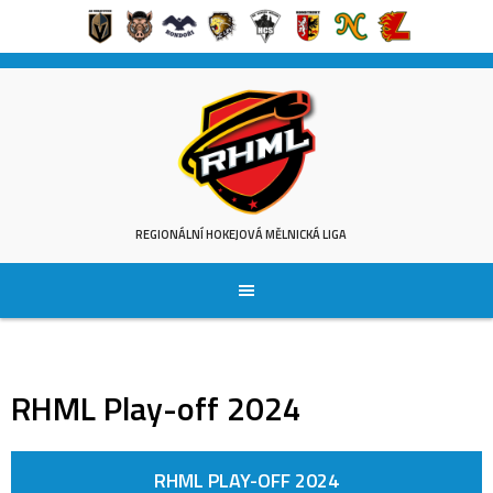
Skip
to
content
REGIONÁLNÍ HOKEJOVÁ MĚLNICKÁ LIGA
RHML Play-off 2024
RHML PLAY-OFF 2024