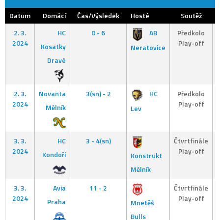
Datum
Domácí
Čas/Výsledek
Hosté
Soutěž
2. 3.
HC
0 - 6
AB
Předkolo
2024
Play-off
Kosatky
Neratovice
Dravé
2. 3.
Novanta
3(sn) - 2
HC
Předkolo
2024
Play-off
Mělník
Lev
3. 3.
HC
3 - 4(sn)
Čtvrtfinále
2024
Play-off
Kondoři
Konstrukt
Mělník
3. 3.
Avia
11 - 2
Čtvrtfinále
2024
Play-off
Praha
Mnetěš
Bulls