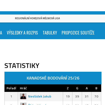
REGIONÁLNÍ HOKEJOVÁ MĚLNICKÁ LIGA
KA
VÝSLEDKY A ROZPIS
TABULKY
PROPOZICE SOUTĚŽE
STATISTIKY
KANADSKÉ BODOVÁNÍ 25/26
Pořadí
Hráč
Z
G
A
B
1
Nesládek Jakub
19
39
31
70