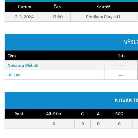
Datum
Čas
Soutěž
2. 3. 2024
17:00
Předkolo Play-off
VÝSL
Tým
1tř.
Novanta Mělník
—
HC Lev
—
NOVANTA
Post
All-Star
G
A
SOG
0
0
0
0