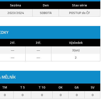
Sezóna
Den
Stav série
2023/2024
SOBOTA
POSTUP do ČF
EDKY
2tř.
3tř.
Výsledek
—
—
3(sn)
—
—
2
 MĚLNÍK
TM
T 5
T 10
OK
GA
SV
0
0
0
0
0
0