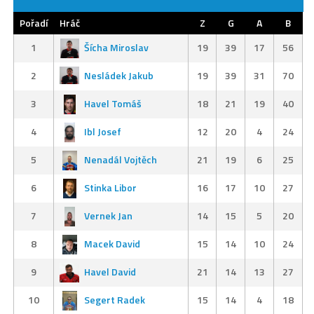
Pořadí
Hráč
Z
G
A
B
1
Šícha Miroslav
19
39
17
56
2
Nesládek Jakub
19
39
31
70
3
Havel Tomáš
18
21
19
40
4
Ibl Josef
12
20
4
24
5
Nenadál Vojtěch
21
19
6
25
6
Stinka Libor
16
17
10
27
7
Vernek Jan
14
15
5
20
8
Macek David
15
14
10
24
9
Havel David
21
14
13
27
10
Segert Radek
15
14
4
18