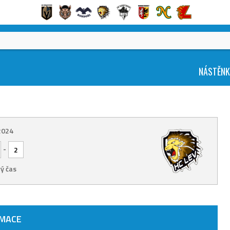
NÁSTĚN
 2024
-
2
ý čas
RMACE