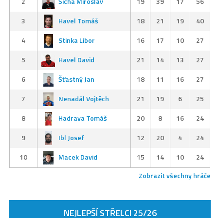
2
Šícha Miroslav
19
39
17
56
3
Havel Tomáš
18
21
19
40
4
Stinka Libor
16
17
10
27
5
Havel David
21
14
13
27
6
Šťastný Jan
18
11
16
27
7
Nenadál Vojtěch
21
19
6
25
8
Hadrava Tomáš
20
8
16
24
9
Ibl Josef
12
20
4
24
10
Macek David
15
14
10
24
Zobrazit všechny hráče
NEJLEPŠÍ STŘELCI 25/26