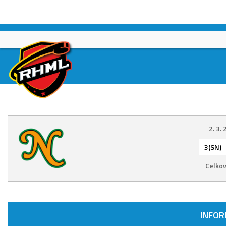
Skip
to
content
2. 3.
3(SN)
Celkov
INFO