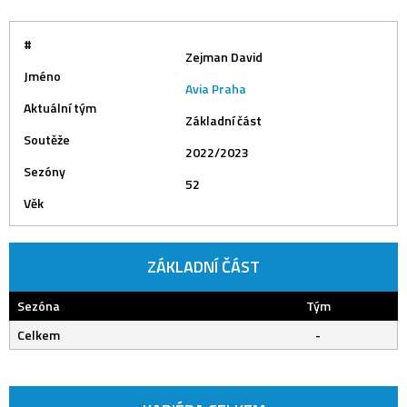
#
Zejman David
Jméno
Avia Praha
Aktuální tým
Základní část
Soutěže
2022/2023
Sezóny
52
Věk
ZÁKLADNÍ ČÁST
Sezóna
Tým
Celkem
-