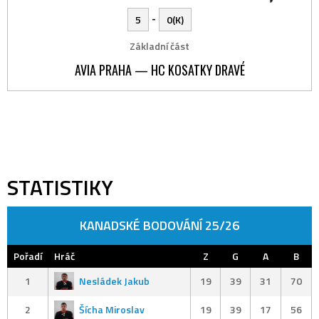
-
5
0(K)
Základní část
AVIA PRAHA — HC KOSATKY DRAVÉ
STATISTIKY
KANADSKÉ BODOVÁNÍ 25/26
Pořadí
Hráč
Z
G
A
B
1
Nesládek Jakub
19
39
31
70
2
Šícha Miroslav
19
39
17
56