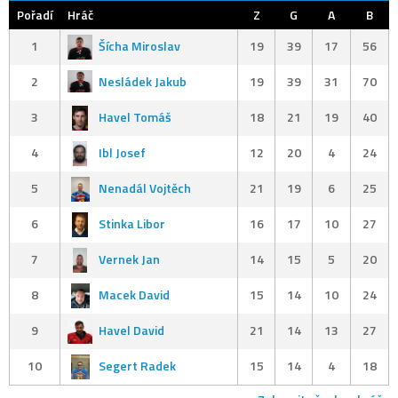
Pořadí
Hráč
Z
G
A
B
1
Šícha Miroslav
19
39
17
56
2
Nesládek Jakub
19
39
31
70
3
Havel Tomáš
18
21
19
40
4
Ibl Josef
12
20
4
24
5
Nenadál Vojtěch
21
19
6
25
6
Stinka Libor
16
17
10
27
7
Vernek Jan
14
15
5
20
8
Macek David
15
14
10
24
9
Havel David
21
14
13
27
10
Segert Radek
15
14
4
18