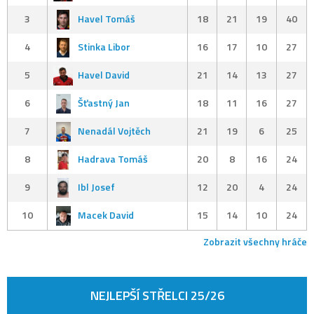
3
Havel Tomáš
18
21
19
40
4
Stinka Libor
16
17
10
27
5
Havel David
21
14
13
27
6
Šťastný Jan
18
11
16
27
7
Nenadál Vojtěch
21
19
6
25
8
Hadrava Tomáš
20
8
16
24
9
Ibl Josef
12
20
4
24
10
Macek David
15
14
10
24
Zobrazit všechny hráče
NEJLEPŠÍ STŘELCI 25/26