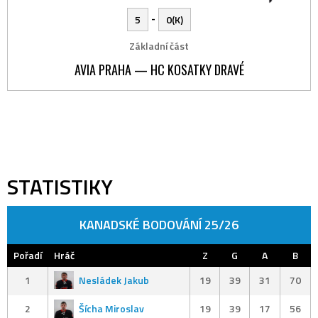
-
5
0(K)
Základní část
AVIA PRAHA — HC KOSATKY DRAVÉ
STATISTIKY
KANADSKÉ BODOVÁNÍ 25/26
Pořadí
Hráč
Z
G
A
B
1
Nesládek Jakub
19
39
31
70
2
Šícha Miroslav
19
39
17
56