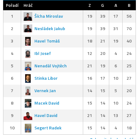
Pořadí
Hráč
Z
G
A
B
1
Šícha Miroslav
19
39
17
56
2
Nesládek Jakub
19
39
31
70
3
Havel Tomáš
18
21
19
40
4
Ibl Josef
12
20
4
24
5
Nenadál Vojtěch
21
19
6
25
6
Stinka Libor
16
17
10
27
7
Vernek Jan
14
15
5
20
8
Macek David
15
14
10
24
9
Havel David
21
14
13
27
10
Segert Radek
15
14
4
18