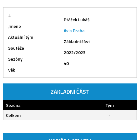
#
Ptáček Lukáš
Jméno
Avia Praha
Aktuální tým
Základní část
Soutěže
2022/2023
Sezóny
40
Věk
ZÁKLADNÍ ČÁST
Sezóna
Tým
Celkem
-