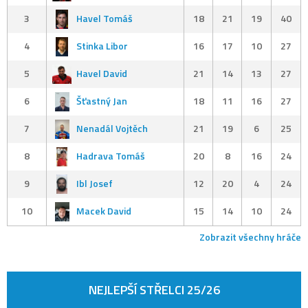
3
Havel Tomáš
18
21
19
40
4
Stinka Libor
16
17
10
27
5
Havel David
21
14
13
27
6
Šťastný Jan
18
11
16
27
7
Nenadál Vojtěch
21
19
6
25
8
Hadrava Tomáš
20
8
16
24
9
Ibl Josef
12
20
4
24
10
Macek David
15
14
10
24
Zobrazit všechny hráče
NEJLEPŠÍ STŘELCI 25/26