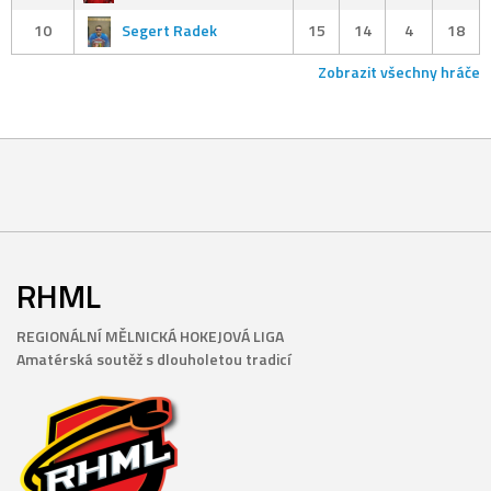
10
Segert Radek
15
14
4
18
Zobrazit všechny hráče
RHML
REGIONÁLNÍ MĚLNICKÁ HOKEJOVÁ LIGA
Amatérská soutěž s dlouholetou tradicí