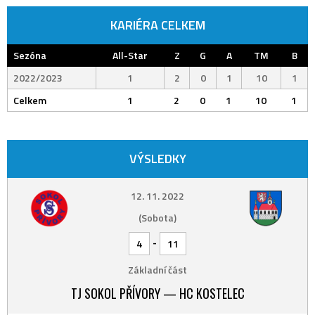
KARIÉRA CELKEM
Sezóna
All-Star
Z
G
A
TM
B
2022/2023
1
2
0
1
10
1
Celkem
1
2
0
1
10
1
VÝSLEDKY
12. 11. 2022
(Sobota)
-
4
11
Základní část
TJ SOKOL PŘÍVORY — HC KOSTELEC