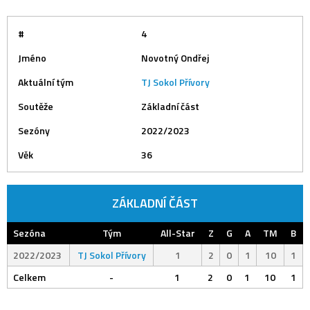
#
4
Jméno
Novotný Ondřej
Aktuální tým
TJ Sokol Přívory
Soutěže
Základní část
Sezóny
2022/2023
Věk
36
ZÁKLADNÍ ČÁST
Sezóna
Tým
All-Star
Z
G
A
TM
B
2022/2023
TJ Sokol Přívory
1
2
0
1
10
1
Celkem
-
1
2
0
1
10
1