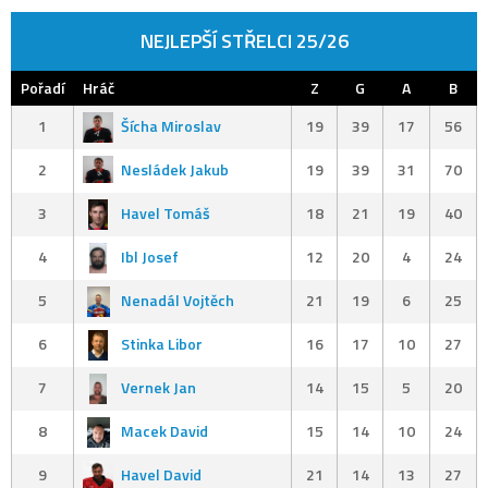
NEJLEPŠÍ STŘELCI 25/26
Pořadí
Hráč
Z
G
A
B
1
Šícha Miroslav
19
39
17
56
2
Nesládek Jakub
19
39
31
70
3
Havel Tomáš
18
21
19
40
4
Ibl Josef
12
20
4
24
5
Nenadál Vojtěch
21
19
6
25
6
Stinka Libor
16
17
10
27
7
Vernek Jan
14
15
5
20
8
Macek David
15
14
10
24
9
Havel David
21
14
13
27