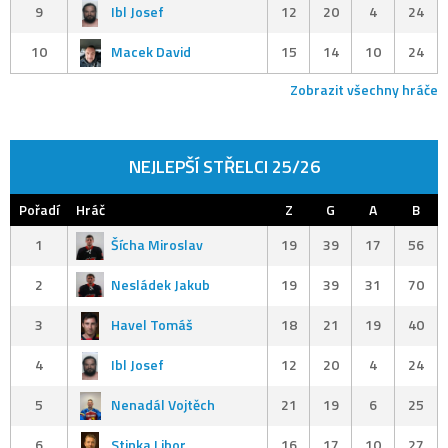
9
Ibl Josef
12
20
4
24
10
Macek David
15
14
10
24
Zobrazit všechny hráče
NEJLEPŠÍ STŘELCI 25/26
Pořadí
Hráč
Z
G
A
B
1
Šícha Miroslav
19
39
17
56
2
Nesládek Jakub
19
39
31
70
3
Havel Tomáš
18
21
19
40
4
Ibl Josef
12
20
4
24
5
Nenadál Vojtěch
21
19
6
25
6
Stinka Libor
16
17
10
27