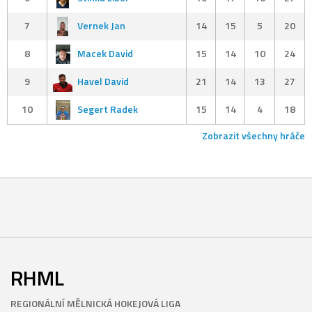
7
Vernek Jan
14
15
5
20
8
Macek David
15
14
10
24
9
Havel David
21
14
13
27
10
Segert Radek
15
14
4
18
Zobrazit všechny hráče
RHML
REGIONÁLNÍ MĚLNICKÁ HOKEJOVÁ LIGA