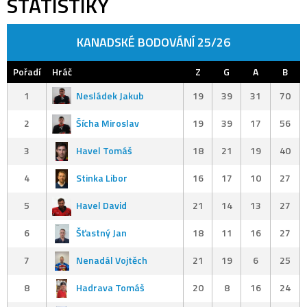
STATISTIKY
KANADSKÉ BODOVÁNÍ 25/26
Pořadí
Hráč
Z
G
A
B
1
Nesládek Jakub
19
39
31
70
2
Šícha Miroslav
19
39
17
56
3
Havel Tomáš
18
21
19
40
4
Stinka Libor
16
17
10
27
5
Havel David
21
14
13
27
6
Šťastný Jan
18
11
16
27
7
Nenadál Vojtěch
21
19
6
25
8
Hadrava Tomáš
20
8
16
24