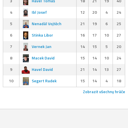
3
Havel Tomáš
18
21
19
40
4
Ibl Josef
12
20
4
24
5
Nenadál Vojtěch
21
19
6
25
6
Stinka Libor
16
17
10
27
7
Vernek Jan
14
15
5
20
8
Macek David
15
14
10
24
9
Havel David
21
14
13
27
10
Segert Radek
15
14
4
18
Zobrazit všechny hráče