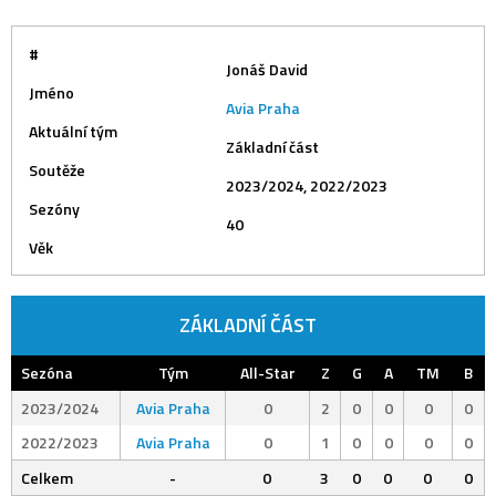
#
Jonáš David
Jméno
Avia Praha
Aktuální tým
Základní část
Soutěže
2023/2024, 2022/2023
Sezóny
40
Věk
ZÁKLADNÍ ČÁST
Sezóna
Tým
All-Star
Z
G
A
TM
B
2023/2024
Avia Praha
0
2
0
0
0
0
2022/2023
Avia Praha
0
1
0
0
0
0
Celkem
-
0
3
0
0
0
0