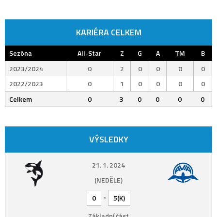
KARIÉRA CELKEM
Sezóna
All-Star
Z
G
A
TM
B
2023/2024
0
2
0
0
0
0
2022/2023
0
1
0
0
0
0
Celkem
0
3
0
0
0
0
VÝSLEDKY
21. 1. 2024
(NEDĚLE)
-
0
5(K)
Základní část