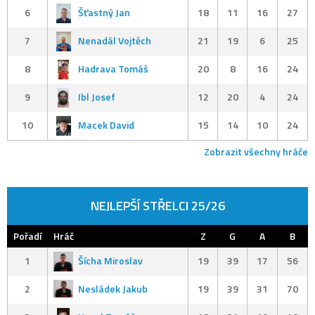
6
Šťastný Jan
18
11
16
27
7
Nenadál Vojtěch
21
19
6
25
8
Hadrava Tomáš
20
8
16
24
9
Ibl Josef
12
20
4
24
10
Macek David
15
14
10
24
Zobrazit všechny hráče
NEJLEPŠÍ STŘELCI 25/26
Pořadí
Hráč
Z
G
A
B
1
Šícha Miroslav
19
39
17
56
2
Nesládek Jakub
19
39
31
70