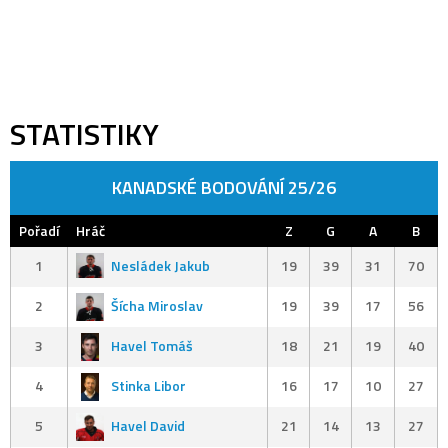
STATISTIKY
KANADSKÉ BODOVÁNÍ 25/26
Pořadí
Hráč
Z
G
A
B
1
Nesládek Jakub
19
39
31
70
2
Šícha Miroslav
19
39
17
56
3
Havel Tomáš
18
21
19
40
4
Stinka Libor
16
17
10
27
5
Havel David
21
14
13
27