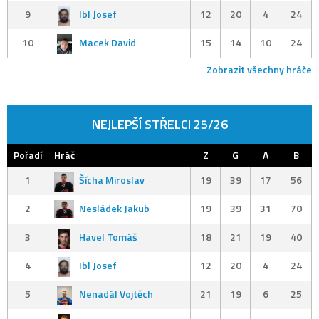
9
Ibl Josef
12
20
4
24
10
Macek David
15
14
10
24
Zobrazit všechny hráče
NEJLEPŠÍ STŘELCI 25/26
Pořadí
Hráč
Z
G
A
B
1
Šícha Miroslav
19
39
17
56
2
Nesládek Jakub
19
39
31
70
3
Havel Tomáš
18
21
19
40
4
Ibl Josef
12
20
4
24
5
Nenadál Vojtěch
21
19
6
25