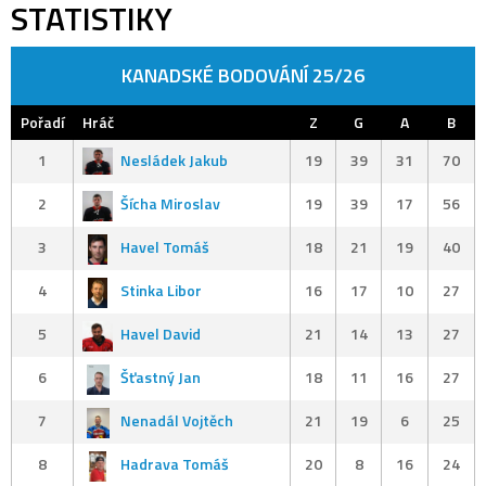
STATISTIKY
KANADSKÉ BODOVÁNÍ 25/26
Pořadí
Hráč
Z
G
A
B
1
Nesládek Jakub
19
39
31
70
2
Šícha Miroslav
19
39
17
56
3
Havel Tomáš
18
21
19
40
4
Stinka Libor
16
17
10
27
5
Havel David
21
14
13
27
6
Šťastný Jan
18
11
16
27
7
Nenadál Vojtěch
21
19
6
25
8
Hadrava Tomáš
20
8
16
24