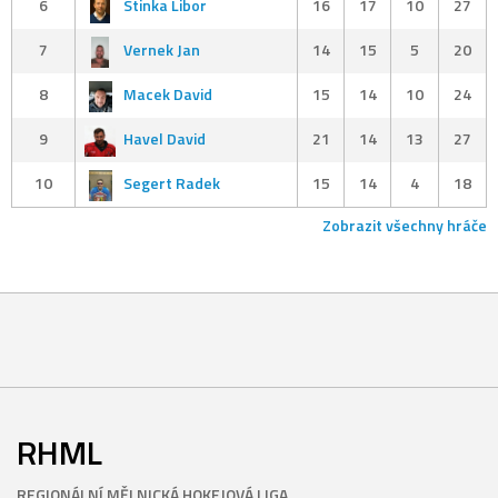
6
Stinka Libor
16
17
10
27
7
Vernek Jan
14
15
5
20
8
Macek David
15
14
10
24
9
Havel David
21
14
13
27
10
Segert Radek
15
14
4
18
Zobrazit všechny hráče
RHML
REGIONÁLNÍ MĚLNICKÁ HOKEJOVÁ LIGA