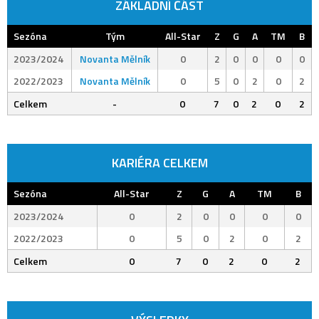
ZÁKLADNÍ ČÁST
Sezóna
Tým
All-Star
Z
G
A
TM
B
2023/2024
Novanta Mělník
0
2
0
0
0
0
2022/2023
Novanta Mělník
0
5
0
2
0
2
Celkem
-
0
7
0
2
0
2
KARIÉRA CELKEM
Sezóna
All-Star
Z
G
A
TM
B
2023/2024
0
2
0
0
0
0
2022/2023
0
5
0
2
0
2
Celkem
0
7
0
2
0
2