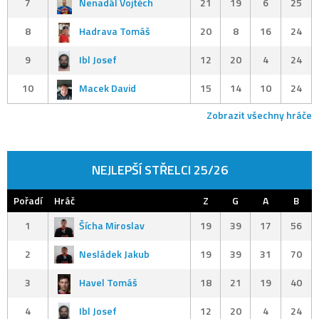
7
Nenadál Vojtěch
21
19
6
25
8
Hadrava Tomáš
20
8
16
24
9
Ibl Josef
12
20
4
24
10
Macek David
15
14
10
24
Zobrazit všechny hráče
NEJLEPŠÍ STŘELCI 25/26
Pořadí
Hráč
Z
G
A
B
1
Šícha Miroslav
19
39
17
56
2
Nesládek Jakub
19
39
31
70
3
Havel Tomáš
18
21
19
40
4
Ibl Josef
12
20
4
24