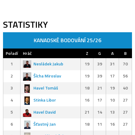
STATISTIKY
KANADSKÉ BODOVÁNÍ 25/26
Pořadí
Hráč
Z
G
A
B
1
Nesládek Jakub
19
39
31
70
2
Šícha Miroslav
19
39
17
56
3
Havel Tomáš
18
21
19
40
4
Stinka Libor
16
17
10
27
5
Havel David
21
14
13
27
6
Šťastný Jan
18
11
16
27