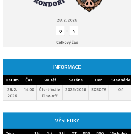
28. 2. 2026
-
0
4
Celkový čas
INFORMACE
Datum
Čas
Soutěž
Sezóna
Den
Stav série
28. 2.
14:00
Čtvrtfinále
2025/2026
SOBOTA
0:1
2026
Play-off
VÝSLEDKY
Tým
1tř.
2tř.
3tř.
OT
PPG
PPO
Výsledek