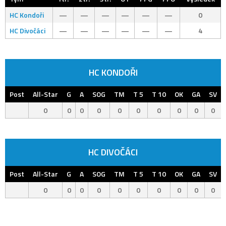
HC Kondoři
—
—
—
—
—
—
0
HC Divočáci
—
—
—
—
—
—
4
HC KONDOŘI
Post
All-Star
G
A
SOG
TM
T 5
T 10
OK
GA
SV
0
0
0
0
0
0
0
0
0
0
HC DIVOČÁCI
Post
All-Star
G
A
SOG
TM
T 5
T 10
OK
GA
SV
0
0
0
0
0
0
0
0
0
0