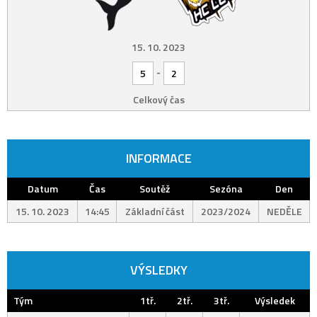
15. 10. 2023
-
5
2
Celkový čas
INFORMACE
Datum
Čas
Soutěž
Sezóna
Den
15. 10. 2023
14:45
Základní část
2023/2024
NEDĚLE
VÝSLEDKY
Tým
1tř.
2tř.
3tř.
Výsledek