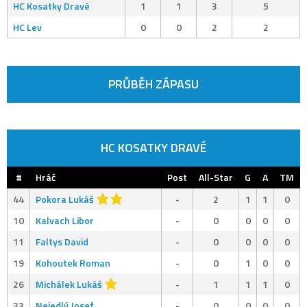
HC Kosatky Dravé
1
1
3
5
HC Lev
0
0
2
2
PRŮBĚH ZÁPASU
HC KOSATKY DRAVÉ
#
Hráč
Post
All-Star
G
A
TM
44
Pokora Lukáš
-
2
1
1
0
10
Kalvach Libor
-
0
0
0
0
11
Faltys David
-
0
0
0
0
19
Kohoutek Roman
-
0
1
0
0
26
Michálek Lukáš
-
1
1
1
0
33
Nejedlý Josef
-
0
0
0
0