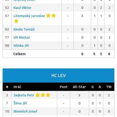
52
Kaul Viktor
-
0
0
2
2
57
Litomyský Jaroslav
-
3
1
1
0
62
Kinda Tomáš
-
0
0
0
2
77
Vít Michal
-
0
0
0
2
96
Hlinka Jiří
-
0
1
0
0
Celkem
6
5
5
6
HC LEV
#
Hráč
Post
All-Star
G
A
TM
2
Sejkota Petr
-
3
0
0
2
7
Šíma Jiří
-
0
0
1
0
10
Weinlich Josef
-
0
0
0
0