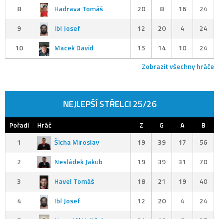
8
Hadrava Tomáš
20
8
16
24
9
Ibl Josef
12
20
4
24
10
Macek David
15
14
10
24
Zobrazit všechny hráče
NEJLEPŠÍ STŘELCI 25/26
Pořadí
Hráč
Z
G
A
B
1
Šícha Miroslav
19
39
17
56
2
Nesládek Jakub
19
39
31
70
3
Havel Tomáš
18
21
19
40
4
Ibl Josef
12
20
4
24