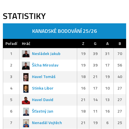
STATISTIKY
KANADSKÉ BODOVÁNÍ 25/26
Pořadí
Hráč
Z
G
A
B
1
Nesládek Jakub
19
39
31
70
2
Šícha Miroslav
19
39
17
56
3
Havel Tomáš
18
21
19
40
4
Stinka Libor
16
17
10
27
5
Havel David
21
14
13
27
6
Šťastný Jan
18
11
16
27
7
Nenadál Vojtěch
21
19
6
25