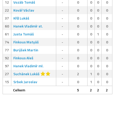
12
Vozáb Tomáš
-
0
0
0
0
22
Kovář Václav
-
0
0
0
0
37
Kříž Lukáš
-
0
0
0
0
60
Hanek Vladimír st.
-
0
0
0
0
61
Justa Tomáš
-
0
0
1
0
74
Finkous Matyáš
-
0
0
0
0
77
Burýšek Martin
-
0
0
0
0
92
Finkous Aleš
-
0
0
0
0
97
Hanek Vladimír ml.
-
0
0
0
0
27
Suchánek Lukáš
-
2
1
0
0
15
Srbek Jaroslav
-
0
1
0
0
Celkem
5
2
2
2