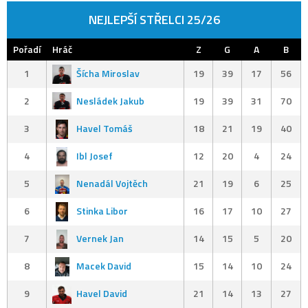
NEJLEPŠÍ STŘELCI 25/26
Pořadí
Hráč
Z
G
A
B
1
Šícha Miroslav
19
39
17
56
2
Nesládek Jakub
19
39
31
70
3
Havel Tomáš
18
21
19
40
4
Ibl Josef
12
20
4
24
5
Nenadál Vojtěch
21
19
6
25
6
Stinka Libor
16
17
10
27
7
Vernek Jan
14
15
5
20
8
Macek David
15
14
10
24
9
Havel David
21
14
13
27