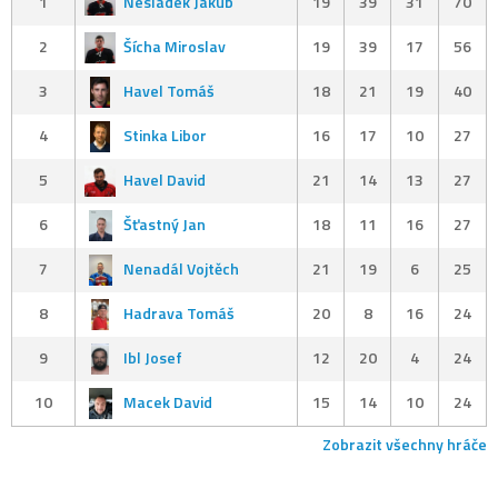
1
Nesládek Jakub
19
39
31
70
2
Šícha Miroslav
19
39
17
56
3
Havel Tomáš
18
21
19
40
4
Stinka Libor
16
17
10
27
5
Havel David
21
14
13
27
6
Šťastný Jan
18
11
16
27
7
Nenadál Vojtěch
21
19
6
25
8
Hadrava Tomáš
20
8
16
24
9
Ibl Josef
12
20
4
24
10
Macek David
15
14
10
24
Zobrazit všechny hráče