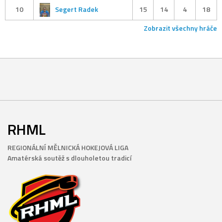
10
Segert Radek
15
14
4
18
Zobrazit všechny hráče
RHML
REGIONÁLNÍ MĚLNICKÁ HOKEJOVÁ LIGA
Amatérská soutěž s dlouholetou tradicí