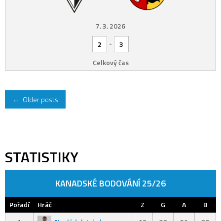
7. 3. 2026
-
2
3
Celkový čas
Posts
←
Older posts
navigation
STATISTIKY
KANADSKÉ BODOVÁNÍ 25/26
Pořadí
Hráč
Z
G
A
B