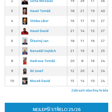
2
Šícha Miroslav
19
39
17
56
3
Havel Tomáš
18
21
19
40
4
Stinka Libor
16
17
10
27
5
Havel David
21
14
13
27
6
Šťastný Jan
18
11
16
27
7
Nenadál Vojtěch
21
19
6
25
8
Hadrava Tomáš
20
8
16
24
9
Ibl Josef
12
20
4
24
10
Macek David
15
14
10
24
Zobrazit všechny hráče
NEJLEPŠÍ STŘELCI 25/26