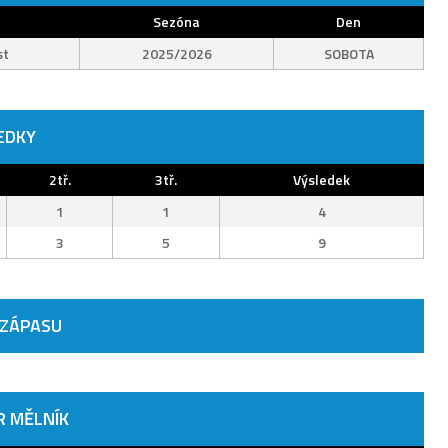
Sezóna
Den
st
2025/2026
SOBOTA
EDKY
2tř.
3tř.
Výsledek
1
1
4
3
5
9
 ZÁPASU
R MĚLNÍK