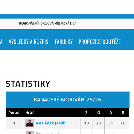
REGIONÁLNÍ HOKEJOVÁ MĚLNICKÁ LIGA
KA
VÝSLEDKY A ROZPIS
TABULKY
PROPOZICE SOUTĚŽE
STATISTIKY
KANADSKÉ BODOVÁNÍ 25/26
Pořadí
Hráč
Z
G
A
B
1
Nesládek Jakub
19
39
31
70