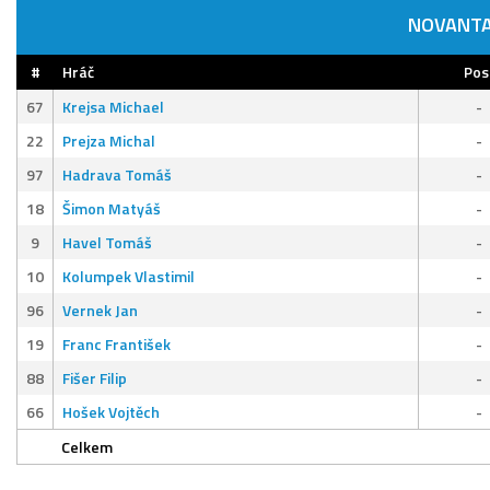
NOVANTA
#
Hráč
Pos
67
Krejsa Michael
-
22
Prejza Michal
-
97
Hadrava Tomáš
-
18
Šimon Matyáš
-
9
Havel Tomáš
-
10
Kolumpek Vlastimil
-
96
Vernek Jan
-
19
Franc František
-
88
Fišer Filip
-
66
Hošek Vojtěch
-
Celkem