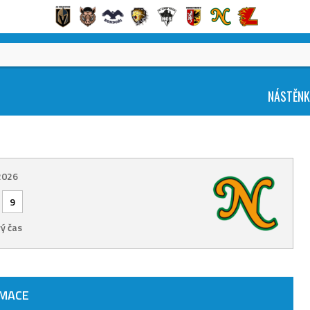
NÁSTĚN
 2026
-
9
ý čas
RMACE