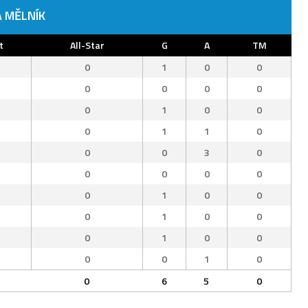
 MĚLNÍK
t
All-Star
G
A
TM
0
1
0
0
0
0
0
0
0
1
0
0
0
1
1
0
0
0
3
0
0
0
0
0
0
1
0
0
0
1
0
0
0
1
0
0
0
0
1
0
0
6
5
0