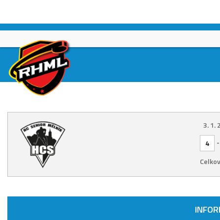
Skip
to
content
3. 1.
4
Celkov
INFO