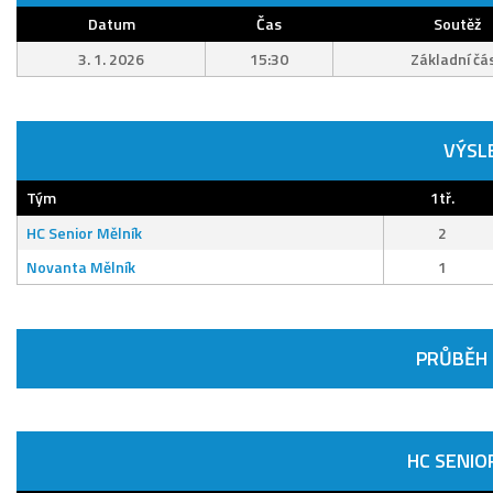
Datum
Čas
Soutěž
3. 1. 2026
15:30
Základní čá
VÝSL
Tým
1tř.
HC Senior Mělník
2
Novanta Mělník
1
PRŮBĚH
HC SENIO