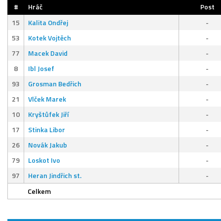
#
Hráč
Post
15
Kalita Ondřej
-
53
Kotek Vojtěch
-
77
Macek David
-
8
Ibl Josef
-
93
Grosman Bedřich
-
21
Vlček Marek
-
10
Kryštůfek Jiří
-
17
Stinka Libor
-
26
Novák Jakub
-
79
Loskot Ivo
-
97
Heran Jindřich st.
-
Celkem