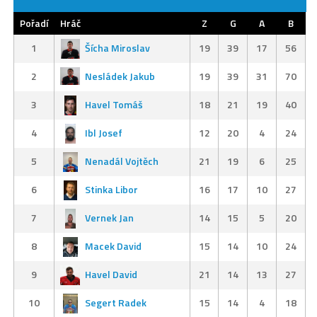
Pořadí
Hráč
Z
G
A
B
1
Šícha Miroslav
19
39
17
56
2
Nesládek Jakub
19
39
31
70
3
Havel Tomáš
18
21
19
40
4
Ibl Josef
12
20
4
24
5
Nenadál Vojtěch
21
19
6
25
6
Stinka Libor
16
17
10
27
7
Vernek Jan
14
15
5
20
8
Macek David
15
14
10
24
9
Havel David
21
14
13
27
10
Segert Radek
15
14
4
18