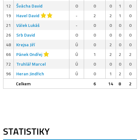
12
Švácha David
O
0
0
1
0
19
Havel David
-
2
2
1
0
21
Válek Lukáš
-
0
0
0
0
26
Srb David
O
0
0
0
0
48
Krejsa Jiří
Ú
0
2
0
0
66
Pánek Ondřej
Ú
1
2
2
2
72
Truhlář Marcel
Ú
0
0
0
0
96
Heran Jindřich
Ú
0
1
2
0
Celkem
6
14
8
2
STATISTIKY