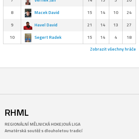
8
Macek David
15
14
10
24
9
Havel David
21
14
13
27
10
Segert Radek
15
14
4
18
Zobrazit všechny hráče
RHML
REGIONÁLNÍ MĚLNICKÁ HOKEJOVÁ LIGA
Amatérská soutěž s dlouholetou tradicí