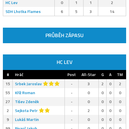
HC Lev
0
1
1
2
SDH Lhotka Flames
6
5
3
14
PRŮBĚH ZÁPASU
HC LEV
#
Hráč
Post
All-Star
G
A
TM
15
Srbek Jaroslav
-
3
2
0
2
55
Kříž Roman
-
0
0
0
0
27
Tišev Zdeněk
-
0
0
0
0
2
Sejkota Petr
-
2
0
0
0
9
Lukáš Martin
-
0
0
0
0
99
Pivarč Jakub
-
0
0
0
0