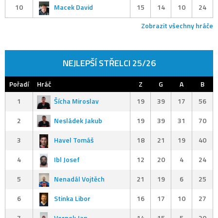
10
Macek David
15
14
10
24
Zobrazit všechny hráče
NEJLEPŠÍ STŘELCI 25/26
Pořadí
Hráč
Z
G
A
B
1
Šícha Miroslav
19
39
17
56
2
Nesládek Jakub
19
39
31
70
3
Havel Tomáš
18
21
19
40
4
Ibl Josef
12
20
4
24
5
Nenadál Vojtěch
21
19
6
25
6
Stinka Libor
16
17
10
27
7
Vernek Jan
14
15
5
20