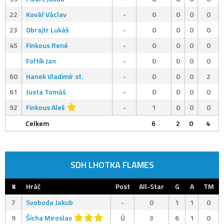
22
Kovář Václav
-
0
0
0
0
23
Obrajtr Lukáš
-
0
0
0
0
45
Finkous René
-
0
0
0
0
Fořtík Jan
-
0
0
0
0
60
Hanek Vladimír st.
-
0
0
0
2
61
Justa Tomáš
-
0
0
0
0
92
Finkous Aleš
-
1
0
0
0
Celkem
6
2
0
4
SDH LHOTKA FLAMES
#
Hráč
Post
All-Star
G
A
TM
7
Svoboda Jakub
-
0
1
1
0
9
Šícha Miroslav
Ú
3
6
1
0