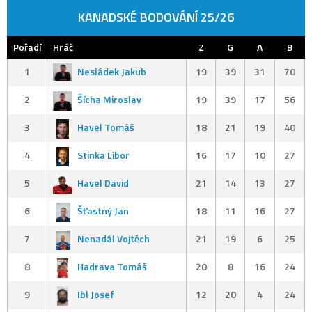
KANADSKÉ BODOVÁNÍ 25/26
Pořadí
Hráč
Z
G
A
B
1
Nesládek Jakub
19
39
31
70
2
Šícha Miroslav
19
39
17
56
3
Havel Tomáš
18
21
19
40
4
Stinka Libor
16
17
10
27
5
Havel David
21
14
13
27
6
Šťastný Jan
18
11
16
27
7
Nenadál Vojtěch
21
19
6
25
8
Hadrava Tomáš
20
8
16
24
9
Ibl Josef
12
20
4
24