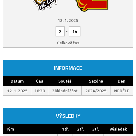
12. 1. 2025
-
2
14
Celkový čas
INFORMACE
Datum
Čas
Soutěž
Sezóna
Den
12. 1. 2025
16:30
Základní část
2024/2025
NEDĚLE
VÝSLEDKY
Tým
1tř.
2tř.
3tř.
Výsledek