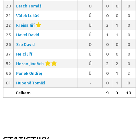
20
Lerch Tomáš
O
0
0
0
21
Válek Lukáš
Ú
0
0
0
22
Krejsa Jiří
Ú
2
1
0
25
Havel David
Ú
1
1
0
26
Srb David
O
0
0
0
37
Helcl Jiří
Ú
0
0
0
52
Heran Jindřich
Ú
2
2
0
66
Pánek Ondřej
Ú
0
1
2
81
Hubený Tomáš
-
0
1
0
Celkem
9
9
10