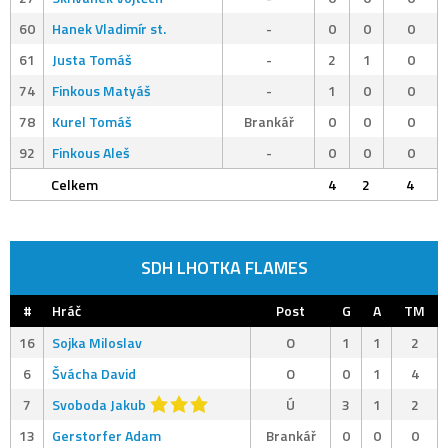
60
Hanek Vladimír st.
-
0
0
0
61
Justa Tomáš
-
2
1
0
74
Finkous Matyáš
-
1
0
0
78
Kurel Tomáš
Brankář
0
0
0
92
Finkous Aleš
-
0
0
0
Celkem
4
2
4
SDH LHOTKA FLAMES
#
Hráč
Post
G
A
TM
16
Sojka Miloslav
O
1
1
2
6
Švácha David
O
0
1
4
7
Svoboda Jakub
Ú
3
1
2
13
Gerstorfer Adam
Brankář
0
0
0