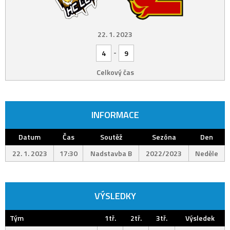
22. 1. 2023
-
4
9
Celkový čas
INFORMACE
Datum
Čas
Soutěž
Sezóna
Den
22. 1. 2023
17:30
Nadstavba B
2022/2023
Neděle
VÝSLEDKY
Tým
1tř.
2tř.
3tř.
Výsledek