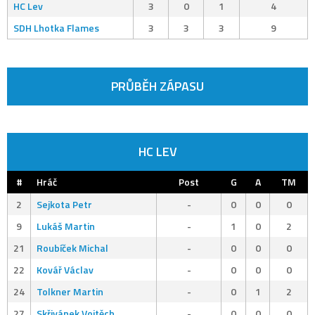
HC Lev
3
0
1
4
SDH Lhotka Flames
3
3
3
9
PRŮBĚH ZÁPASU
HC LEV
#
Hráč
Post
G
A
TM
2
Sejkota Petr
-
0
0
0
9
Lukáš Martin
-
1
0
2
21
Roubíček Michal
-
0
0
0
22
Kovář Václav
-
0
0
0
24
Tolkner Martin
-
0
1
2
27
Skřivánek Vojtěch
-
0
0
0