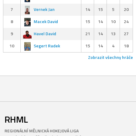
7
Vernek Jan
14
15
5
20
8
Macek David
15
14
10
24
9
Havel David
21
14
13
27
10
Segert Radek
15
14
4
18
Zobrazit všechny hráče
RHML
REGIONÁLNÍ MĚLNICKÁ HOKEJOVÁ LIGA