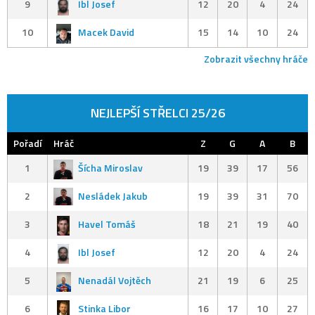
9
Ibl Josef
12
20
4
24
10
Macek David
15
14
10
24
Zobrazit všechny hráče
NEJLEPŠÍ STŘELCI 25/26
Pořadí
Hráč
Z
G
A
B
1
Šícha Miroslav
19
39
17
56
2
Nesládek Jakub
19
39
31
70
3
Havel Tomáš
18
21
19
40
4
Ibl Josef
12
20
4
24
5
Nenadál Vojtěch
21
19
6
25
6
Stinka Libor
16
17
10
27