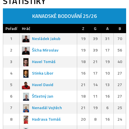
STATISTIKY
KANADSKÉ BODOVÁNÍ 25/26
Pořadí
Hráč
Z
G
A
B
1
Nesládek Jakub
19
39
31
70
2
Šícha Miroslav
19
39
17
56
3
Havel Tomáš
18
21
19
40
4
Stinka Libor
16
17
10
27
5
Havel David
21
14
13
27
6
Šťastný Jan
18
11
16
27
7
Nenadál Vojtěch
21
19
6
25
8
Hadrava Tomáš
20
8
16
24