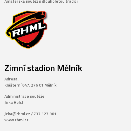
Amatérská soutěž s dlouholetou tradicí
Zimní stadion Mělník
Adresa:
Klášterní 647, 276 01 Mělník
Administrace soutěže:
Jirka Helcl
jirka@rhml.cz / 737 127 961
www.rhml.cz