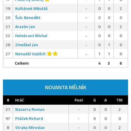
19
Kulhánek Mikuláš
-
0
0
2
20
Šulc Benedikt
-
0
0
0
21
Arazim Jan
-
0
0
2
22
Helebrant Michal
-
0
0
0
26
Zmeškal Jan
-
0
1
0
27
Nenadál Vojtěch
-
1
1
0
Celkem
4
3
6
NOVANTA MĚLNÍK
#
Hráč
Post
G
A
TM
21
Navarra Roman
-
0
0
2
97
Ptáček Richard
-
0
0
0
8
Straka Miroslav
-
0
0
2