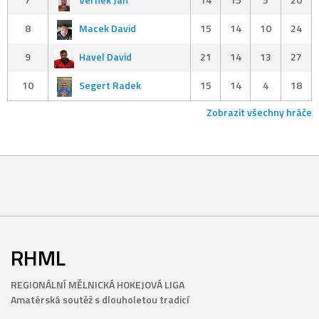
8
Macek David
15
14
10
24
9
Havel David
21
14
13
27
10
Segert Radek
15
14
4
18
Zobrazit všechny hráče
RHML
REGIONÁLNÍ MĚLNICKÁ HOKEJOVÁ LIGA
Amatérská soutěž s dlouholetou tradicí