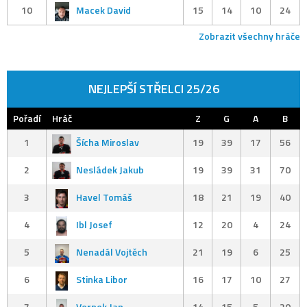
10
Macek David
15
14
10
24
Zobrazit všechny hráče
NEJLEPŠÍ STŘELCI 25/26
Pořadí
Hráč
Z
G
A
B
1
Šícha Miroslav
19
39
17
56
2
Nesládek Jakub
19
39
31
70
3
Havel Tomáš
18
21
19
40
4
Ibl Josef
12
20
4
24
5
Nenadál Vojtěch
21
19
6
25
6
Stinka Libor
16
17
10
27
7
Vernek Jan
14
15
5
20