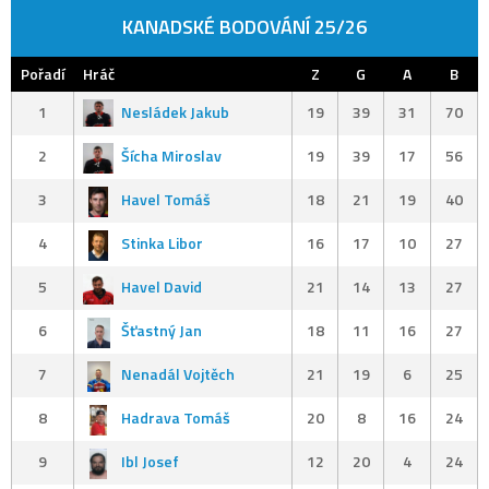
KANADSKÉ BODOVÁNÍ 25/26
Pořadí
Hráč
Z
G
A
B
1
Nesládek Jakub
19
39
31
70
2
Šícha Miroslav
19
39
17
56
3
Havel Tomáš
18
21
19
40
4
Stinka Libor
16
17
10
27
5
Havel David
21
14
13
27
6
Šťastný Jan
18
11
16
27
7
Nenadál Vojtěch
21
19
6
25
8
Hadrava Tomáš
20
8
16
24
9
Ibl Josef
12
20
4
24