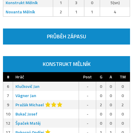
Konstrukt Mělník
1
3
0
5(sn)
Novanta Mělník
2
1
1
4
PRŮBĚH ZÁPASU
KONSTRUKT MĚLNÍK
#
Hráč
Post
G
A
TM
6
Klučkovič Jan
-
0
0
0
7
Vágner Jan
-
0
0
0
9
Pražák Michael
-
2
0
2
10
Bukač Josef
-
0
0
0
12
Špaček Matěj
-
0
0
0
17
Pokorný Ondřej
-
1
1
0