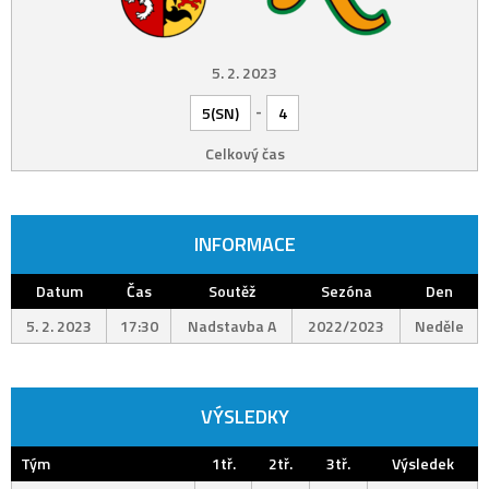
5. 2. 2023
-
5(SN)
4
Celkový čas
INFORMACE
Datum
Čas
Soutěž
Sezóna
Den
5. 2. 2023
17:30
Nadstavba A
2022/2023
Neděle
VÝSLEDKY
Tým
1tř.
2tř.
3tř.
Výsledek