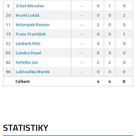
9
Zrůst Miroslav
-
0
1
0
20
Kruml Lukáš
-
0
0
2
11
Kolumpek Roman
-
2
0
0
19
Franc František
-
0
0
2
22
Limberk Petr
-
0
1
0
55
Candra Pavel
-
0
0
0
92
Hořelka Jan
-
2
2
0
96
Laštovička Marek
-
0
0
0
Celkem
4
4
8
STATISTIKY