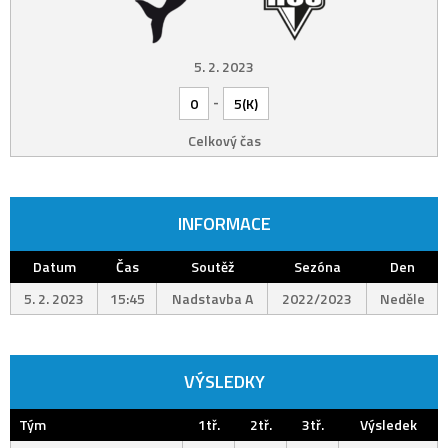
5. 2. 2023
-
0
5(K)
Celkový čas
INFORMACE
Datum
Čas
Soutěž
Sezóna
Den
5. 2. 2023
15:45
Nadstavba A
2022/2023
Neděle
VÝSLEDKY
Tým
1tř.
2tř.
3tř.
Výsledek