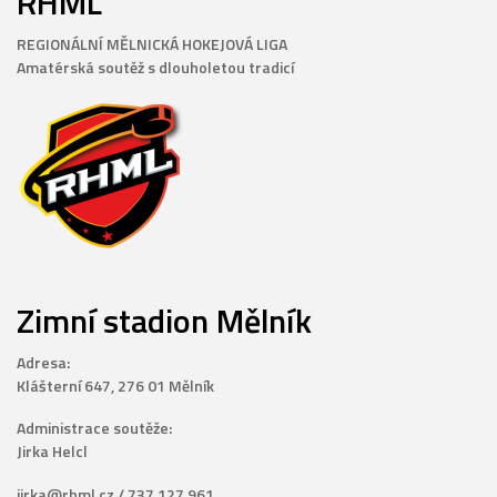
RHML
REGIONÁLNÍ MĚLNICKÁ HOKEJOVÁ LIGA
Amatérská soutěž s dlouholetou tradicí
Zimní stadion Mělník
Adresa:
Klášterní 647, 276 01 Mělník
Administrace soutěže:
Jirka Helcl
jirka@rhml.cz / 737 127 961