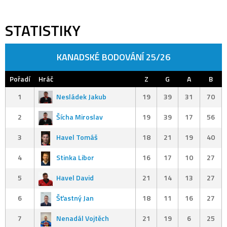
STATISTIKY
KANADSKÉ BODOVÁNÍ 25/26
Pořadí
Hráč
Z
G
A
B
1
Nesládek Jakub
19
39
31
70
2
Šícha Miroslav
19
39
17
56
3
Havel Tomáš
18
21
19
40
4
Stinka Libor
16
17
10
27
5
Havel David
21
14
13
27
6
Šťastný Jan
18
11
16
27
7
Nenadál Vojtěch
21
19
6
25