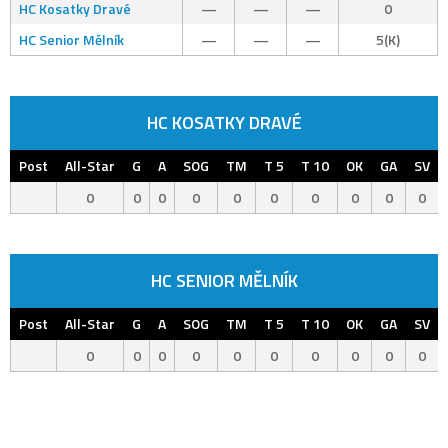
HC Kosatky Dravé
—
—
—
0
HC Senior Mělník
—
—
—
5(K)
HC KOSATKY DRAVÉ
Post
All-Star
G
A
SOG
TM
T 5
T 10
OK
GA
SV
0
0
0
0
0
0
0
0
0
0
HC SENIOR MĚLNÍK
Post
All-Star
G
A
SOG
TM
T 5
T 10
OK
GA
SV
0
0
0
0
0
0
0
0
0
0