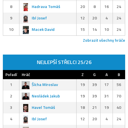
8
Hadrava Tomáš
20
8
16
24
9
Ibl Josef
12
20
4
24
10
Macek David
15
14
10
24
Zobrazit všechny hráče
NEJLEPŠÍ STŘELCI 25/26
Pořadí
Hráč
Z
G
A
B
1
Šícha Miroslav
19
39
17
56
2
Nesládek Jakub
19
39
31
70
3
Havel Tomáš
18
21
19
40
4
Ibl Josef
12
20
4
24