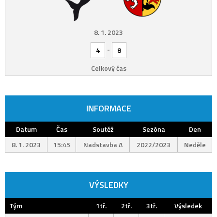
8. 1. 2023
-
4
8
Celkový čas
INFORMACE
Datum
Čas
Soutěž
Sezóna
Den
8. 1. 2023
15:45
Nadstavba A
2022/2023
Neděle
VÝSLEDKY
Tým
1tř.
2tř.
3tř.
Výsledek