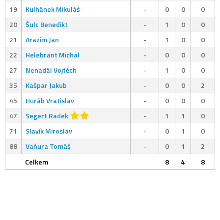
19
Kulhánek Mikuláš
-
0
0
0
20
Šulc Benedikt
-
1
0
0
21
Arazim Jan
-
1
0
0
22
Helebrant Michal
-
0
0
0
27
Nenadál Vojtěch
-
1
0
0
35
Kašpar Jakub
-
0
0
2
45
Huráb Vratislav
-
0
0
0
47
Segert Radek
-
1
1
0
71
Slavík Miroslav
-
0
1
0
88
Vaňura Tomáš
-
0
1
2
Celkem
8
4
8