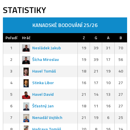
STATISTIKY
KANADSKÉ BODOVÁNÍ 25/26
Pořadí
Hráč
Z
G
A
B
1
Nesládek Jakub
19
39
31
70
2
Šícha Miroslav
19
39
17
56
3
Havel Tomáš
18
21
19
40
4
Stinka Libor
16
17
10
27
5
Havel David
21
14
13
27
6
Šťastný Jan
18
11
16
27
7
Nenadál Vojtěch
21
19
6
25
8
Hadrava Tomáš
20
8
16
24