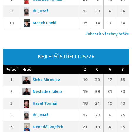
9
Ibl Josef
12
20
4
24
10
Macek David
15
14
10
24
Zobrazit všechny hráče
NEJLEPŠÍ STŘELCI 25/26
Pořadí
Hráč
Z
G
A
B
1
Šícha Miroslav
19
39
17
56
2
Nesládek Jakub
19
39
31
70
3
Havel Tomáš
18
21
19
40
4
Ibl Josef
12
20
4
24
5
Nenadál Vojtěch
21
19
6
25