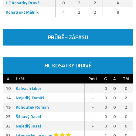
HC Kosatky Dravé
0
2
2
4
Konstrukt Mělník
4
2
2
8
PRŮBĚH ZÁPASU
HC KOSATKY DRAVÉ
#
Hráč
Post
G
A
TM
10
Kalvach Libor
-
0
0
0
14
Nejedlý Tomáš
-
0
0
2
19
Kohoutek Roman
-
0
0
2
25
Šilhavý David
-
0
0
0
33
Nejedlý Josef
-
0
0
0
57
Litomyský Jaroslav
-
2
0
0