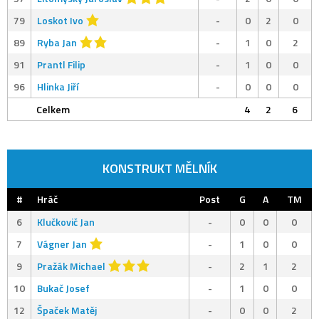
79
Loskot Ivo
-
0
2
0
89
Ryba Jan
-
1
0
2
91
Prantl Filip
-
1
0
0
96
Hlinka Jiří
-
0
0
0
Celkem
4
2
6
KONSTRUKT MĚLNÍK
#
Hráč
Post
G
A
TM
6
Klučkovič Jan
-
0
0
0
7
Vágner Jan
-
1
0
0
9
Pražák Michael
-
2
1
2
10
Bukač Josef
-
1
0
0
12
Špaček Matěj
-
0
0
2