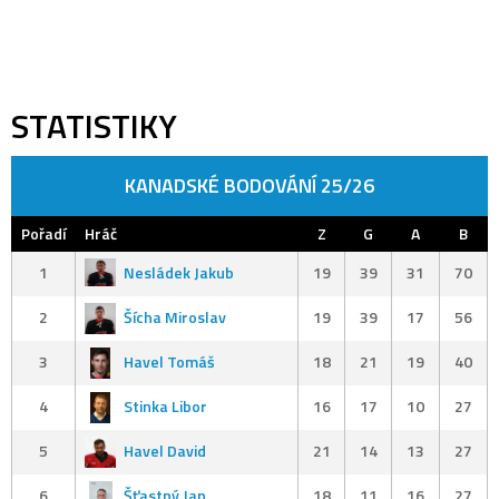
STATISTIKY
KANADSKÉ BODOVÁNÍ 25/26
Pořadí
Hráč
Z
G
A
B
1
Nesládek Jakub
19
39
31
70
2
Šícha Miroslav
19
39
17
56
3
Havel Tomáš
18
21
19
40
4
Stinka Libor
16
17
10
27
5
Havel David
21
14
13
27
6
Šťastný Jan
18
11
16
27