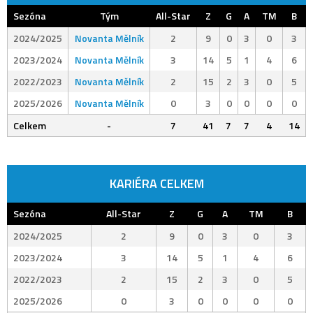
Sezóna
Tým
All-Star
Z
G
A
TM
B
2024/2025
Novanta Mělník
2
9
0
3
0
3
2023/2024
Novanta Mělník
3
14
5
1
4
6
2022/2023
Novanta Mělník
2
15
2
3
0
5
2025/2026
Novanta Mělník
0
3
0
0
0
0
Celkem
-
7
41
7
7
4
14
KARIÉRA CELKEM
Sezóna
All-Star
Z
G
A
TM
B
2024/2025
2
9
0
3
0
3
2023/2024
3
14
5
1
4
6
2022/2023
2
15
2
3
0
5
2025/2026
0
3
0
0
0
0