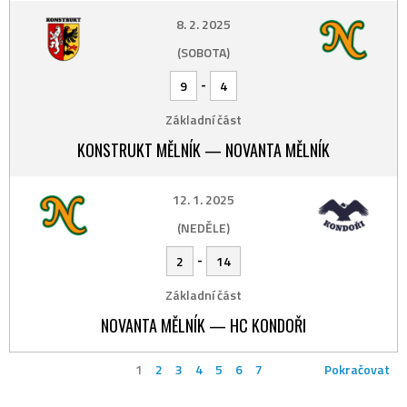
8. 2. 2025
(SOBOTA)
-
9
4
Základní část
KONSTRUKT MĚLNÍK — NOVANTA MĚLNÍK
12. 1. 2025
(NEDĚLE)
-
2
14
Základní část
NOVANTA MĚLNÍK — HC KONDOŘI
1
2
3
4
5
6
7
Pokračovat