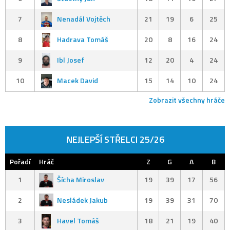
7
Nenadál Vojtěch
21
19
6
25
8
Hadrava Tomáš
20
8
16
24
9
Ibl Josef
12
20
4
24
10
Macek David
15
14
10
24
Zobrazit všechny hráče
NEJLEPŠÍ STŘELCI 25/26
Pořadí
Hráč
Z
G
A
B
1
Šícha Miroslav
19
39
17
56
2
Nesládek Jakub
19
39
31
70
3
Havel Tomáš
18
21
19
40