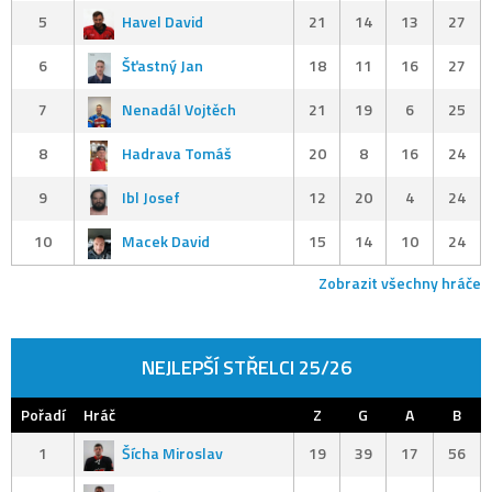
5
Havel David
21
14
13
27
6
Šťastný Jan
18
11
16
27
7
Nenadál Vojtěch
21
19
6
25
8
Hadrava Tomáš
20
8
16
24
9
Ibl Josef
12
20
4
24
10
Macek David
15
14
10
24
Zobrazit všechny hráče
NEJLEPŠÍ STŘELCI 25/26
Pořadí
Hráč
Z
G
A
B
1
Šícha Miroslav
19
39
17
56