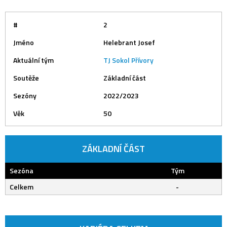
#
2
Jméno
Helebrant Josef
Aktuální tým
TJ Sokol Přívory
Soutěže
Základní část
Sezóny
2022/2023
Věk
50
ZÁKLADNÍ ČÁST
Sezóna
Tým
Celkem
-