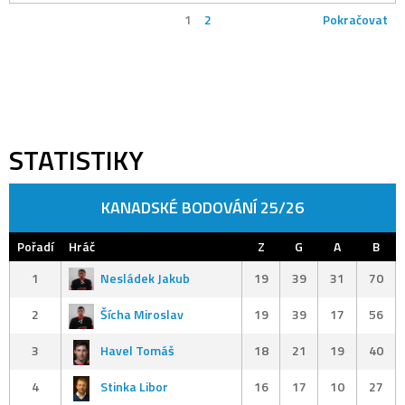
1
2
Pokračovat
STATISTIKY
KANADSKÉ BODOVÁNÍ 25/26
Pořadí
Hráč
Z
G
A
B
1
Nesládek Jakub
19
39
31
70
2
Šícha Miroslav
19
39
17
56
3
Havel Tomáš
18
21
19
40
4
Stinka Libor
16
17
10
27