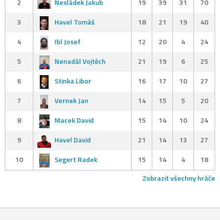
2
Nesládek Jakub
19
39
31
70
3
Havel Tomáš
18
21
19
40
4
Ibl Josef
12
20
4
24
5
Nenadál Vojtěch
21
19
6
25
6
Stinka Libor
16
17
10
27
7
Vernek Jan
14
15
5
20
8
Macek David
15
14
10
24
9
Havel David
21
14
13
27
10
Segert Radek
15
14
4
18
Zobrazit všechny hráče