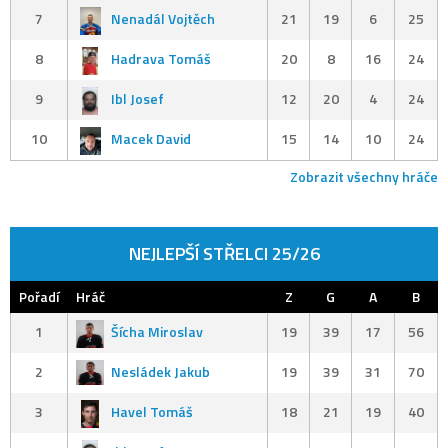
7
Nenadál Vojtěch
21
19
6
25
8
Hadrava Tomáš
20
8
16
24
9
Ibl Josef
12
20
4
24
10
Macek David
15
14
10
24
Zobrazit všechny hráče
NEJLEPŠÍ STŘELCI 25/26
Pořadí
Hráč
Z
G
A
B
1
Šícha Miroslav
19
39
17
56
2
Nesládek Jakub
19
39
31
70
3
Havel Tomáš
18
21
19
40