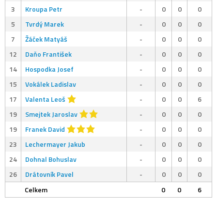
3
Kroupa Petr
-
0
0
0
5
Tvrdý Marek
-
0
0
0
7
Žáček Matyáš
-
0
0
0
12
Daňo František
-
0
0
0
14
Hospodka Josef
-
0
0
0
15
Vokálek Ladislav
-
0
0
0
17
Valenta Leoš
-
0
0
6
19
Smejtek Jaroslav
-
0
0
0
19
Franek David
-
0
0
0
23
Lechermayer Jakub
-
0
0
0
24
Dohnal Bohuslav
-
0
0
0
26
Drátovník Pavel
-
0
0
0
Celkem
0
0
6