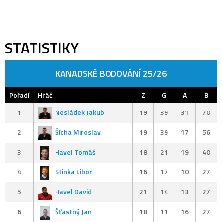
STATISTIKY
KANADSKÉ BODOVÁNÍ 25/26
Pořadí
Hráč
Z
G
A
B
1
Nesládek Jakub
19
39
31
70
2
Šícha Miroslav
19
39
17
56
3
Havel Tomáš
18
21
19
40
4
Stinka Libor
16
17
10
27
5
Havel David
21
14
13
27
6
Šťastný Jan
18
11
16
27