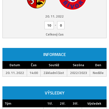
20. 11. 2022
-
10
0
Celkový čas
INFORMACE
Datum
Čas
Soutěž
Sezóna
Den
20. 11. 2022
14:00
Základní část
2022/2023
Neděle
VÝSLEDKY
Tým
1tř.
2tř.
3tř.
Výsledek