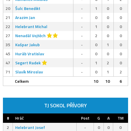
20
Šulc Benedikt
-
1
0
0
21
Arazim Jan
-
0
0
0
22
Helebrant Michal
-
1
0
0
27
Nenadál Vojtěch
-
2
0
0
35
Kašpar Jakub
-
0
1
0
45
Huráb Vratislav
-
0
0
0
47
Segert Radek
-
1
2
0
71
Slavík Miroslav
-
0
1
2
Celkem
10
10
6
TJ SOKOL PŘÍVORY
#
Hráč
Post
G
A
TM
2
Helebrant Josef
-
0
0
0