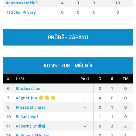
Konstrukt Mělník
4
3
3
10
TJ Sokol Přívory
0
0
0
0
PRŮBĚH ZÁPASU
KONSTRUKT MĚLNÍK
#
Hráč
Post
G
A
TM
6
Klučkovič Jan
-
0
1
0
7
Vágner Jan
-
4
0
0
9
Pražák Michael
-
0
1
0
10
Bukač Josef
-
1
1
0
17
Pokorný Ondřej
-
0
2
2
19
Kulhánek Mikuláš
-
0
1
2