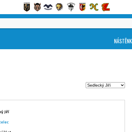
NÁSTĚN
ý Jiří
telec