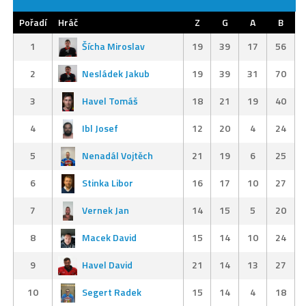
Pořadí
Hráč
Z
G
A
B
1
Šícha Miroslav
19
39
17
56
2
Nesládek Jakub
19
39
31
70
3
Havel Tomáš
18
21
19
40
4
Ibl Josef
12
20
4
24
5
Nenadál Vojtěch
21
19
6
25
6
Stinka Libor
16
17
10
27
7
Vernek Jan
14
15
5
20
8
Macek David
15
14
10
24
9
Havel David
21
14
13
27
10
Segert Radek
15
14
4
18