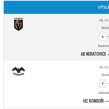
VÝSL
18. 12
(Ned
3
Nadsta
AB NERATOVICE 
10. 12
(Sob
7
Základn
HC KONDOŘI —