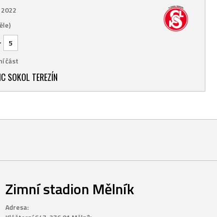
. 2022
ěle)
-
5
í část
C SOKOL TEREZÍN
Zimní stadion Mělník
Adresa: