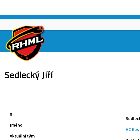
Skip
to
content
Sedlecký Jiří
#
Sedleck
Jméno
HC Kos
Aktuální tým