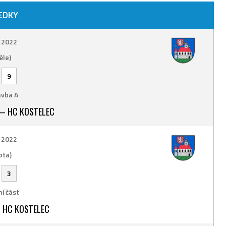
EDKY
. 2022
ěle)
-
9
vba A
— HC KOSTELEC
. 2022
ota)
-
3
í část
 HC KOSTELEC