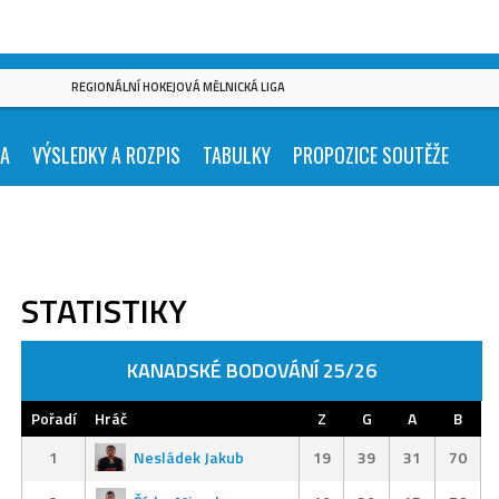
REGIONÁLNÍ HOKEJOVÁ MĚLNICKÁ LIGA
KA
VÝSLEDKY A ROZPIS
TABULKY
PROPOZICE SOUTĚŽE
STATISTIKY
KANADSKÉ BODOVÁNÍ 25/26
Pořadí
Hráč
Z
G
A
B
1
Nesládek Jakub
19
39
31
70