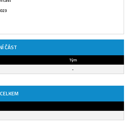
í část
2023
NÍ ČÁST
Tým
-
 CELKEM