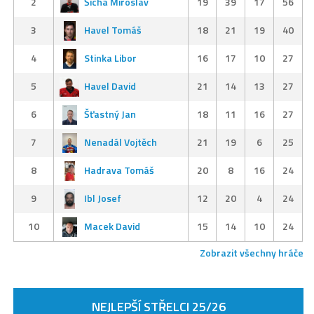
2
Šícha Miroslav
19
39
17
56
3
Havel Tomáš
18
21
19
40
4
Stinka Libor
16
17
10
27
5
Havel David
21
14
13
27
6
Šťastný Jan
18
11
16
27
7
Nenadál Vojtěch
21
19
6
25
8
Hadrava Tomáš
20
8
16
24
9
Ibl Josef
12
20
4
24
10
Macek David
15
14
10
24
Zobrazit všechny hráče
NEJLEPŠÍ STŘELCI 25/26