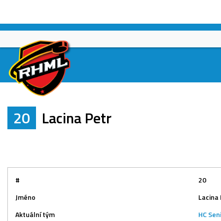
Skip
to
content
20
Lacina Petr
#
20
Jméno
Lacina
Aktuální tým
HC Sen