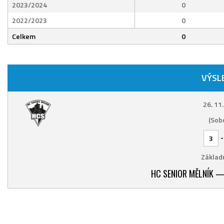
2023/2024
0
2022/2023
0
Celkem
0
VÝSL
26. 11
(Sob
3
Základn
HC SENIOR MĚLNÍK —