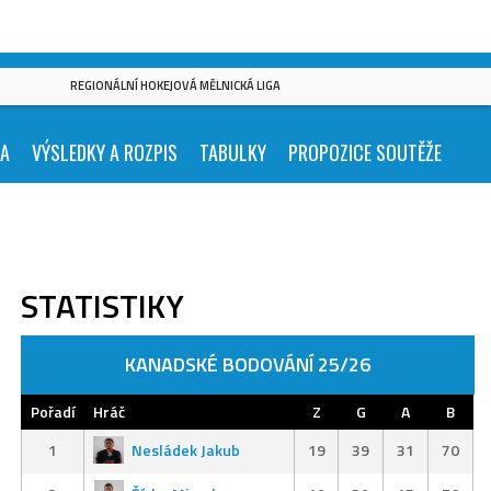
REGIONÁLNÍ HOKEJOVÁ MĚLNICKÁ LIGA
KA
VÝSLEDKY A ROZPIS
TABULKY
PROPOZICE SOUTĚŽE
STATISTIKY
KANADSKÉ BODOVÁNÍ 25/26
Pořadí
Hráč
Z
G
A
B
1
Nesládek Jakub
19
39
31
70