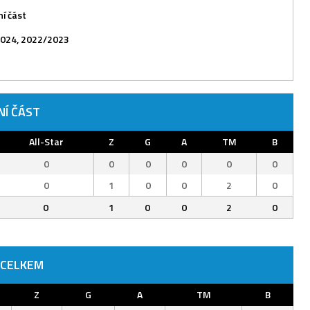
í část
024, 2022/2023
NÍ ČÁST
All-Star
Z
G
A
TM
B
0
0
0
0
0
0
0
1
0
0
2
0
0
1
0
0
2
0
 CELKEM
Z
G
A
TM
B