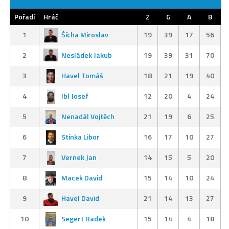
Pořadí
Hráč
Z
G
A
B
1
Šícha Miroslav
19
39
17
56
2
Nesládek Jakub
19
39
31
70
3
Havel Tomáš
18
21
19
40
4
Ibl Josef
12
20
4
24
5
Nenadál Vojtěch
21
19
6
25
6
Stinka Libor
16
17
10
27
7
Vernek Jan
14
15
5
20
8
Macek David
15
14
10
24
9
Havel David
21
14
13
27
10
Segert Radek
15
14
4
18