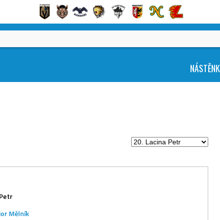
NÁSTĚN
 Petr
ior Mělník