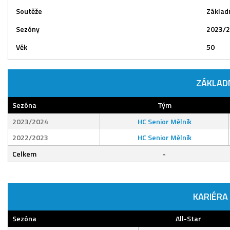
Soutěže
Základn
Sezóny
2023/2
Věk
50
ZÁKLAD
Sezóna
Tým
2023/2024
HC Senior Mělník
2022/2023
HC Senior Mělník
Celkem
-
KARIÉRA
Sezóna
All-Star