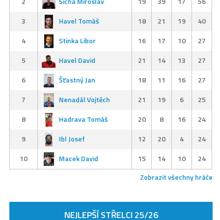
2
Šícha Miroslav
19
39
17
56
3
Havel Tomáš
18
21
19
40
4
Stinka Libor
16
17
10
27
5
Havel David
21
14
13
27
6
Šťastný Jan
18
11
16
27
7
Nenadál Vojtěch
21
19
6
25
8
Hadrava Tomáš
20
8
16
24
9
Ibl Josef
12
20
4
24
10
Macek David
15
14
10
24
Zobrazit všechny hráče
NEJLEPŠÍ STŘELCI 25/26