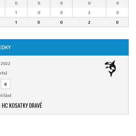
0
0
0
0
0
1
0
0
2
0
1
0
0
2
0
EDKY
. 2022
ota)
-
6
í část
 HC KOSATKY DRAVÉ