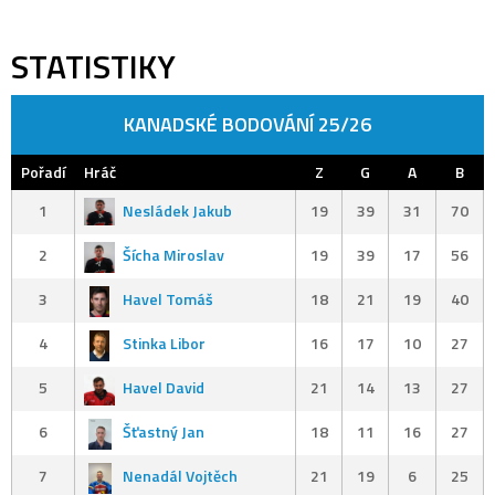
STATISTIKY
KANADSKÉ BODOVÁNÍ 25/26
Pořadí
Hráč
Z
G
A
B
1
Nesládek Jakub
19
39
31
70
2
Šícha Miroslav
19
39
17
56
3
Havel Tomáš
18
21
19
40
4
Stinka Libor
16
17
10
27
5
Havel David
21
14
13
27
6
Šťastný Jan
18
11
16
27
7
Nenadál Vojtěch
21
19
6
25