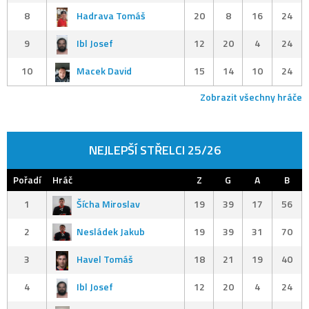
8
Hadrava Tomáš
20
8
16
24
9
Ibl Josef
12
20
4
24
10
Macek David
15
14
10
24
Zobrazit všechny hráče
NEJLEPŠÍ STŘELCI 25/26
Pořadí
Hráč
Z
G
A
B
1
Šícha Miroslav
19
39
17
56
2
Nesládek Jakub
19
39
31
70
3
Havel Tomáš
18
21
19
40
4
Ibl Josef
12
20
4
24