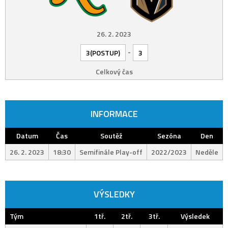
26. 2. 2023
-
3(POSTUP)
3
Celkový čas
INFORMACE
Datum
Čas
Soutěž
Sezóna
Den
26. 2. 2023
18:30
Semifinále Play-off
2022/2023
Neděle
VÝSLEDKY
Tým
1tř.
2tř.
3tř.
Výsledek