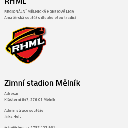
RHML
REGIONÁLNÍ MĚLNICKÁ HOKEJOVÁ LIGA
Amatérská soutěž s dlouholetou tradicí
Zimní stadion Mělník
Adresa:
Klášterní 647, 276 01 Mělník
Administrace soutěže:
Jirka Helcl
jirka@rhml.cz / 737 127 961