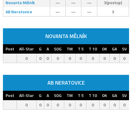
Novanta Mělník
—
—
—
3(postup)
AB Neratovice
—
—
—
3
NOVANTA MĚLNÍK
Post
All-Star
G
A
SOG
TM
T 5
T 10
OK
GA
SV
0
0
0
0
0
0
0
0
0
0
AB NERATOVICE
Post
All-Star
G
A
SOG
TM
T 5
T 10
OK
GA
SV
0
0
0
0
0
0
0
0
0
0